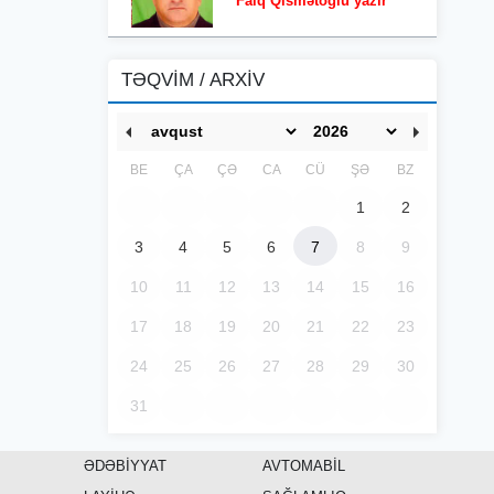
Faiq Qismətoğlu yazır
TƏQVİM / ARXİV
BE
ÇA
ÇƏ
CA
CÜ
ŞƏ
BZ
1
2
3
4
5
6
7
8
9
10
11
12
13
14
15
16
17
18
19
20
21
22
23
24
25
26
27
28
29
30
31
ƏDƏBİYYAT
AVTOMABİL