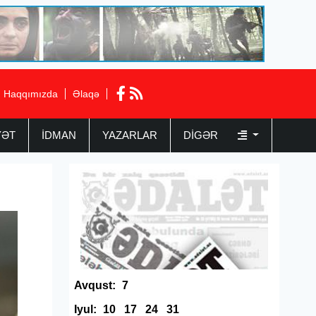
Haqqımızda
Əlaqə
YƏT
İDMAN
YAZARLAR
DIGƏR
Avqust:
7
Iyul:
10
17
24
31