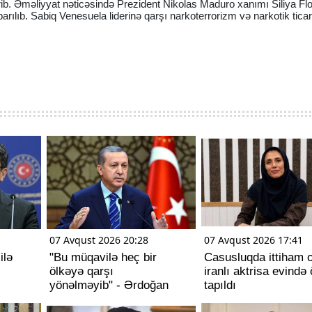
rib. Əməliyyat nəticəsində Prezident Nikolas Maduro xanımı Siliya Fl
parılıb. Sabiq Venesuela liderinə qarşı narkoterrorizm və narkotik ticar
07 Avqust 2026 20:28
07 Avqust 2026 17:41
ilə
"Bu müqavilə heç bir
Casusluqda ittiham 
ölkəyə qarşı
iranlı aktrisa evində 
yönəlməyib" - Ərdoğan
tapıldı