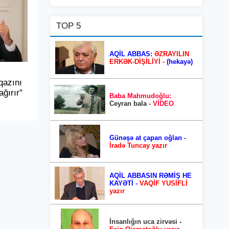
TOP 5
AQİL ABBAS:
ƏZRAYILIN
ERKƏK-DİŞİLİYİ -
(hekayə)
qazını
ğırır"
Baba Mahmudoğlu:
Ceyran bala -
VİDEO
Günəşə at çapan oğlan -
İradə Tuncay yazır
AQİL ABBASIN RƏMİŞ HE
KAYƏTİ -
VAQİF YUSİFLİ
yazır
İnsanlığın uca zirvəsi -