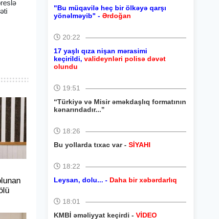
oreslə
"Bu müqavilə heç bir ölkəyə qarşı
əti
yönəlməyib" -
Ərdoğan
20:22
17 yaşlı qıza nişan mərasimi
keçirildi,
valideynləri polisə dəvət
olundu
19:51
“Türkiyə və Misir əməkdaşlıq formatının
kənarındadır...”
18:26
Bu yollarda tıxac var -
SİYAHI
18:22
olunan
Leysan, dolu... -
Daha bir xəbərdarlıq
ölü
18:01
KMBİ əməliyyat keçirdi -
VİDEO