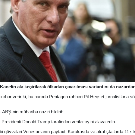
nelin ələ keçirilərək ölkədən çıxarılması variantını da nəzərdən
xəbər verir ki, bu barədə Pentaqon rəhbəri Pit Heqset jurnalistlərlə s
- ABŞ-nin müharibə naziri bildirib.
 Prezidenti Donald Tramp tərəfindən veriləcəyini əlavə edib.
bi qüvvələri Venesuelanın paytaxtı Karakasda və ətraf ştatlarda 11 str