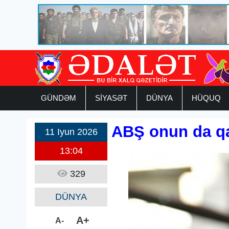
GÜNDƏM
SİYASƏT
DÜNYA
HÜQUQ
ABŞ onun da qaç
11 Iyun 2026
13:04
329
DÜNYA
A+
A-