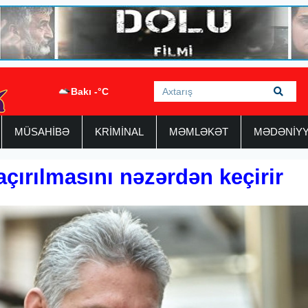
Bakı -°C
MÜSAHİBƏ
KRİMİNAL
MƏMLƏKƏT
MƏDƏNİY
ırılmasını nəzərdən keçirir