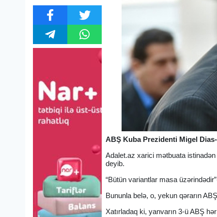
ABŞ Kuba Prezidenti Migel Dias-Ka
Adalet.az xarici mətbuata istinadən 
deyib.
“Bütün variantlar masa üzərindədir”
Bununla belə, o, yekun qərarın ABŞ
Xatırladaq ki, yanvarın 3-ü ABŞ hər