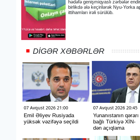
hədəfə genişmiqyaslı zərbələr endi
birlikdə ələ keçirilərək Nyu-Yorka a
ittihamları irəli sürülüb.
DIGƏR XƏBƏRLƏR
07 Avqust 2026 21:00
07 Avqust 2026 20:45
Emil Əliyev Rusiyada
Yunanıstanın qərarı 
yüksək vəzifəyə seçildi
bağlı Türkiyə XİN-
dən açıqlama