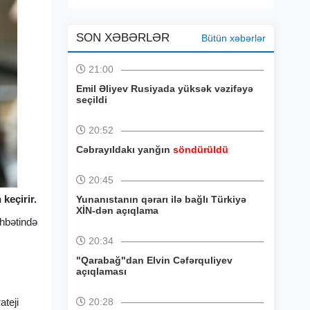
SON XƏBƏRLƏR
Bütün xəbərlər
21:00
Emil Əliyev Rusiyada yüksək vəzifəyə
seçildi
20:52
Cəbrayıldakı yanğın
söndürüldü
20:45
 keçirir.
Yunanıstanın qərarı ilə bağlı Türkiyə
XİN-dən açıqlama
öhbətində
20:34
"Qarabağ"dan Elvin Cəfərquliyev
açıqlaması
ateji
20:28