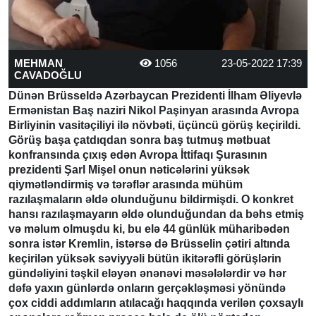
MEHMAN
1056
23-05-2022 17:39
CAVADOĞLU
Dünən Brüsseldə Azərbaycan Prezidenti İlham Əliyevlə
Ermənistan Baş naziri Nikol Paşinyan arasında Avropa
Birliyinin vasitəçiliyi ilə növbəti, üçüncü görüş keçirildi.
Görüş başa çatdıqdan sonra baş tutmuş mətbuat
konfransında çıxış edən Avropa İttifaqı Şurasının
prezidenti Şarl Mişel onun nəticələrini yüksək
qiymətləndirmiş və tərəflər arasında mühüm
razılaşmaların əldə olunduğunu bildirmişdi. O konkret
hansı razılaşmayarın əldə olunduğundan da bəhs etmiş
və məlum olmuşdu ki, bu elə 44 günlük müharibədən
sonra istər Kremlin, istərsə də Brüsselin çətiri altında
keçirilən yüksək səviyyəli bütün ikitərəfli görüşlərin
gündəliyini təşkil eləyən ənənəvi məsələlərdir və hər
dəfə yaxın günlərdə onların gerçəkləşməsi yönündə
çox ciddi addımların atılacağı haqqında verilən çoxsaylı