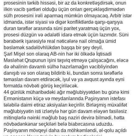
prosesinin tərkib hissəsi, bir az da konkretləşdirsək, onun
ilkin vacib şərtləri olduğu üçün onları gerçəkləşdirmədən
sülh prosesini irəli aparmaq mümkün olmayacaq. Arbitr istər
idmanda, istər siyasi və digər konfliktlərdə qarşı-qarşıya
duran tərəflər arasında süni paritet yaratmaq üçün yox,
prosesi düzgün və ədalətli idarə etmək üçün lazımdır. Süni
bərabərik işarəsiylə real nəticələrə nail olmağa ümid
bəsləmək sadəlövhlükdən başqa bir şey deyil.
Şarl Mişel son olaraq AB-nin hər iki ölkədə İqtisadi
Məsləhət Qrupunun işini təşviq etməyə çalışacağını, eləcə
də əhalinin davamlı sülhə hazırlamağın vacibliyindən
danışıb və son olaraq bildirib ki, bundan sonra tərəflərlə
təmasları davam etdirəcək, iyul və ya avqust ayında eyni
formatda növbəti görüş keçiriləcək.
44 günlük müharibədəki ağır məğlubiyyətdən bu günə kimi
Ermənistanın küçə və meydanlarında Paşinyanın istefası
tələbilə daimi etiraz aksiyaları keçirilir. Birləşmiş müxalifət
məğlubiyyətin isti izləriylə hər gün davam eləyən fasiləsiz
mitinqlərlə nəinki məğlub baş naziri devirə bilmədi, hətta
növbədənkənar seçkiləri belə biabırcasına uduzdu.
Paşinyanın mövqeyi daha da möhkəmləndi, əl-qolu açıldı