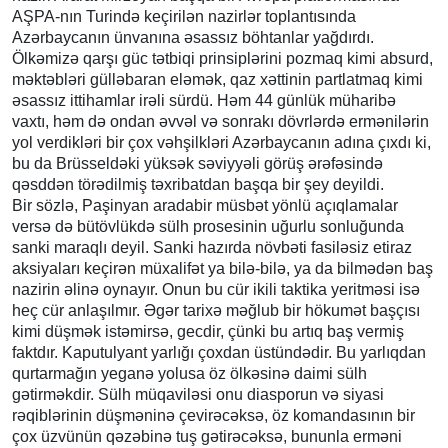
AŞPA-nın Turində keçirilən nazirlər toplantısında
Azərbaycanın ünvanına əsassız böhtanlar yağdırdı.
Ölkəmizə qarşı güc tətbiqi prinsiplərini pozmaq kimi absurd,
məktəbləri gülləbaran eləmək, qaz xəttinin partlatmaq kimi
əsassız ittihamlar irəli sürdü. Həm 44 günlük müharibə
vaxtı, həm də ondan əvvəl və sonrakı dövrlərdə ermənilərin
yol verdikləri bir çox vəhşilkləri Azərbaycanın adına çıxdı ki,
bu da Brüsseldəki yüksək səviyyəli görüş ərəfəsində
qəsddən törədilmiş təxribatdan başqa bir şey deyildi.
Bir sözlə, Paşinyan aradabir müsbət yönlü açıqlamalar
versə də bütövlükdə sülh prosesinin uğurlu sonluğunda
sanki maraqlı deyil. Sanki hazırda növbəti fasiləsiz etiraz
aksiyaları keçirən müxalifət ya bilə-bilə, ya da bilmədən baş
nazirin əlinə oynayır. Onun bu cür ikili taktika yeritməsi isə
heç cür anlaşılmır. Əgər tarixə məğlub bir hökumət başçısı
kimi düşmək istəmirsə, gecdir, çünki bu artıq baş vermiş
faktdır. Kaputulyant yarlığı çoxdan üstündədir. Bu yarlıqdan
qurtarmağın yeganə yolusa öz ölkəsinə daimi sülh
gətirməkdir. Sülh müqaviləsi onu diasporun və siyasi
rəqiblərinin düşməninə çevirəcəksə, öz komandasının bir
çox üzvünün qəzəbinə tuş gətirəcəksə, bununla erməni