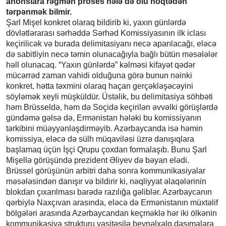
anonslara rəğmən proses hələ də ölü nöqtədən
tərpənmək bilmir.
Şarl Mişel konkret olaraq bildirib ki, yaxın günlərdə
dövlətlərarası sərhəddə Sərhəd Komissiyasının ilk iclası
keçirilicək və burada delimitasiyanı necə aparılacağı, eləcə
də sabitliyin necə təmin olunacağıyla bağlı bütün məsələlər
həll olunacaq. “Yaxın günlərdə” kəlməsi kifayət qədər
mücərrəd zaman vahidi olduğuna görə bunun nəinki
konkret, hətta təxmini olaraq haçan gerçəkləşəcəyini
söyləmək xeyli müşküldür. Üstəlik, bu delimitasiya söhbəti
həm Brüsseldə, həm də Soçidə keçirilən əvvəlki görüşlərdə
gündəmə gəlsə də, Ermənistan hələki bu komissiyanın
tərkibini müəyyənləşdirməyib. Azərbaycanda isə həmin
komissiya, eləcə də sülh müqaviləsi üzrə danışıqlara
başlamaq üçün İşçi Qrupu çoxdan formalaşıb. Bunu Şarl
Mişellə görüşündə prezident Əliyev də bəyan elədi.
Brüssel görüşünün arbitri daha sonra kommunikasiyalar
məsələsindən danışır və bildirir ki, nəqliyyat əlaqələrinin
blokdan çıxarılması barədə razılığa gəliblər. Azərbaycanın
qərbiylə Naxçıvan arasında, eləcə də Ermənistanın müxtəlif
bölgələri arasında Azərbaycandan keçməklə hər iki ölkənin
kommunikasiya strukturu vasitəsilə beynəlxalq daşımalara