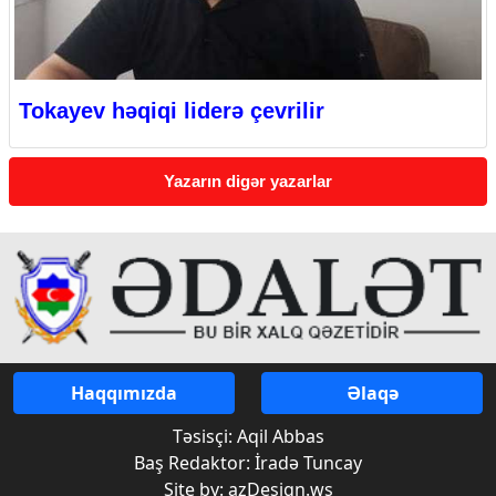
Tokayev həqiqi liderə çevrilir
Yazarın digər yazarlar
Haqqımızda
Əlaqə
Təsisçi: Aqil Abbas
Baş Redaktor: İradə Tuncay
Site by: azDesign.ws