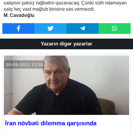
xalqının şəksiz rəğbətini qazanacaq. Çünki sülh istəməyən
xalq heç vaxt məğlub birisinə səs verməzdi.
M. Cavadoğlu
Yazarın digər yazarlar
30-09-2022 12:50
İran növbəti dilemma qarşısında