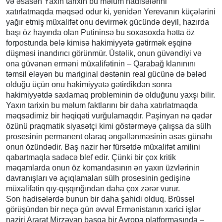
və əsasən Yaxın tarixin bu məlum hadisələrini
xatırlatmaqda məqsəd odur ki, yenidən Yerevanın küçələrini
yağır etmiş müxalifət onu devirmək gücündə deyil, hazırda
başı öz hayında olan Putininsə bu soxasoxda hətta öz
forpostunda belə kimisə hakimiyyətə gətirmək eşqinə
düşməsi inandırıcı görünmür. Üstəlik, onun güvəndiyi və
ona güvənən erməni müxalifətinin – Qarabağ klanınını
təmsil eləyən bu mariginal dəstənin real gücünə də bələd
olduğu üçün onu hakimiyyətə gətirdikdən sonra
hakimiyyətdə saxlamaq probleminin də olduğunu yaxşı bilir.
Yaxın tarixin bu məlum faktlarını bir daha xatırlatmaqda
məqsədimiz bir həqiqəti vurğulamaqdır. Paşinyan nə qədər
özünü praqmatik siyasətçi kimi göstərməyə çalışsa da sülh
prosesinin permanent olaraq əngəllənməsinin əsas günahı
onun özündədir. Baş nazir hər fürsətdə müxalifət amilini
qabartmaqla sadəcə blef edir. Çünki bir çox kritik
məqamlarda onun öz komandasının ən yaxın üzvlərinin
davranışları və açıqlamaları sülh prosesinin gedişinə
müxalifətin qıy-qışqırığından daha çox zərər vurur.
Son hadisələrdə bunun bir daha şahidi olduq. Brüssel
görüşündən bir neçə gün əvvəl Ermənistanın xarici işlər
naziri Ararat Mirzəyan başqa bir Avropa platformasında –