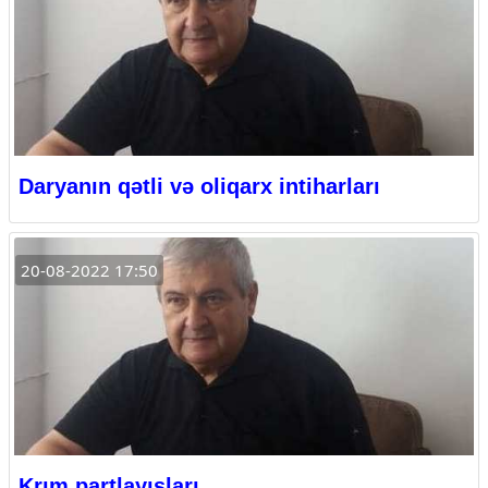
Daryanın qətli və oliqarx intiharları
20-08-2022 17:50
Krım partlayışları