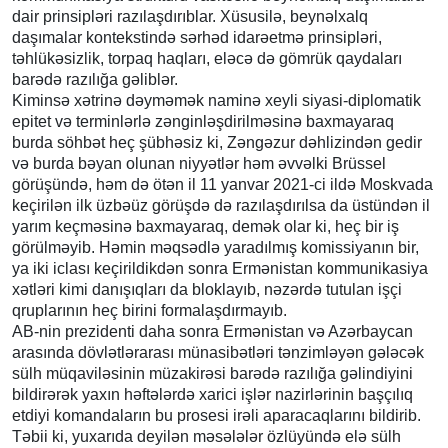
dair prinsipləri razılaşdırıblar. Xüsusilə, beynəlxalq
daşımalar kontekstində sərhəd idarəetmə prinsipləri,
təhlükəsizlik, torpaq haqları, eləcə də gömrük qaydaları
barədə razılığa gəliblər.
Kiminsə xətrinə dəyməmək naminə xeyli siyasi-diplomatik
epitet və terminlərlə zənginləşdirilməsinə baxmayaraq
burda söhbət heç şübhəsiz ki, Zəngəzur dəhlizindən gedir
və burda bəyan olunan niyyətlər həm əvvəlki Brüssel
görüşündə, həm də ötən il 11 yanvar 2021-ci ildə Moskvada
keçirilən ilk üzbəüz görüşdə də razılaşdırılsa da üstündən il
yarım keçməsinə baxmayaraq, demək olar ki, heç bir iş
görülməyib. Həmin məqsədlə yaradılmış komissiyanın bir,
ya iki iclası keçirildikdən sonra Ermənistan kommunikasiya
xətləri kimi danışıqları da bloklayıb, nəzərdə tutulan işçi
qruplarının heç birini formalaşdırmayıb.
AB-nin prezidenti daha sonra Ermənistan və Azərbaycan
arasında dövlətlərarası münasibətləri tənzimləyən gələcək
sülh müqaviləsinin müzakirəsi barədə razılığa gəlindiyini
bildirərək yaxın həftələrdə xarici işlər nazirlərinin başçılıq
etdiyi komandaların bu prosesi irəli aparacaqlarını bildirib.
Təbii ki, yuxarıda deyilən məsələlər özlüyündə elə sülh