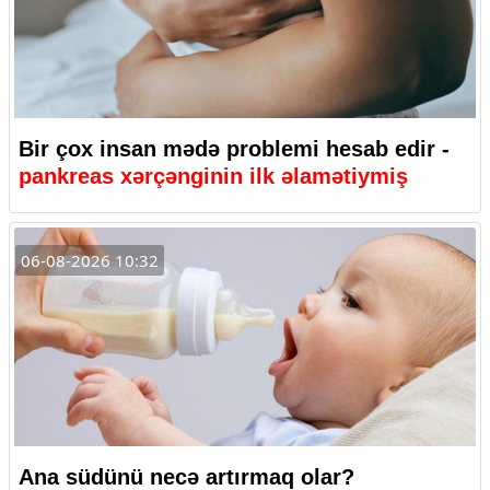
Bir çox insan mədə problemi hesab edir -
pankreas xərçənginin ilk əlamətiymiş
06-08-2026 10:32
Ana südünü necə artırmaq olar?