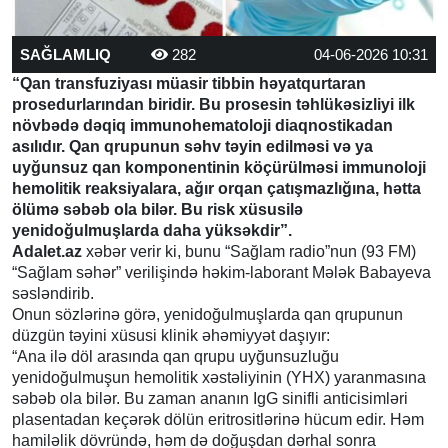
SAĞLAMLIQ
282
04-06-2026 10:31
“Qan transfuziyası müasir tibbin həyatqurtaran
prosedurlarından biridir. Bu prosesin təhlükəsizliyi ilk
növbədə dəqiq immunohematoloji diaqnostikadan
asılıdır. Qan qrupunun səhv təyin edilməsi və ya
uyğunsuz qan komponentinin köçürülməsi immunoloji
hemolitik reaksiyalara, ağır orqan çatışmazlığına, hətta
ölümə səbəb ola bilər. Bu risk xüsusilə
yenidoğulmuşlarda daha yüksəkdir”.
Adalet.az
xəbər verir ki, bunu “Sağlam radio”nun (93 FM)
“Sağlam səhər” verilişində həkim-laborant Mələk Babayeva
səsləndirib.
Onun sözlərinə görə, yenidoğulmuşlarda qan qrupunun
düzgün təyini xüsusi klinik əhəmiyyət daşıyır:
“Ana ilə döl arasında qan qrupu uyğunsuzluğu
yenidoğulmuşun hemolitik xəstəliyinin (YHX) yaranmasına
səbəb ola bilər. Bu zaman ananın IgG sinifli anticisimləri
plasentadan keçərək dölün eritrositlərinə hücum edir. Həm
hamiləlik dövründə, həm də doğuşdan dərhal sonra