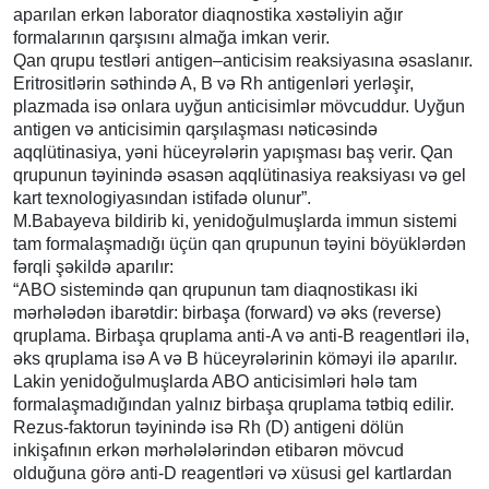
aparılan erkən laborator diaqnostika xəstəliyin ağır
formalarının qarşısını almağa imkan verir.
Qan qrupu testləri antigen–anticisim reaksiyasına əsaslanır.
Eritrositlərin səthində A, B və Rh antigenləri yerləşir,
plazmada isə onlara uyğun anticisimlər mövcuddur. Uyğun
antigen və anticisimin qarşılaşması nəticəsində
aqqlütinasiya, yəni hüceyrələrin yapışması baş verir. Qan
qrupunun təyinində əsasən aqqlütinasiya reaksiyası və gel
kart texnologiyasından istifadə olunur”.
M.Babayeva bildirib ki, yenidoğulmuşlarda immun sistemi
tam formalaşmadığı üçün qan qrupunun təyini böyüklərdən
fərqli şəkildə aparılır:
“ABO sistemində qan qrupunun tam diaqnostikası iki
mərhələdən ibarətdir: birbaşa (forward) və əks (reverse)
qruplama. Birbaşa qruplama anti-A və anti-B reagentləri ilə,
əks qruplama isə A və B hüceyrələrinin köməyi ilə aparılır.
Lakin yenidoğulmuşlarda ABO anticisimləri hələ tam
formalaşmadığından yalnız birbaşa qruplama tətbiq edilir.
Rezus-faktorun təyinində isə Rh (D) antigeni dölün
inkişafının erkən mərhələlərindən etibarən mövcud
olduğuna görə anti-D reagentləri və xüsusi gel kartlardan