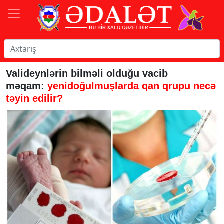
Valideynlərin bilməli olduğu vacib
məqam:
yenidoğulmuşlarda qan qrupu necə
təyin edilir?