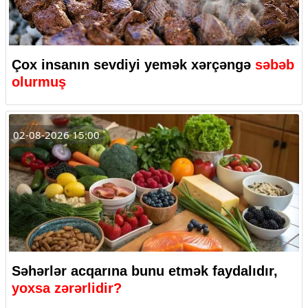
Çox insanın sevdiyi yemək xərçəngə
səbəb
olurmuş
02-08-2026 15:00
Səhərlər acqarına bunu etmək faydalıdır,
yoxsa zərərlidir?