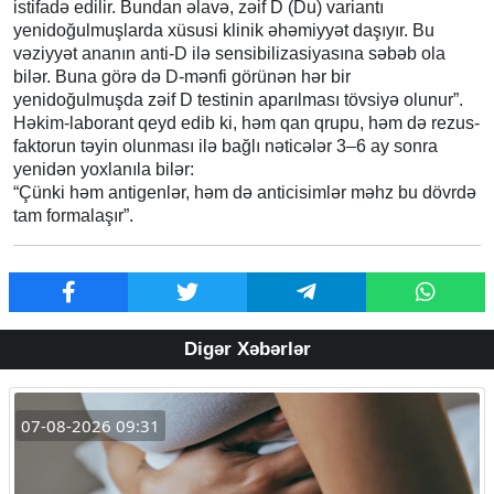
istifadə edilir. Bundan əlavə, zəif D (Du) variantı
yenidoğulmuşlarda xüsusi klinik əhəmiyyət daşıyır. Bu
vəziyyət ananın anti-D ilə sensibilizasiyasına səbəb ola
bilər. Buna görə də D-mənfi görünən hər bir
yenidoğulmuşda zəif D testinin aparılması tövsiyə olunur”.
Həkim-laborant qeyd edib ki, həm qan qrupu, həm də rezus-
faktorun təyin olunması ilə bağlı nəticələr 3–6 ay sonra
yenidən yoxlanıla bilər:
“Çünki həm antigenlər, həm də anticisimlər məhz bu dövrdə
tam formalaşır”.
Digər Xəbərlər
07-08-2026 09:31