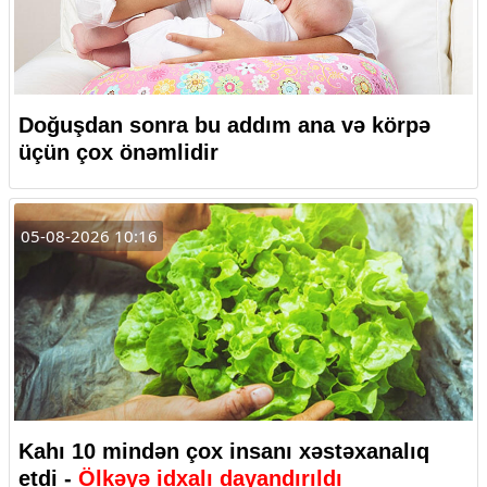
Doğuşdan sonra bu addım ana və körpə
üçün çox önəmlidir
05-08-2026 10:16
Kahı 10 mindən çox insanı xəstəxanalıq
etdi -
Ölkəyə idxalı dayandırıldı