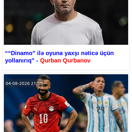
““Dinamo” ilə oyuna yaxşı nəticə üçün
yollanırıq” -
Qurban Qurbanov
04-08-2026 21:50