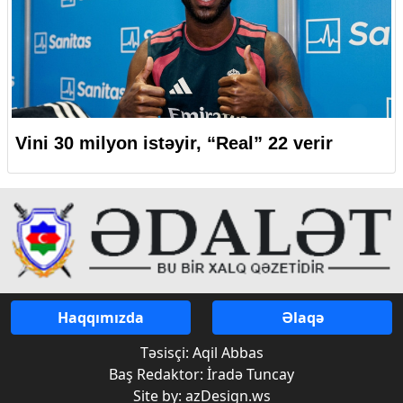
Vini 30 milyon istəyir, “Real” 22 verir
Haqqımızda
Əlaqə
Təsisçi: Aqil Abbas
Baş Redaktor: İradə Tuncay
Site by: azDesign.ws