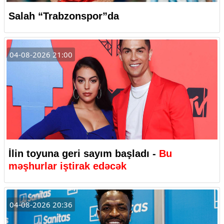
Salah “Trabzonspor”da
04-08-2026 21:00
İlin toyuna geri sayım başladı -
Bu
məşhurlar iştirak edəcək
04-08-2026 20:36