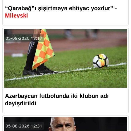
“Qarabağ”ı şişirtməyə ehtiyac yoxdur” -
Milevski
05-08-2026 18:17
Azərbaycan futbolunda iki klubun adı
dəyişdirildi
05-08-2026 12:31