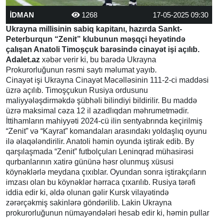
İDMAN
1268
17-05-2025 09:30
Ukrayna millisinin sabiq kapitanı, hazırda Sankt-
Peterburqun “Zenit” klubunun məşqçi heyətində
çalışan Anatoli Timoşçuk barəsində cinayət işi açılıb.
Adalet.az
xəbər verir ki, bu barədə Ukrayna
Prokurorluğunun rəsmi saytı məlumat yayıb.
Cinayət işi Ukrayna Cinayət Məcəlləsinin 111-2-ci maddəsi
üzrə açılıb. Timoşçukun Rusiya ordusunu
maliyyələşdirməkdə şübhəli bilindiyi bildirilir. Bu maddə
üzrə maksimal cəza 12 il azadlıqdan məhrumetmədir.
İttihamların mahiyyəti 2024-cü ilin sentyabrında keçirilmiş
“Zenit” və “Kayrat” komandaları arasındakı yoldaşlıq oyunu
ilə əlaqələndirilir. Anatoli həmin oyunda iştirak edib. By
qarşılaşmada “Zenit” futbolçuları Leninqrad mühasirəsi
qurbanlarının xatirə gününə həsr olunmuş xüsusi
köynəklərlə meydana çıxıblar. Oyundan sonra iştirakçıların
imzası olan bu köynəklər hərraca çıxarılıb. Rusiya tərəfi
iddia edir ki, əldə olunan gəlir Kursk vilayətində
zərərçəkmiş sakinlərə göndərilib. Lakin Ukrayna
prokurorluğunun nümayəndələri hesab edir ki, həmin pullar