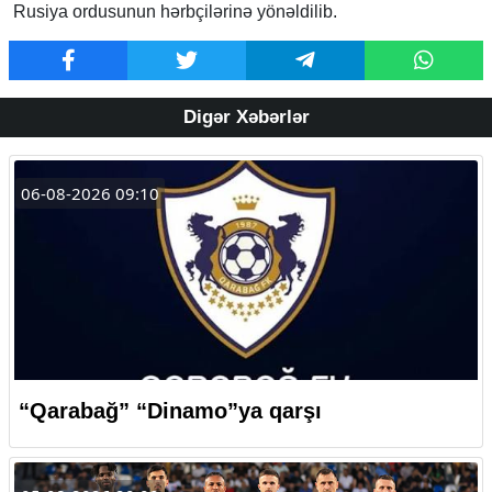
Rusiya ordusunun hərbçilərinə yönəldilib.
Digər Xəbərlər
06-08-2026 09:10
“Qarabağ” “Dinamo”ya qarşı