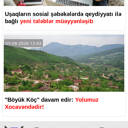
Uşaqların sosial şəbəkələrdə qeydiyyatı ilə
bağlı
yeni tələblər müəyyənləşib
05-08-2026 12:43
"Böyük Köç" davam edir:
Yolumuz
Xocavəndədir!