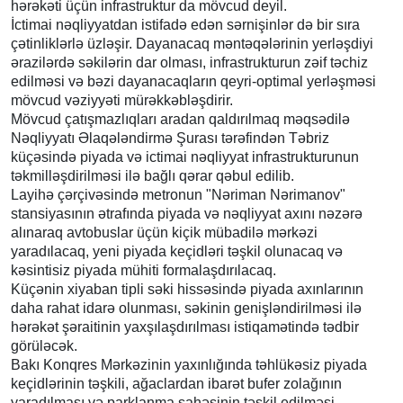
hərəkəti üçün infrastruktur da mövcud deyil.
İctimai nəqliyyatdan istifadə edən sərnişinlər də bir sıra
çətinliklərlə üzləşir. Dayanacaq məntəqələrinin yerləşdiyi
ərazilərdə səkilərin dar olması, infrastrukturun zəif təchiz
edilməsi və bəzi dayanacaqların qeyri-optimal yerləşməsi
mövcud vəziyyəti mürəkkəbləşdirir.
Mövcud çatışmazlıqları aradan qaldırılmaq məqsədilə
Nəqliyyatı Əlaqələndirmə Şurası tərəfindən Təbriz
küçəsində piyada və ictimai nəqliyyat infrastrukturunun
təkmilləşdirilməsi ilə bağlı qərar qəbul edilib.
Layihə çərçivəsində metronun "Nəriman Nərimanov"
stansiyasının ətrafında piyada və nəqliyyat axını nəzərə
alınaraq avtobuslar üçün kiçik mübadilə mərkəzi
yaradılacaq, yeni piyada keçidləri təşkil olunacaq və
kəsintisiz piyada mühiti formalaşdırılacaq.
Küçənin xiyaban tipli səki hissəsində piyada axınlarının
daha rahat idarə olunması, səkinin genişləndirilməsi ilə
hərəkət şəraitinin yaxşılaşdırılması istiqamətində tədbir
görüləcək.
Bakı Konqres Mərkəzinin yaxınlığında təhlükəsiz piyada
keçidlərinin təşkili, ağaclardan ibarət bufer zolağının
yaradılması və parklanma sahəsinin təşkil edilməsi