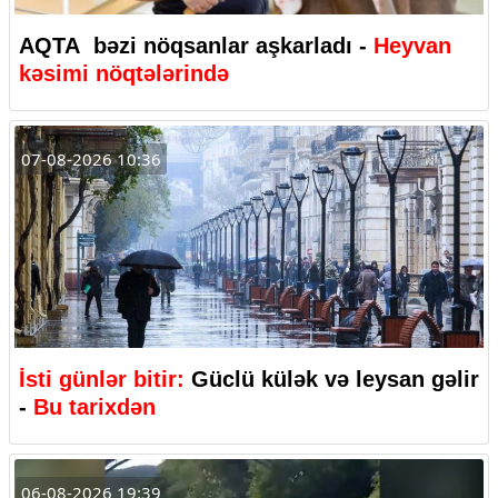
AQTA bəzi nöqsanlar aşkarladı -
Heyvan
kəsimi nöqtələrində
07-08-2026 10:36
İsti günlər bitir:
Güclü külək və leysan gəlir
-
Bu tarixdən
06-08-2026 19:39