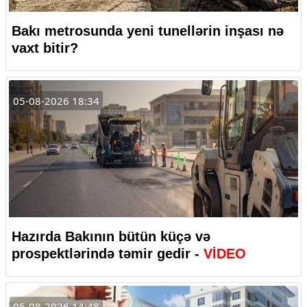
Bakı metrosunda yeni tunellərin inşası nə
vaxt bitir?
05-08-2026 18:34
Hazırda Bakının bütün küçə və
prospektlərində təmir gedir -
VİDEO
05-08-2026 14:48