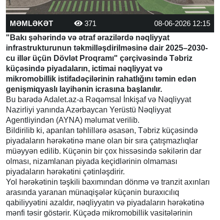
MƏMLƏKƏT
371
08-06-2026 12:15
"Bakı şəhərində və ətraf ərazilərdə nəqliyyat
infrastrukturunun təkmilləşdirilməsinə dair 2025–2030-
cu illər üçün Dövlət Proqramı" çərçivəsində Təbriz
küçəsində piyadaların, ictimai nəqliyyat və
mikromobillik istifadəçilərinin rahatlığını təmin edən
genişmiqyaslı layihənin icrasına başlanılır.
Bu barədə Adalet.az-a Rəqəmsal İnkişaf və Nəqliyyat
Nazirliyi yanında Azərbaycan Yerüstü Nəqliyyat
Agentliyindən (AYNA) məlumat verilib.
Bildirilib ki, aparılan təhlillərə əsasən, Təbriz küçəsində
piyadaların hərəkətinə mane olan bir sıra çatışmazlıqlar
müəyyən edilib. Küçənin bir çox hissəsində səkilərin dar
olması, nizamlanan piyada keçidlərinin olmaması
piyadaların hərəkətini çətinləşdirir.
Yol hərəkətinin təşkili baxımından dönmə və tranzit axınları
arasında yaranan münaqişələr küçənin buraxıcılıq
qabiliyyətini azaldır, nəqliyyatın və piyadaların hərəkətinə
mənfi təsir göstərir. Küçədə mikromobillik vasitələrinin