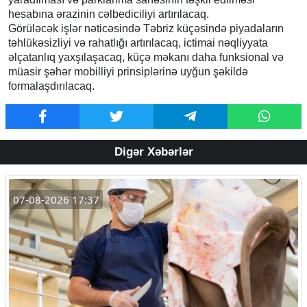
hesabına ərazinin cəlbediciliyi artırılacaq.
Görüləcək işlər nəticəsində Təbriz küçəsində piyadaların
təhlükəsizliyi və rahatlığı artırılacaq, ictimai nəqliyyata
əlçatanlıq yaxşılaşacaq, küçə məkanı daha funksional və
müasir şəhər mobilliyi prinsiplərinə uyğun şəkildə
formalaşdırılacaq.
Digər Xəbərlər
07-08-2026 17:37