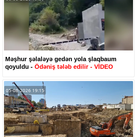
Məşhur şəlaləyə gedən yola şlaqbaum
qoyuldu -
Ödəniş tələb edilir - VİDEO
05-08-2026 19:15