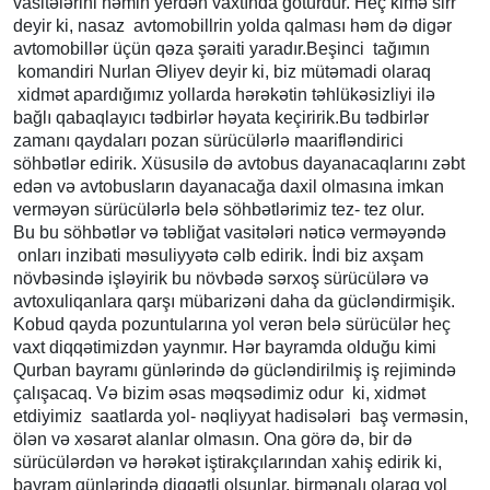
vasitələrini həmin yerdən vaxtında götürdür. Heç kimə sirr
deyir ki, nasaz avtomobillrin yolda qalması həm də digər
avtomobillər üçün qəza şəraiti yaradır.Beşinci tağımın
komandiri Nurlan Əliyev deyir ki, biz mütəmadi olaraq
xidmət apardığımız yollarda hərəkətin təhlükəsizliyi ilə
bağlı qabaqlayıcı tədbirlər həyata keçiririk.Bu tədbirlər
zamanı qaydaları pozan sürücülərlə maarifləndirici
söhbətlər edirik. Xüsusilə də avtobus dayanacaqlarını zəbt
edən və avtobusların dayanacağa daxil olmasına imkan
verməyən sürücülərlə belə söhbətlərimiz tez- tez olur.
Bu bu söhbətlər və təbliğat vasitələri nəticə verməyəndə
onları inzibati məsuliyyətə cəlb edirik. İndi biz axşam
növbəsində işləyirik bu növbədə sərxoş sürücülərə və
avtoxuliqanlara qarşı mübarizəni daha da gücləndirmişik.
Kobud qayda pozuntularına yol verən belə sürücülər heç
vaxt diqqətimizdən yaynmır. Hər bayramda olduğu kimi
Qurban bayramı günlərində də gücləndirilmiş iş rejimində
çalışacaq. Və bizim əsas məqsədimiz odur ki, xidmət
etdiyimiz saatlarda yol- nəqliyyat hadisələri baş verməsin,
ölən və xəsarət alanlar olmasın. Ona görə də, bir də
sürücülərdən və hərəkət iştirakçılarından xahiş edirik ki,
bayram günlərində diqqətli olsunlar, birmənalı olaraq yol