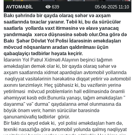
AVTOMABİL
639
05-06-2025 11:10
Bakı şəhrində bir qayda olaraq səhər və axşam
saatlarında tıxaclar yaranır. Təbii ki, bu da sürücülər
saatlarla yollarda vaxt itirməsinə və əlavə yanacaq
yandırmaqla xərcə düşnəsinə səbəb olur.Ona görə də
Bakı Şəhər Dövlət Yol Polisi İdarəsinin əməkdaşları
mövcud nöqsanların aradan qaldırılması üçün
qabaqlayiçı tədbirlər həyata keçirir.
İdarənin Yol Patrul Xidməti Alayının beşinci tağımın
əməkdaşları demək olar ki, bir qayda olaraq səhər və
axşam saatlarında xidmət apardıqları avtomobil yollarında
nəqliyyat vasitələrinin hərəkətinə diqqət yetirir və avtomobil
axınını tənzimləyir. Heç şübhəsiz ki, bu vəzifənin yerinə
yetirilməsi mövcud problemlərin həll edilməsində önəmli
əhəmiyyət kəsb edir.Bununla yanaşı, tağım əməkdaşları "
dayanma" və" durma" qaydalarına əməl olunmasına da
böyük önəm verir, həmin sürücülər barəsində
qanunamüvafiq tədbirlər görür.
Bir faktı da qeyd edək ki, yol polisi əməkdaşları həm də,
texniki nasazlığa görə avtomobil yolunda qalmış nəqliyyat