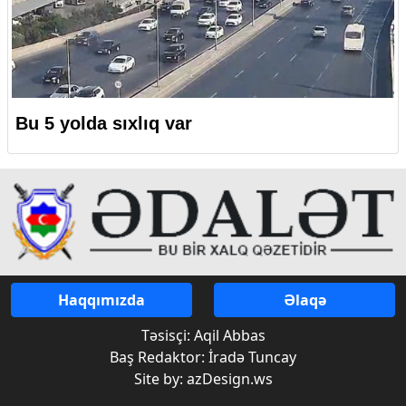
Bu 5 yolda sıxlıq var
Haqqımızda
Əlaqə
Təsisçi: Aqil Abbas
Baş Redaktor: İradə Tuncay
Site by: azDesign.ws