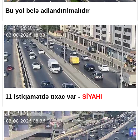
Bu yol belə adlandırılmalıdır
03-08-2026 18:38
11 istiqamətdə tıxac var -
SİYAHI
03-08-2026 08:36