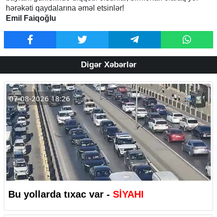
hərəkəti qaydalarına əməl etsinlər!
Emil Faiqoğlu
Digər Xəbərlər
07-08-2026 18:26
Bu yollarda tıxac var -
SİYAHI