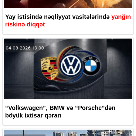
Yay istisində nəqliyyat vasitələrində
yanğın
riskinə diqqət
04-08-2026 19:00
“Volkswagen”, BMW və “Porsche”dən
böyük ixtisar qərarı