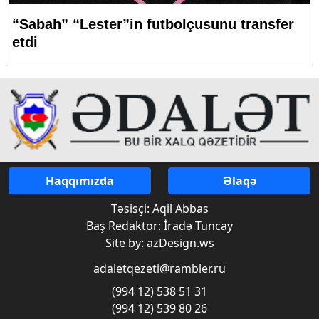
“Sabah” “Lester”in futbolçusunu transfer
etdi
Haqqımızda
Əlaqə
Təsisçi: Aqil Abbas
Baş Redaktor: İradə Tuncay
Site by: azDesign.ws
adaletqezeti@rambler.ru
(994 12) 538 51 31
(994 12) 539 80 26