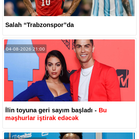
Salah “Trabzonspor”da
04-08-2026 21:00
İlin toyuna geri sayım başladı -
Bu
məşhurlar iştirak edəcək