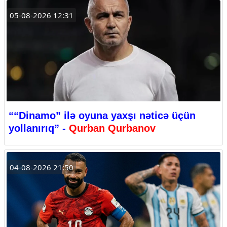
05-08-2026 12:31
““Dinamo” ilə oyuna yaxşı nəticə üçün
yollanırıq” -
Qurban Qurbanov
04-08-2026 21:50