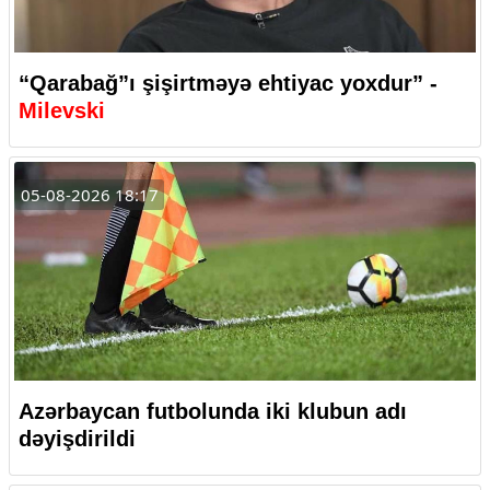
“Qarabağ”ı şişirtməyə ehtiyac yoxdur” -
Milevski
05-08-2026 18:17
Azərbaycan futbolunda iki klubun adı
dəyişdirildi