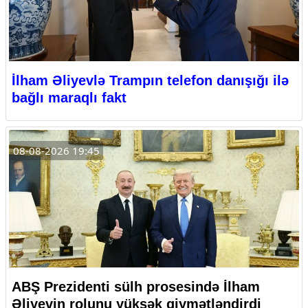
İlham Əliyevlə Trampın telefon danışığı ilə
bağlı maraqlı fakt
08-08-2026 19:45
ABŞ Prezidenti sülh prosesində İlham
Əliyevin rolunu yüksək qiymətləndirdi