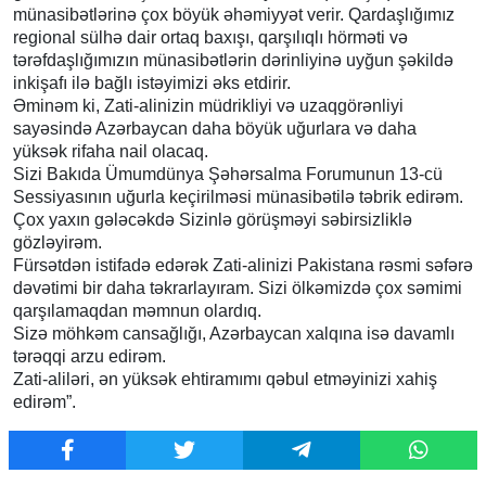
münasibətlərinə çox böyük əhəmiyyət verir. Qardaşlığımız
regional sülhə dair ortaq baxışı, qarşılıqlı hörməti və
tərəfdaşlığımızın münasibətlərin dərinliyinə uyğun şəkildə
inkişafı ilə bağlı istəyimizi əks etdirir.
Əminəm ki, Zati-alinizin müdrikliyi və uzaqgörənliyi
sayəsində Azərbaycan daha böyük uğurlara və daha
yüksək rifaha nail olacaq.
Sizi Bakıda Ümumdünya Şəhərsalma Forumunun 13-cü
Sessiyasının uğurla keçirilməsi münasibətilə təbrik edirəm.
Çox yaxın gələcəkdə Sizinlə görüşməyi səbirsizliklə
gözləyirəm.
Fürsətdən istifadə edərək Zati-alinizi Pakistana rəsmi səfərə
dəvətimi bir daha təkrarlayıram. Sizi ölkəmizdə çox səmimi
qarşılamaqdan məmnun olardıq.
Sizə möhkəm cansağlığı, Azərbaycan xalqına isə davamlı
tərəqqi arzu edirəm.
Zati-aliləri, ən yüksək ehtiramımı qəbul etməyinizi xahiş
edirəm”.