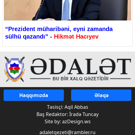
“Prezident müharibəni, eyni zamanda
sülhü qazandı” -
Hikmət Hacıyev
Haqqımızda
Əlaqə
Təsisçi: Aqil Abbas
Baş Redaktor: İradə Tuncay
Site by: azDesign.ws
adaletqezeti@rambler.ru