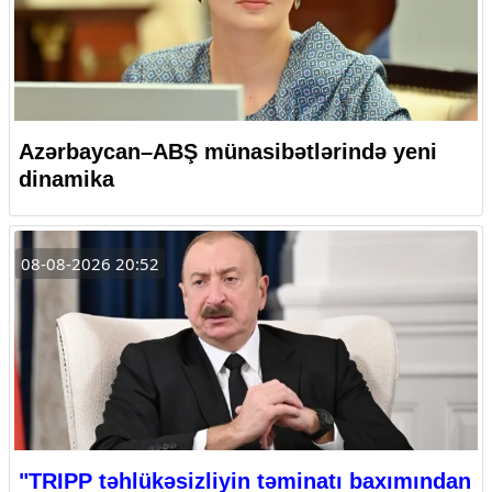
Azərbaycan–ABŞ münasibətlərində yeni
dinamika
08-08-2026 20:52
"TRIPP təhlükəsizliyin təminatı baxımından