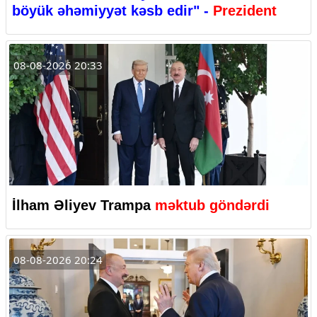
böyük əhəmiyyət kəsb edir" -
Prezident
08-08-2026 20:33
İlham Əliyev Trampa
məktub göndərdi
08-08-2026 20:24