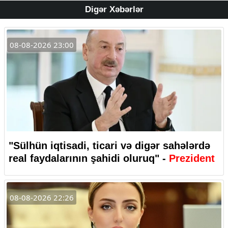
Digər Xəbərlər
08-08-2026 23:00
"Sülhün iqtisadi, ticari və digər sahələrdə
real faydalarının şahidi oluruq" -
Prezident
08-08-2026 22:26