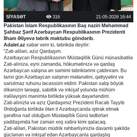
SİYASƏT
316
21-05-2026 16:44
Pakistan İslam Respublikasının Baş naziri Məhəmməd
Şahbaz Şərif Azərbaycan Respublikasının Prezidenti
İlham Əliyevə təbrik məktubu göndərib.
Adalet.az
xəbər verir ki, təbrikdə deyilir:
“Zati-aliləri, əziz Qardaşım.
Azərbaycan Respublikasının Müstəqillik Günü münasibətilə
Zati-alinizə, eyni zamanda, hökumətinizə və qardaş
Azərbaycan xalqına ən səmimi təbriklərimi çatdırıram. Bu
tarixi gün Azərbaycan xalqının mətanətini, qətiyyətini və
sarsılmaz ruhunu təcəssüm etdirir. Pakistan xalqı böyük
ölkənizin tərəqqi, sabitlik və inkişaf yolunda mühüm
irəliləyişini mənimlə birlikdə yüksək dəyərləndirir.
Zati-alinizlə və əziz Qardaşımız Prezident Rəcəb Tayyib
Ərdoğanla birlikdə ötən il Azərbaycanda iştirak etmək
şərəfinə nail olduğum Müstəqillik Günü tədbirləri
yaddaşımda hər zaman xoş xatirə kimi qalacaq.
Zati-aliləri, Pakistan müdrik rəhbərliyinizlə davamlı şəkildə
güclənən və inkişaf edən Azərbaycanla qardaşlıq