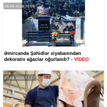
08-08-2026 16:09
Əmircanda Şəhidlər xiyabanından
dekorativ ağaclar oğurlanıb? -
VİDEO
07-08-2026 17:37