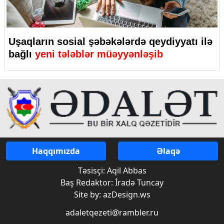
Uşaqların sosial şəbəkələrdə qeydiyyatı ilə
bağlı
yeni tələblər müəyyənləşib
Haqqımızda
Əlaqə
Təsisçi: Aqil Abbas
Baş Redaktor: İradə Tuncay
Site by: azDesign.ws
adaletqezeti@rambler.ru