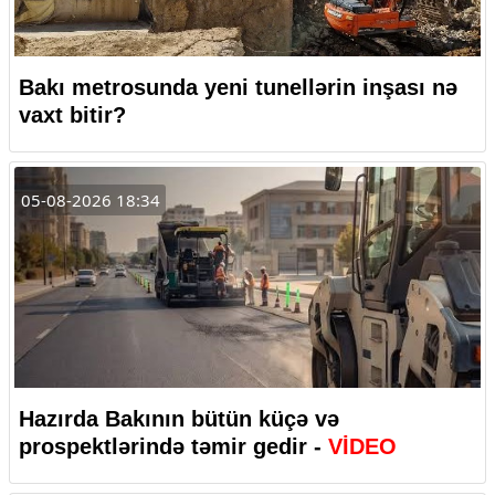
Bakı metrosunda yeni tunellərin inşası nə
vaxt bitir?
05-08-2026 18:34
Hazırda Bakının bütün küçə və
prospektlərində təmir gedir -
VİDEO