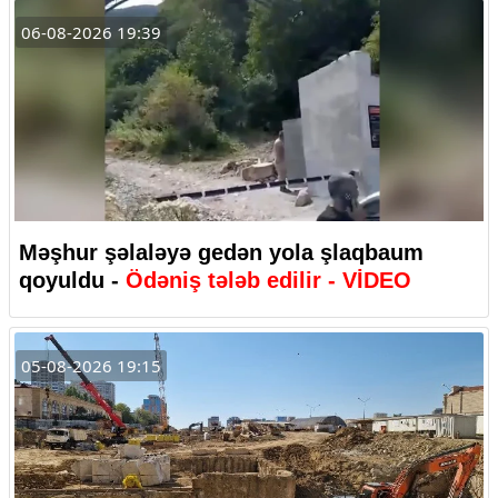
06-08-2026 19:39
Məşhur şəlaləyə gedən yola şlaqbaum
qoyuldu -
Ödəniş tələb edilir - VİDEO
05-08-2026 19:15