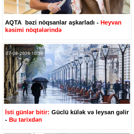
AQTA bəzi nöqsanlar aşkarladı -
Heyvan
kəsimi nöqtələrində
07-08-2026 10:36
İsti günlər bitir:
Güclü külək və leysan gəlir
-
Bu tarixdən