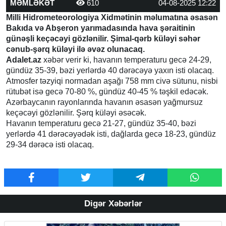
MƏMLƏKƏT
610
04-08-2025 12:22
Milli Hidrometeorologiya Xidmətinin məlumatına əsasən
Bakıda və Abşeron yarımadasında hava şəraitinin
günəşli keçəcəyi gözlənilir. Şimal-qərb küləyi səhər
cənub-şərq küləyi ilə əvəz olunacaq.
Adalet.az
xəbər verir ki, havanın temperaturu gecə 24-29,
gündüz 35-39, bəzi yerlərdə 40 dərəcəyə yaxın isti olacaq.
Atmosfer təzyiqi normadan aşağı 758 mm civə sütunu, nisbi
rütubət isə gecə 70-80 %, gündüz 40-45 % təşkil edəcək.
Azərbaycanın rayonlarında havanın əsasən yağmursuz
keçəcəyi gözlənilir. Şərq küləyi əsəcək.
Havanın temperaturu gecə 21-27, gündüz 35-40, bəzi
yerlərdə 41 dərəcəyədək isti, dağlarda gecə 18-23, gündüz
29-34 dərəcə isti olacaq.
Digər Xəbərlər