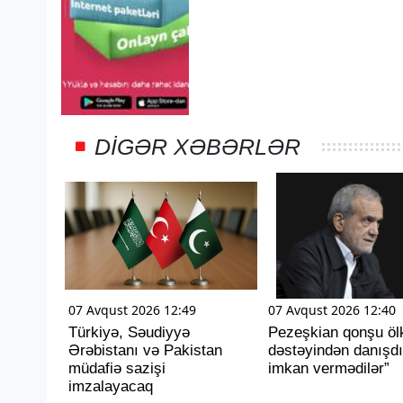
DIGƏR XƏBƏRLƏR
07 Avqust 2026 12:49
07 Avqust 2026 12:40
Türkiyə, Səudiyyə
Pezeşkian qonşu ölk
Ərəbistanı və Pakistan
dəstəyindən danışdı
müdafiə sazişi
imkan vermədilər”
imzalayacaq