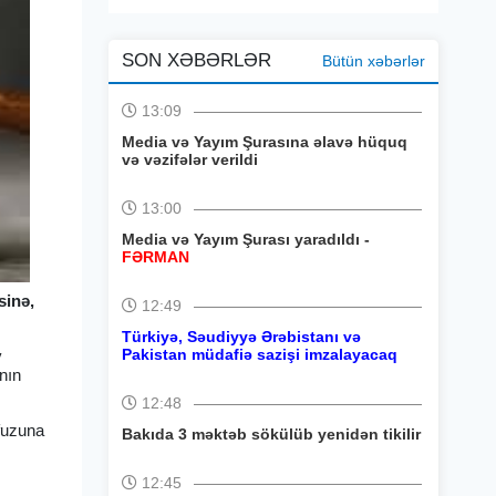
SON XƏBƏRLƏR
Bütün xəbərlər
13:09
Media və Yayım Şurasına əlavə hüquq
və vəzifələr verildi
13:00
Media və Yayım Şurası yaradıldı -
FƏRMAN
sinə,
12:49
Türkiyə, Səudiyyə Ərəbistanı və
Pakistan müdafiə sazişi imzalayacaq
v
anın
12:48
fuzuna
Bakıda 3 məktəb sökülüb yenidən tikilir
12:45