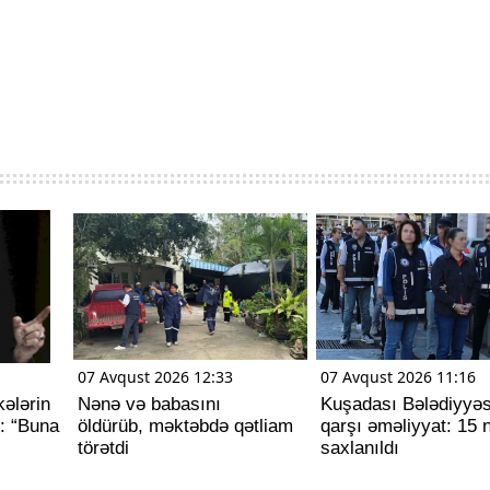
07 Avqust 2026 12:33
07 Avqust 2026 11:16
ələrin
Nənə və babasını
Kuşadası Bələdiyyəs
: “Buna
öldürüb, məktəbdə qətliam
qarşı əməliyyat: 15 
törətdi
saxlanıldı