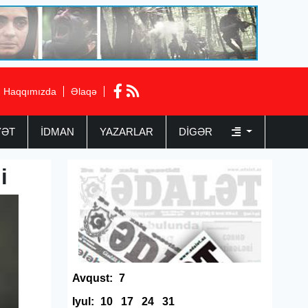
Haqqımızda
Əlaqə
YƏT
İDMAN
YAZARLAR
DIGƏR
i
Avqust:
7
Iyul:
10
17
24
31