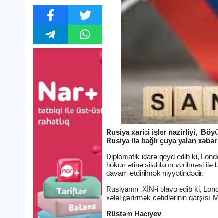
Rusiya xarici işlər nazirliyi, Böy
Rusiya ilə bağlı guya yalan xəb
Diplomatik idarə qeyd edib ki, Londo
hökumətinə silahların verilməsi ilə 
davam etdirilmək niyyətindədir.
Rusiyanın XİN-i əlavə edib ki, Lo
xələl gərirmək cəhdlərinin qarşısı 
Rüstəm Hacıyev