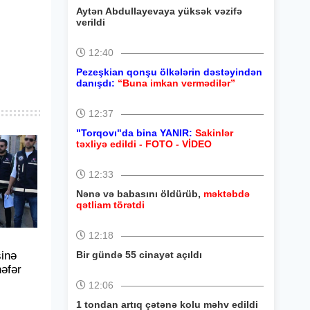
Aytən Abdullayevaya yüksək vəzifə
verildi
12:40
Pezeşkian qonşu ölkələrin dəstəyindən
danışdı:
“Buna imkan vermədilər”
12:37
"Torqovı"da bina YANIR:
Sakinlər
təxliyə edildi - FOTO - VİDEO
12:33
Nənə və babasını öldürüb,
məktəbdə
qətliam törətdi
12:18
inə
Bir gündə 55 cinayət açıldı
nəfər
12:06
1 tondan artıq çətənə kolu məhv edildi