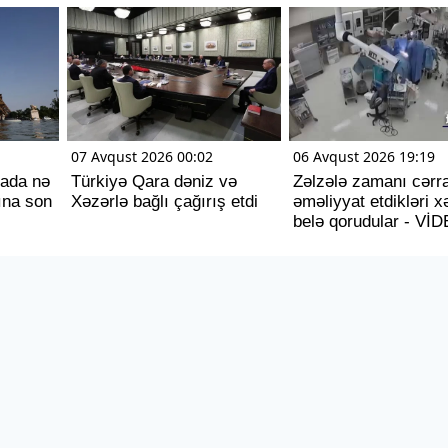
07 Avqust 2026 00:02
06 Avqust 2026 19:19
pada nə
Türkiyə Qara dəniz və
Zəlzələ zamanı cərra
ına son
Xəzərlə bağlı çağırış etdi
əməliyyat etdikləri x
belə qorudular - Vİ