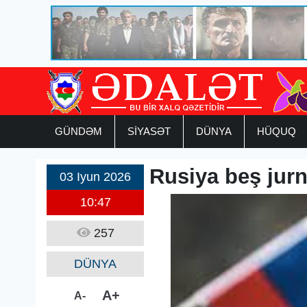
GÜNDƏM
SİYASƏT
DÜNYA
HÜQUQ
Rusiya beş jurna
03 Iyun 2026
10:47
257
DÜNYA
A+
A-