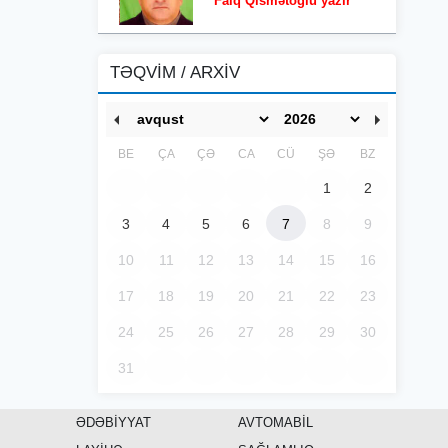
Faiq Qismətoğlu yazır
TƏQVİM / ARXİV
BE
ÇA
ÇƏ
CA
CÜ
ŞƏ
BZ
1
2
3
4
5
6
7
8
9
10
11
12
13
14
15
16
17
18
19
20
21
22
23
24
25
26
27
28
29
30
31
ƏDƏBİYYAT
AVTOMABİL