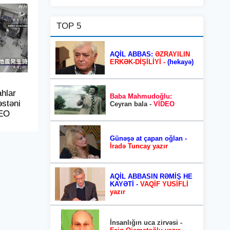
TOP 5
AQİL ABBAS:
ƏZRAYILIN
ERKƏK-DİŞİLİYİ -
(hekayə)
hlar
Baba Mahmudoğlu:
əstəni
Ceyran bala -
VİDEO
DEO
Günəşə at çapan oğlan -
İradə Tuncay yazır
AQİL ABBASIN RƏMİŞ HE
KAYƏTİ -
VAQİF YUSİFLİ
yazır
İnsanlığın uca zirvəsi -