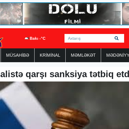
Bakı -°C
MÜSAHİBƏ
KRİMİNAL
MƏMLƏKƏT
MƏDƏNİY
listə qarşı sanksiya tətbiq etd