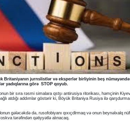
ük Britaniyanın jurnslistlər və eksperlər birliyinin beş nümayəndə
ərlər yadıqlarına görə STOP qoyub.
nun bir sıra rəsmi simalara qstşı antirusiya ritorikası, həmçinin Kiye
bağlı atdığı addımlar göstərir ki, Böyük Britaniya Rusiya ilə qarşdurm
ndonun gələcəkdə də, rusofobiyanı qıxıçdlrmaq və onun beynəlxalq nü
Moskva tərəfindən qətiyyətlə alınacaq.