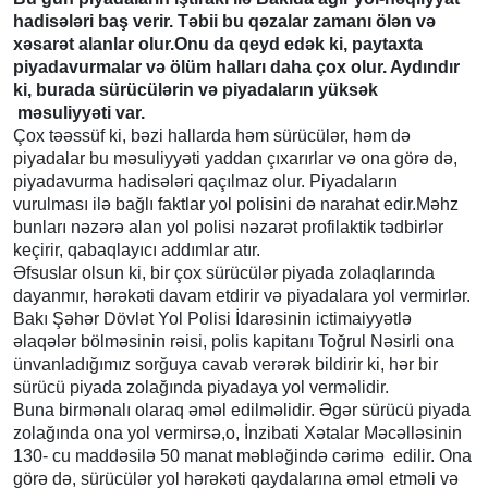
hadisələri baş verir. Təbii bu qəzalar zamanı ölən və
xəsarət alanlar olur.Onu da qeyd edək ki, paytaxta
piyadavurmalar və ölüm halları daha çox olur. Aydındır
ki, burada sürücülərin və piyadaların yüksək
məsuliyyəti var.
Çox təəssüf ki, bəzi hallarda həm sürücülər, həm də
piyadalar bu məsuliyyəti yaddan çıxarırlar və ona görə də,
piyadavurma hadisələri qaçılmaz olur. Piyadaların
vurulması ilə bağlı faktlar yol polisini də narahat edir.Məhz
bunları nəzərə alan yol polisi nəzarət profilaktik tədbirlər
keçirir, qabaqlayıcı addımlar atır.
Əfsuslar olsun ki, bir çox sürücülər piyada zolaqlarında
dayanmır, hərəkəti davam etdirir və piyadalara yol vermirlər.
Bakı Şəhər Dövlət Yol Polisi İdarəsinin ictimaiyyətlə
əlaqələr bölməsinin rəisi, polis kapitanı Toğrul Nəsirli ona
ünvanladığımız sorğuya cavab verərək bildirir ki, hər bir
sürücü piyada zolağında piyadaya yol verməlidir.
Buna birmənalı olaraq əməl edilməlidir. Əgər sürücü piyada
zolağında ona yol vermirsə,o, İnzibati Xətalar Məcəlləsinin
130- cu maddəsilə 50 manat məbləğində cərimə edilir. Ona
görə də, sürücülər yol hərəkəti qaydalarına əməl etməli və