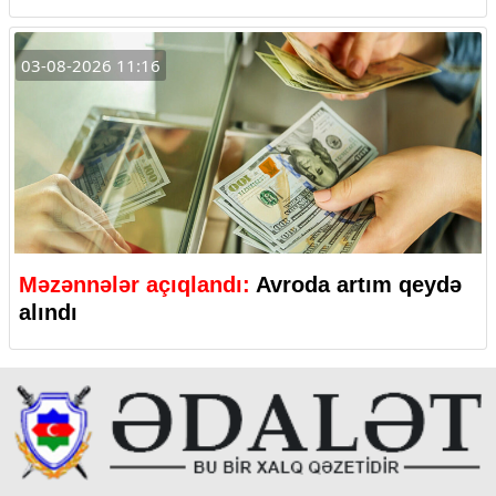
03-08-2026 11:16
Məzənnələr açıqlandı:
Avroda artım qeydə
alındı