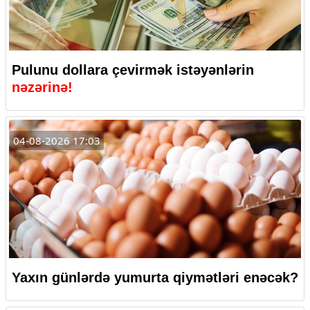
Pulunu dollara çevirmək istəyənlərin
nəzərinə!
04-08-2026 17:03
Yaxın günlərdə yumurta qiymətləri enəcək?