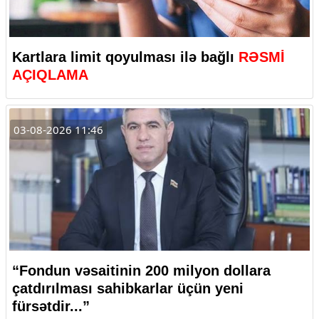
Kartlara limit qoyulması ilə bağlı
RƏSMİ
AÇIQLAMA
03-08-2026 11:46
“Fondun vəsaitinin 200 milyon dollara
çatdırılması sahibkarlar üçün yeni
fürsətdir...”