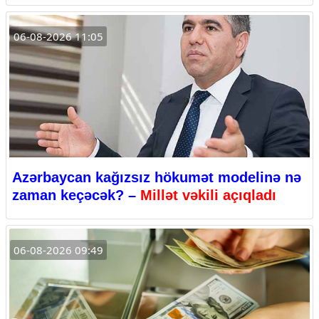
06-08-2026 11:05
Azərbaycan kağızsız hökumət modelinə nə
zaman keçəcək? –
Millət vəkili açıqladı
06-08-2026 09:49