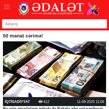
50 manat cərimə!
İQTİSADİYYAT
612
11-09-2025 11:06
Bu gün piyadaların iştirakı ilə Bakıda ağır yol-nəqliyyat