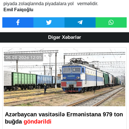
piyada zolaqlarında piyadalara yol verməlidir.
Emil Faiqoğlu
Digər Xəbərlər
06-08-2026 12:05
Azərbaycan vasitəsilə Ermənistana 979 ton
buğda
göndərildi