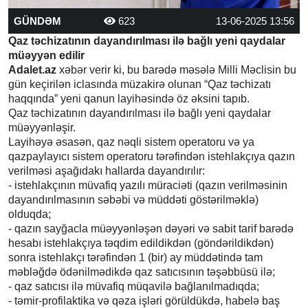
GÜNDƏM
623
13-06-2025 13:56
Qaz təchizatının dayandırılması ilə bağlı yeni qaydalar
müəyyən edilir
Adalet.az
xəbər verir ki, bu barədə məsələ Milli Məclisin bu
gün keçirilən iclasında müzakirə olunan “Qaz təchizatı
haqqında” yeni qanun layihəsində öz əksini tapıb.
Qaz təchizatının dayandırılması ilə bağlı yeni qaydalar
müəyyənləşir.
Layihəyə əsasən, qaz nəqli sistem operatoru və ya
qazpaylayıcı sistem operatoru tərəfindən istehlakçıya qazın
verilməsi aşağıdakı hallarda dayandırılır:
- istehlakçının müvafiq yazılı müraciəti (qazın verilməsinin
dayandırılmasının səbəbi və müddəti göstərilməklə)
olduqda;
- qazın sayğacla müəyyənləşən dəyəri və sabit tarif barədə
hesabı istehlakçıya təqdim edildikdən (göndərildikdən)
sonra istehlakçı tərəfindən 1 (bir) ay müddətində tam
məbləğdə ödənilmədikdə qaz satıcısının təşəbbüsü ilə;
- qaz satıcısı ilə müvafiq müqavilə bağlanılmadıqda;
- təmir-profilaktika və qəza işləri görüldükdə, habelə baş