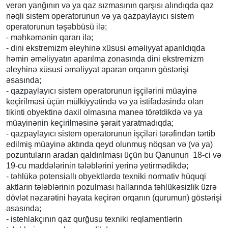
verən yanğının və ya qaz sızmasının qarşısı alındıqda qaz
nəqli sistem operatorunun və ya qazpaylayıcı sistem
operatorunun təşəbbüsü ilə;
- məhkəmənin qərarı ilə;
- dini ekstremizm əleyhinə xüsusi əməliyyat aparıldıqda
həmin əməliyyatın aparılma zonasında dini ekstremizm
əleyhinə xüsusi əməliyyat aparan orqanın göstərişi
əsasında;
- qazpaylayıcı sistem operatorunun işçilərini müayinə
keçirilməsi üçün mülkiyyətində və ya istifadəsində olan
tikinti obyektinə daxil olmasına maneə törətdikdə və ya
müayinənin keçirilməsinə şərait yaratmadıqda;
- qazpaylayıcı sistem operatorunun işçiləri tərəfindən tərtib
edilmiş müayinə aktında qeyd olunmuş nöqsan və (və ya)
pozuntuların aradan qaldırılması üçün bu Qanunun 18-ci və
19-cu maddələrinin tələblərini yerinə yetirmədikdə;
- təhlükə potensiallı obyektlərdə texniki normativ hüquqi
aktların tələblərinin pozulması hallarında təhlükəsizlik üzrə
dövlət nəzarətini həyata keçirən orqanın (qurumun) göstərişi
əsasında;
- istehlakçının qaz qurğusu texniki reqlamentlərin