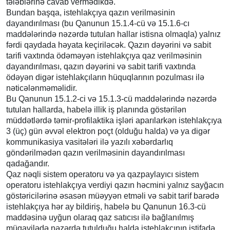
tələblərinə cavab vermədikdə.
Bundan başqa, istehlakçıya qazın verilməsinin
dayandırılması (bu Qanunun 15.1.4-cü və 15.1.6-cı
maddələrində nəzərdə tutulan hallar istisna olmaqla) yalnız
fərdi qaydada həyata keçiriləcək. Qazın dəyərini və sabit
tarifi vaxtında ödəməyən istehlakçıya qaz verilməsinin
dayandırılması, qazın dəyərini və sabit tarifi vaxtında
ödəyən digər istehlakçıların hüquqlarının pozulması ilə
nəticələnməməlidir.
Bu Qanunun 15.1.2-ci və 15.1.3-cü maddələrində nəzərdə
tutulan hallarda, habelə illik iş planında göstərilən
müddətlərdə təmir-profilaktika işləri aparılarkən istehlakçıya
3 (üç) gün əvvəl elektron poçt (olduğu halda) və ya digər
kommunikasiya vasitələri ilə yazılı xəbərdarlıq
göndərilmədən qazın verilməsinin dayandırılması
qadağandır.
Qaz nəqli sistem operatoru və ya qazpaylayıcı sistem
operatoru istehlakçıya verdiyi qazın həcmini yalnız sayğacın
göstəricilərinə əsasən müəyyən etməli və sabit tarif barədə
istehlakçıya hər ay bildiriş, habelə bu Qanunun 16.3-cü
maddəsinə uyğun olaraq qaz satıcısı ilə bağlanılmış
müqavilədə nəzərdə tutulduğu halda istehlakçının istifadə