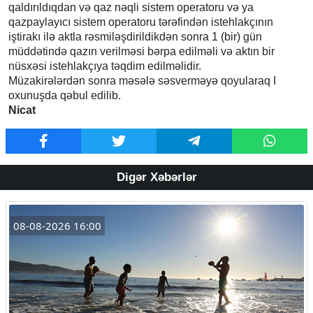
qaldırıldıqdan və qaz nəqli sistem operatoru və ya
qazpaylayıcı sistem operatoru tərəfindən istehlakçının
iştirakı ilə aktla rəsmiləşdirildikdən sonra 1 (bir) gün
müddətində qazın verilməsi bərpa edilməli və aktın bir
nüsxəsi istehlakçıya təqdim edilməlidir.
Müzakirələrdən sonra məsələ səsverməyə qoyularaq I
oxunuşda qəbul edilib.
Nicat
Digər Xəbərlər
08-08-2026 16:00