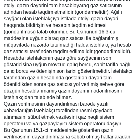
etdiyi qazın dəyərini tam hesablayaraq qaz satıcısının
adından hesab təqdim etməlidir (göndərməlidir). Ağıllı
sayğacı olan istehlakçıya istifadə etdiyi qazın dəyəri
haqqında bildirişin və hesabın təqdim edilməsi
(göndərilməsi) tələb olunmur. Bu Qanunun 16.3-cü
maddəsinə uyğun olaraq qaz satıcısı ilə bağlanılmış
müqavilədə nəzərdə tutulmadığı halda istehlakçıya hesab
qaz satıcısı tərəfindən təqdim edilməlidir (göndərilməlidir).
Hesabda istehlakçının qaza görə sayğacının son
göstəricisinə uyğun mövcud qalıq borcu, sabit tariflə bağlı
qalıq borcu və ödənişin son tarixi göstərilməlidir. İstehlakçı
tərəfindən qazın hesabında göstərilən dəyəri tam
ödənildikdən sonra qaz satıcısı yol verilmiş səhvə görə
düzgün hesablanmamış qazın dəyərinin ödənilməsini
istehlakçıdan tələb edə bilməz.
Qazın verilməsinin dayandırılması barədə yazılı
xəbərdarlığın istehlakçı tərəfindən rəsmi qaydada
alınmasını sübut etmək vəzifəsini qaz nəqli sistem
operatoru və ya qazpaylayıcı sistem operatoru daşıyır.
Bu Qanunun 15.1-ci maddəsində göstərilən qazın
verilməsinin dayandırılmasına səbəb olmuş hallar aradan