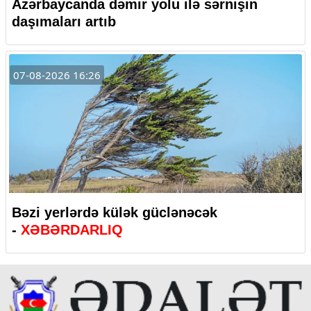
Azərbaycanda dəmir yolu ilə sərnişin
daşımaları artıb
07-08-2026 16:26
Bəzi yerlərdə külək güclənəcək
-
XƏBƏRDARLIQ