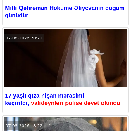
Milli Qəhrəman Hökumə Əliyevanın doğum
günüdür
07-08-2026 20:22
17 yaşlı qıza nişan mərasimi
keçirildi,
valideynləri polisə dəvət olundu
07-08-2026 18:22