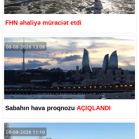
FHN əhaliyə müraciət etdi
08-08-2026 13:08
Sabahın hava proqnozu
AÇIQLANDI
08-08-2026 11:10