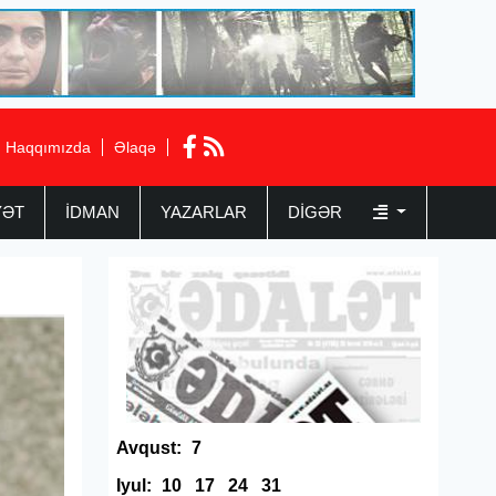
Haqqımızda
Əlaqə
YƏT
İDMAN
YAZARLAR
DIGƏR
Avqust:
7
Iyul:
10
17
24
31