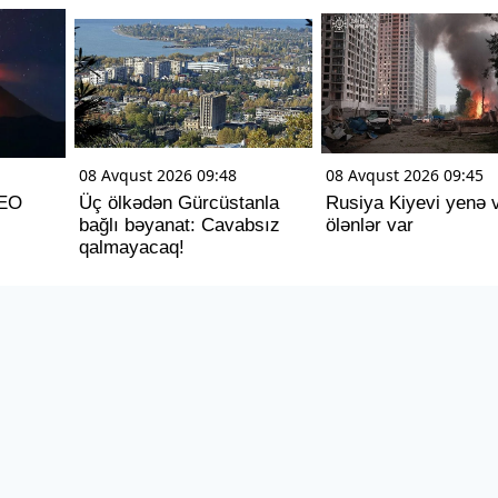
08 Avqust 2026 09:48
08 Avqust 2026 09:45
DEO
Üç ölkədən Gürcüstanla
Rusiya Kiyevi yenə 
bağlı bəyanat: Cavabsız
ölənlər var
qalmayacaq!