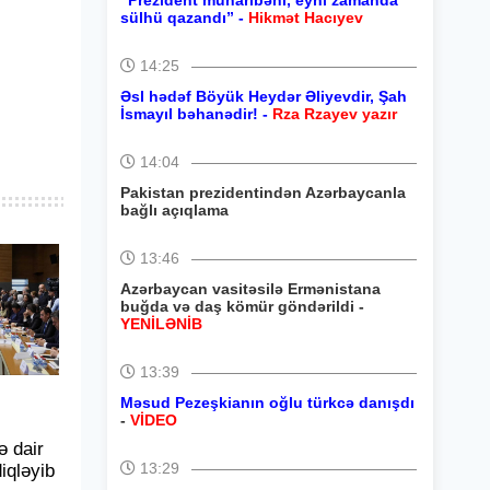
“Prezident müharibəni, eyni zamanda
sülhü qazandı” -
Hikmət Hacıyev
14:25
Əsl hədəf Böyük Heydər Əliyevdir, Şah
İsmayıl bəhanədir! -
Rza Rzayev yazır
14:04
Pakistan prezidentindən Azərbaycanla
bağlı açıqlama
13:46
Azərbaycan vasitəsilə Ermənistana
buğda və daş kömür göndərildi -
YENİLƏNİB
13:39
Məsud Pezeşkianın oğlu türkcə danışdı
-
VİDEO
ə dair
13:29
iqləyib