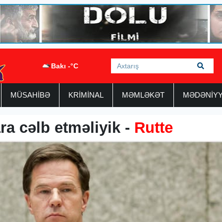
Bakı -°C
MÜSAHİBƏ
KRİMİNAL
MƏMLƏKƏT
MƏDƏNİY
ra cəlb etməliyik -
Rutte