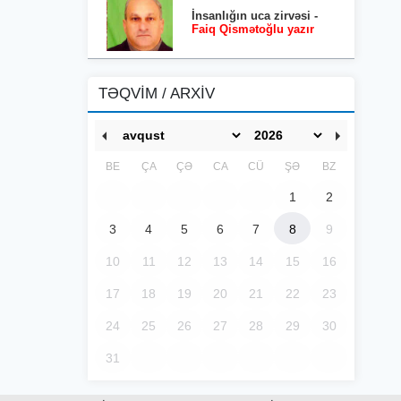
İnsanlığın uca zirvəsi -
Faiq Qismətoğlu yazır
TƏQVİM / ARXİV
BE
ÇA
ÇƏ
CA
CÜ
ŞƏ
BZ
1
2
3
4
5
6
7
8
9
10
11
12
13
14
15
16
17
18
19
20
21
22
23
24
25
26
27
28
29
30
31