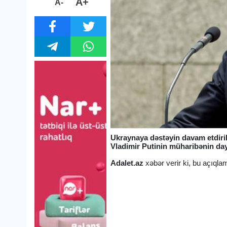
A+
A-
Ukraynaya dəstəyin davam etdiri
Vladimir Putinin müharibənin day
Adalet.az
xəbər verir ki, bu açıqla