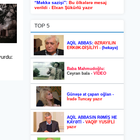
“Məkkə sazişi”:
Bu ölkələrə mesaj
verildi - Elxan Şükürlü yazır
TOP 5
AQİL ABBAS:
ƏZRAYILIN
ERKƏK-DİŞİLİYİ -
(hekayə)
vurdu:
Baba Mahmudoğlu:
Ceyran bala -
VİDEO
Günəşə at çapan oğlan -
İradə Tuncay yazır
AQİL ABBASIN RƏMİŞ HE
KAYƏTİ -
VAQİF YUSİFLİ
yazır