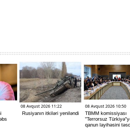
08 Avqust 2026 11:22
08 Avqust 2026 10:50
i
Rusiyanın itkiləri yeniləndi
TBMM komissiyası
həbs
"Terrorsuz Türkiyə"y
qanun layihəsini təsd