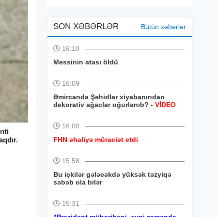
SON XƏBƏRLƏR
Bütün xəbərlər
16:10
Messinin atası öldü
16:09
Əmircanda Şəhidlər xiyabanından
dekorativ ağaclar oğurlanıb? -
VİDEO
16:00
nti
aqdır.
FHN əhaliyə müraciət etdi
15:58
Bu içkilər gələcəkdə yüksək təzyiqə
səbəb ola bilər
15:31