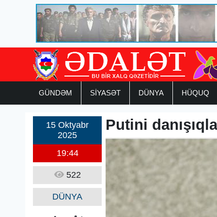
GÜNDƏM
SİYASƏT
DÜNYA
HÜQUQ
Putini danışıqla
15 Oktyabr
2025
19:44
522
DÜNYA