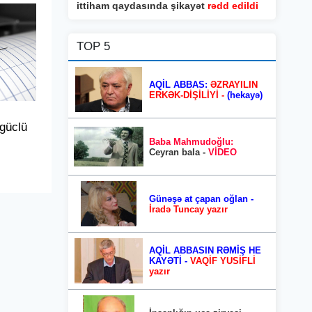
ittiham qaydasında şikayət
rədd edildi
TOP 5
AQİL ABBAS:
ƏZRAYILIN
ERKƏK-DİŞİLİYİ -
(hekayə)
güclü
Baba Mahmudoğlu:
Ceyran bala -
VİDEO
Günəşə at çapan oğlan -
İradə Tuncay yazır
AQİL ABBASIN RƏMİŞ HE
KAYƏTİ -
VAQİF YUSİFLİ
yazır