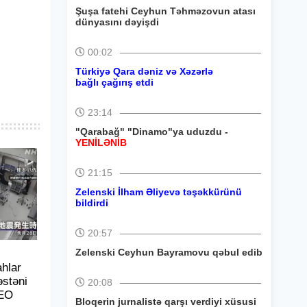
Şuşa fatehi Ceyhun Təhməzovun atası
dünyasını dəyişdi
00:02
Türkiyə Qara dəniz və Xəzərlə
bağlı çağırış etdi
23:14
"Qarabağ" "Dinamo"ya uduzdu -
YENİLƏNİB
21:15
Zelenski İlham Əliyevə təşəkkürünü
bildirdi
20:57
Zelenski Ceyhun Bayramovu qəbul edib
hlar
əstəni
20:08
DEO
Bloqerin jurnalistə qarşı verdiyi xüsusi