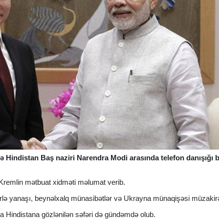
lə Hindistan Baş naziri Narendra Modi arasında telefon danışığı 
ə Kremlin mətbuat xidməti məlumat verib.
ələrlə yanaşı, beynəlxalq münasibətlər və Ukrayna münaqişəsi müzakirə
a Hindistana gözlənilən səfəri də gündəmdə olub.