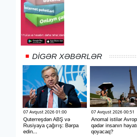
DIGƏR XƏBƏRLƏR
07 Avqust 2026 01:00
07 Avqust 2026 00:51
Quterreşdən ABŞ və
Anomal istilər Avro
Rusiyaya çağırış: Bərpa
qədər insanın həyat
edin...
qoyacaq?