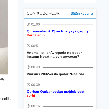
SON XƏBƏRLƏR
Bütün xəbərlər
01:00
Quterreşdən ABŞ və Rusiyaya çağırış:
Bərpa edin...
00:51
Anomal istilər Avropada nə qədər
insanın həyatına son qoyacaq?
00:43
Vinisius 2032-ci ilə qədər “Real”da
baş
00:39
Qurban Qurbanovdan məğlubiyyət
şərhi
 edilib.
00:16