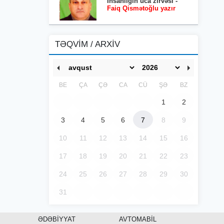
İnsanlığın uca zirvəsi -
Faiq Qismətoğlu yazır
TƏQVİM / ARXİV
BE
ÇA
ÇƏ
CA
CÜ
ŞƏ
BZ
1
2
3
4
5
6
7
8
9
10
11
12
13
14
15
16
17
18
19
20
21
22
23
24
25
26
27
28
29
30
31
ƏDƏBİYYAT
AVTOMABİL