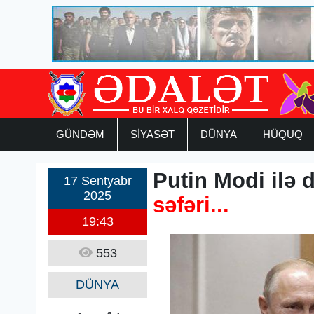
GÜNDƏM
SİYASƏT
DÜNYA
HÜQUQ
Putin Modi ilə 
17 Sentyabr
2025
səfəri...
19:43
553
DÜNYA