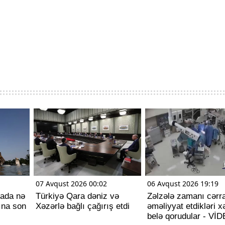
07 Avqust 2026 00:02
06 Avqust 2026 19:19
pada nə
Türkiyə Qara dəniz və
Zəlzələ zamanı cərra
ına son
Xəzərlə bağlı çağırış etdi
əməliyyat etdikləri x
belə qorudular - Vİ