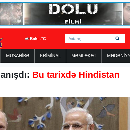
Bakı -°C
MÜSAHİBƏ
KRİMİNAL
MƏMLƏKƏT
MƏDƏNİY
danışdı:
Bu tarixdə Hindistan