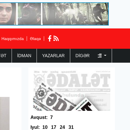
Haqqımızda
Əlaqə
YƏT
İDMAN
YAZARLAR
DIGƏR
Avqust:
7
Iyul:
10
17
24
31