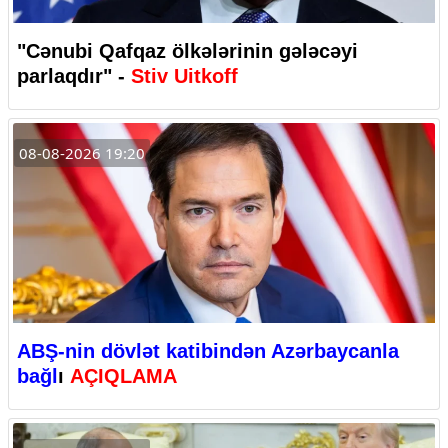
"Cənubi Qafqaz ölkələrinin gələcəyi
parlaqdır" -
Stiv Uitkoff
08-08-2026 19:20
ABŞ-nin dövlət katibindən Azərbaycanla
bağl
ı
AÇIQLAMA