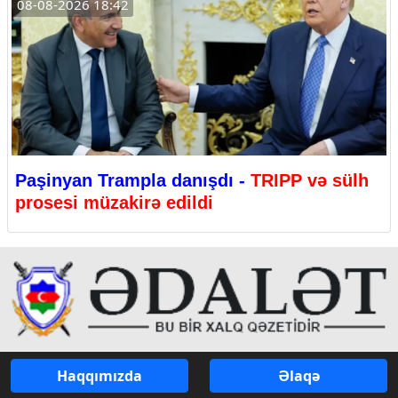
08-08-2026 18:42
Paşinyan Trampla danışdı -
TRIPP və sülh
prosesi müzakirə edildi
Haqqımızda
Əlaqə