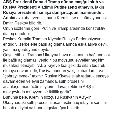
ABŞ Prezidenti Donald Tramp dünən məşğul olub və
Rusiya Prezidenti Vladimir Putinə zəng etməyib, lakin
Rusiya prezidenti həmişə danışmaqdan məmnundur.
Adalet.az
xəbər verir ki, bunu Kremlin rəsmi nümayəndəsi
Dmitri Peskov bildirib.
Onun sözlərinə görə, Putin və Tramp arasında konstruktiv
dialoq qurulub.
Peskov Kremlin Trampın Kiyevin Rusiya Federasiyasına
endirdiyi zərbələrlə bağlı açıqlamalarında eskalasiya deyil,
yanılma gördüyünü deyib.
Qeyd edib ki, Trampın Ukrayna hava məkanının bağlanması
ilə bağlı açıqlaması yenidir, bu mövzunu əvvəllər heç kim
müzakirə etməyib: "ABŞ Kiyevə fəal şəkildə silah tədarük
etməyə davam edir, Rusiya bundan yaxşı xəbərdardır və
"çəhrayı eynək" taxmır. Rusiya Kiyevə silah tədarük etməyə
davam edən və eyni zamanda, sülh prosesini
asanlaşdırmaq üçün səylərini davam etdirən ABŞ-ın
mövqeyində müəyyən bir ikililik görür".
Bununla belə, Kremlin sözçüsü Rusiyanın ABŞ-ın
Ukraynadakı sülh prosesini asanlaşdırmaq istəyini səmimi
hesab etdiyini və bunu alqışladığını bildirib.