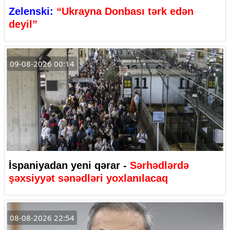
Zelenski:
“Ukrayna Donbası tərk edən
deyil”
09-08-2026 00:14
İspaniyadan yeni qərar -
Sərhədlərdə
şəxsiyyət sənədləri yoxlanılacaq
08-08-2026 22:54