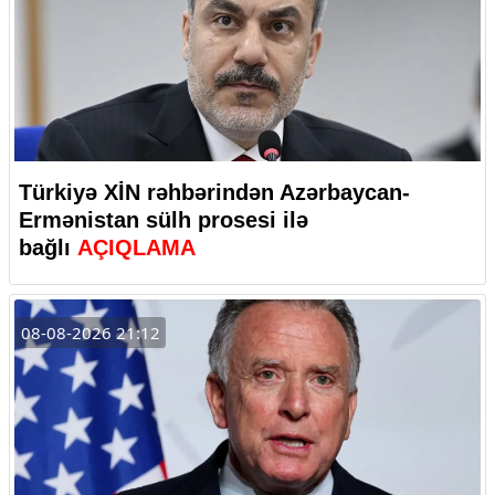
Türkiyə XİN rəhbərindən Azərbaycan-
Ermənistan sülh prosesi ilə
bağlı
AÇIQLAMA
08-08-2026 21:12