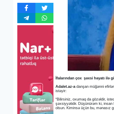
İfalarından çox şəxsi həyatı il
Adalet.az-a
danşan müğənni efirlər
istəyir:
“Bilirsiniz, oxumaq da gözəldir, is
şəxsiyyətidir. Düşünürəm ki, insan 
olsun. Kiminsə üçün bu, mənasız g