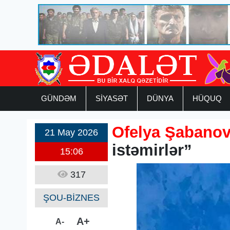
GÜNDƏM
SİYASƏT
DÜNYA
HÜQUQ
Ofelya Şabano
21 May 2026
istəmirlər”
15:06
317
ŞOU-BİZNES
A+
A-