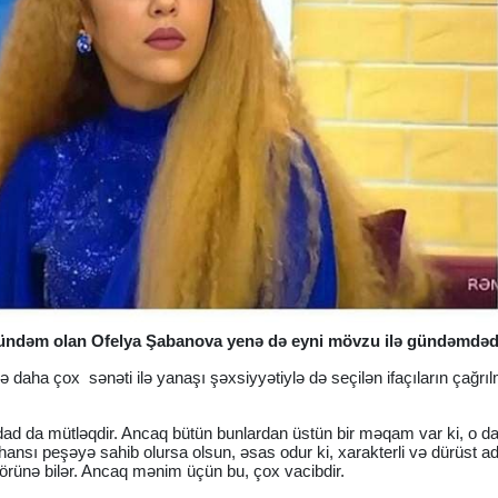
ə gündəm olan Ofelya Şabanova yenə də eyni mövzu ilə gündəmdədi
ə daha çox sənəti ilə yanaşı şəxsiyyətiylə də seçilən ifaçıların çağrı
tedad da mütləqdir. Ancaq bütün bunlardan üstün bir məqam var ki, o d
hansı peşəyə sahib olursa olsun, əsas odur ki, xarakterli və dürüst 
örünə bilər. Ancaq mənim üçün bu, çox vacibdir.