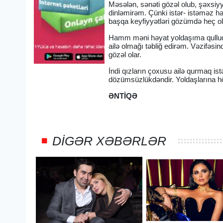
Məsələn, sənəti gözəl olub, şəxsi
dinləmirəm. Çünki istər- istəməz 
başqa keyfiyyətləri gözümdə heç ol
Hamm məni həyat yoldaşıma qulluq 
ailə olmağı təbliğ edirəm. Vəzifəsi
gözəl olar.
İndi qızların çoxusu ailə qurmaq ist
dözümsüzlükdəndir. Yoldaşlarına hö
ƏNTİQƏ
DIGƏR XƏBƏRLƏR