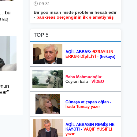
09:31
“…bu
Bir çox insan mədə problemi hesab edir
-
pankreas xərçənginin ilk əlamətiymiş
tmaq
TOP 5
AQİL ABBAS:
ƏZRAYILIN
ERKƏK-DİŞİLİYİ -
(hekayə)
Baba Mahmudoğlu:
Ceyran bala -
VİDEO
Onun
 var”
Günəşə at çapan oğlan -
İradə Tuncay yazır
AQİL ABBASIN RƏMİŞ HE
KAYƏTİ -
VAQİF YUSİFLİ
yazır