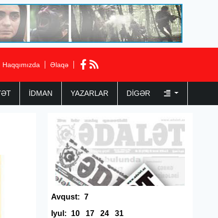
Haqqımızda
Əlaqə
YƏT
İDMAN
YAZARLAR
DIGƏR
Avqust:
7
Iyul:
10
17
24
31