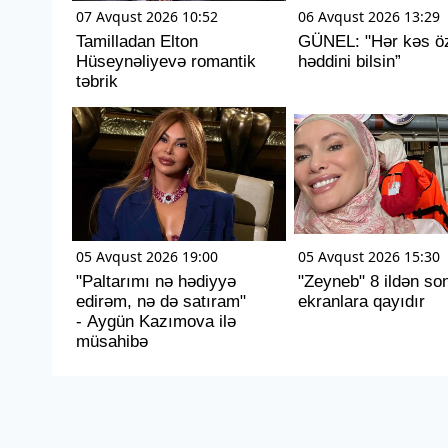
07 Avqust 2026 10:52
06 Avqust 2026 13:29
Tamilladan Elton
GÜNEL: "Hər kəs ö
Hüseynəliyevə romantik
həddini bilsin”
təbrik
05 Avqust 2026 19:00
05 Avqust 2026 15:30
"Paltarımı nə hədiyyə
"Zeyneb" 8 ildən so
edirəm, nə də satıram"
ekranlara qayıdır
- Aygün Kazımova ilə
müsahibə