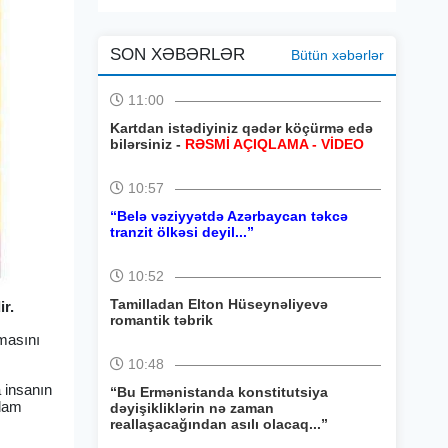
SON XƏBƏRLƏR
Bütün xəbərlər
11:00
Kartdan istədiyiniz qədər köçürmə edə
bilərsiniz -
RƏSMİ AÇIQLAMA - VİDEO
10:57
“Belə vəziyyətdə Azərbaycan təkcə
tranzit ölkəsi deyil...”
10:52
Tamilladan Elton Hüseynəliyevə
r.
romantik təbrik
lmasını
10:48
a insanın
“Bu Ermənistanda konstitutsiya
adam
dəyişikliklərin nə zaman
reallaşacağından asılı olacaq...”