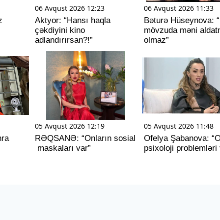
06 Avqust 2026 12:23
06 Avqust 2026 11:33
z
Aktyor: “Hansı haqla
Bəturə Hüseynova: 
çəkdiyini kino
mövzuda məni alda
adlandırırsan?!”
olmaz”
05 Avqust 2026 12:19
05 Avqust 2026 11:48
nra
RƏQSANƏ: “Onların sosial
Ofelya Şabanova: “
maskaları var”
psixoloji problemləri