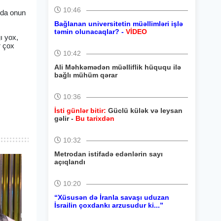
10:46
nda onun
Bağlanan universitetin müəllimləri işlə
təmin olunacaqlar? -
VİDEO
ı yox,
r çox
10:42
Ali Məhkəmədən müəlliflik hüququ ilə
bağlı mühüm qərar
10:36
İsti günlər bitir:
Güclü külək və leysan
gəlir -
Bu tarixdən
10:32
Metrodan istifadə edənlərin sayı
açıqlandı
10:20
“Xüsusən də İranla savaşı uduzan
İsrailin çoxdankı arzusudur ki...”