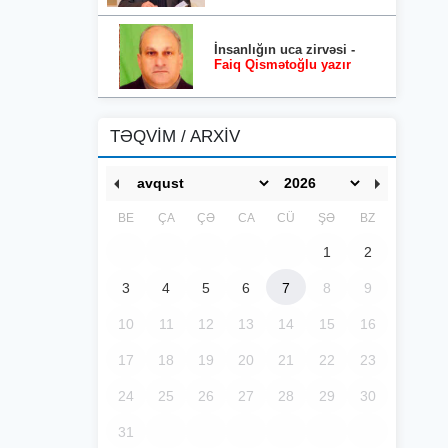
İnsanlığın uca zirvəsi -
Faiq Qismətoğlu yazır
TƏQVİM / ARXİV
BE
ÇA
ÇƏ
CA
CÜ
ŞƏ
BZ
1
2
3
4
5
6
7
8
9
10
11
12
13
14
15
16
17
18
19
20
21
22
23
24
25
26
27
28
29
30
31