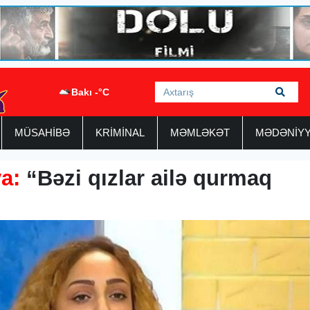
Bakı -°C
MÜSAHİBƏ
KRİMİNAL
MƏMLƏKƏT
MƏDƏNİY
va:
“Bəzi qızlar ailə qurmaq