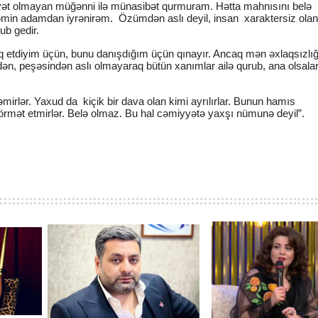
yyət olmayan müğənni ilə münasibət qurmuram. Hətta mahnısını belə
həmin adamdan iyrənirəm. Özümdən aslı deyil, insan xaraktersiz ola
ub gedir.
etdiyim üçün, bunu danışdığım üçün qınayır. Ancaq mən əxlaqsızlığ
ndən, peşəsindən aslı olmayaraq bütün xanımlar ailə qurub, ana olsala
əmirlər. Yaxud da kiçik bir dava olan kimi ayrılırlar. Bunun hamıs
rmət etmirlər. Belə olmaz. Bu hal cəmiyyətə yaxşı nümunə deyil”.