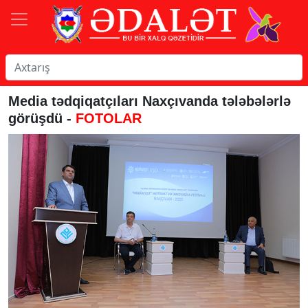
Media tədqiqatçıları Naxçıvanda tələbələrlə
görüşdü -
FOTOLAR