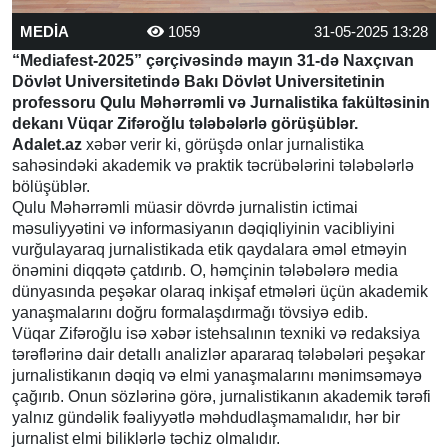
MEDİA
1059
31-05-2025 13:28
“Mediafest-2025” çərçivəsində mayın 31-də Naxçıvan
Dövlət Universitetində Bakı Dövlət Universitetinin
professoru Qulu Məhərrəmli və Jurnalistika fakültəsinin
dekanı Vüqar Zifəroğlu tələbələrlə görüşüblər.
Adalet.az
xəbər verir ki, görüşdə onlar jurnalistika
sahəsindəki akademik və praktik təcrübələrini tələbələrlə
bölüşüblər.
Qulu Məhərrəmli müasir dövrdə jurnalistin ictimai
məsuliyyətini və informasiyanın dəqiqliyinin vacibliyini
vurğulayaraq jurnalistikada etik qaydalara əməl etməyin
önəmini diqqətə çatdırıb. O, həmçinin tələbələrə media
dünyasında peşəkar olaraq inkişaf etmələri üçün akademik
yanaşmalarını doğru formalaşdırmağı tövsiyə edib.
Vüqar Zifəroğlu isə xəbər istehsalının texniki və redaksiya
tərəflərinə dair detallı analizlər apararaq tələbələri peşəkar
jurnalistikanın dəqiq və elmi yanaşmalarını mənimsəməyə
çağırıb. Onun sözlərinə görə, jurnalistikanın akademik tərəfi
yalnız gündəlik fəaliyyətlə məhdudlaşmamalıdır, hər bir
jurnalist elmi biliklərlə təchiz olmalıdır.