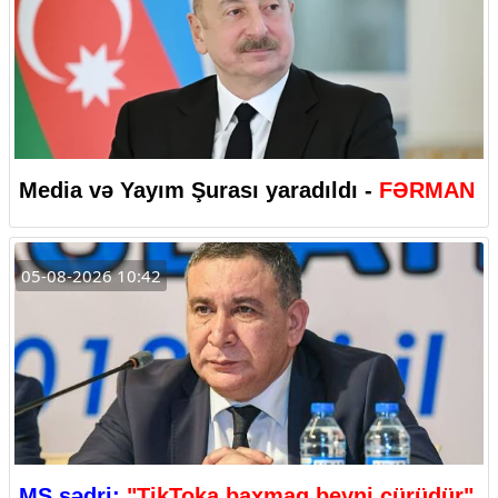
Media və Yayım Şurası yaradıldı -
FƏRMAN
05-08-2026 10:42
MŞ sədri:
"TikToka baxmaq beyni çürüdür"