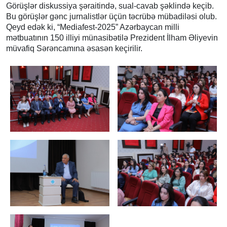
Görüşlər diskussiya şəraitində, sual-cavab şəklində keçib.
Bu görüşlər gənc jurnalistlər üçün təcrübə mübadiləsi olub.
Qeyd edək ki, “Mediafest-2025” Azərbaycan milli
mətbuatının 150 illiyi münasibətilə Prezident İlham Əliyevin
müvafiq Sərəncamına əsasən keçirilir.