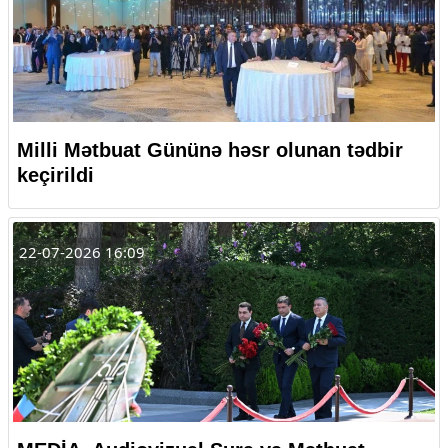
Milli Mətbuat Gününə həsr olunan tədbir
keçirildi
22-07-2026 16:09