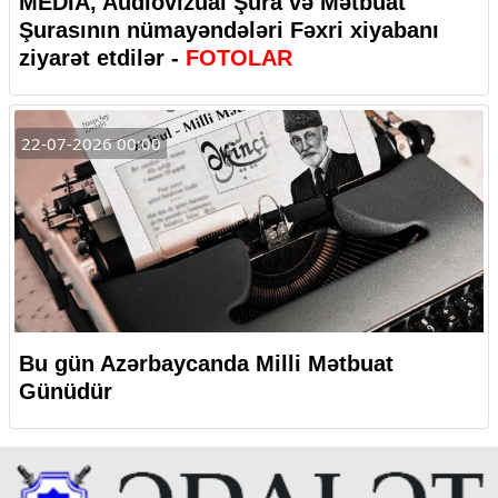
MEDİA, Audiovizual Şura və Mətbuat
Şurasının nümayəndələri Fəxri xiyabanı
ziyarət etdilər -
FOTOLAR
22-07-2026 00:00
Bu gün Azərbaycanda Milli Mətbuat
Günüdür