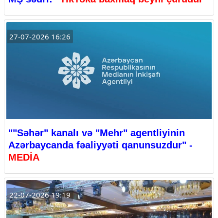
27-07-2026 16:26
""Səhər" kanalı və "Mehr" agentliyinin
Azərbaycanda fəaliyyəti qanunsuzdur" -
MEDİA
22-07-2026 19:19