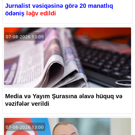
Jurnalist vəsiqəsinə görə 20 manatlıq
ödəniş
ləğv edildi
07-08-2026 13:09
Media və Yayım Şurasına əlavə hüquq və
vəzifələr verildi
07-08-2026 13:00