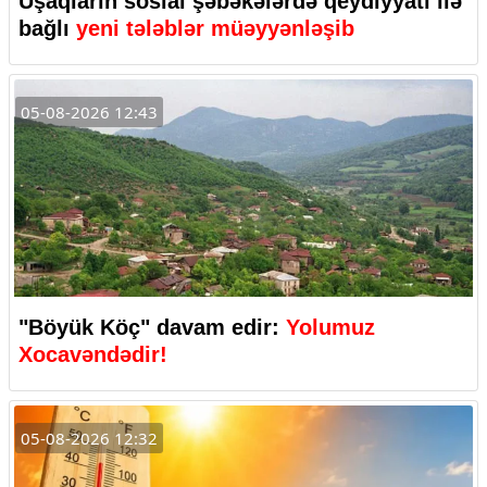
Uşaqların sosial şəbəkələrdə qeydiyyatı ilə
bağlı
yeni tələblər müəyyənləşib
05-08-2026 12:43
"Böyük Köç" davam edir:
Yolumuz
Xocavəndədir!
05-08-2026 12:32