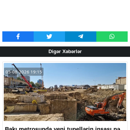
Digər Xəbərlər
05-08-2026 19:15
Bakı metrosunda yeni tunellərin inşası nə