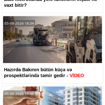
vaxt bitir?
05-08-2026 18:34
Hazırda Bakının bütün küçə və
prospektlərində təmir gedir -
VİDEO
05-08-2026 14:48