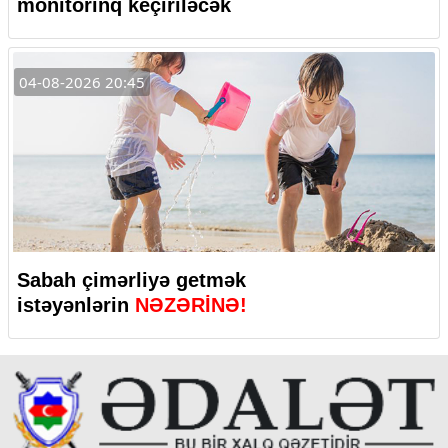
monitorinq keçiriləcək
04-08-2026 20:45
Sabah çimərliyə getmək
istəyənlərin
NƏZƏRİNƏ!