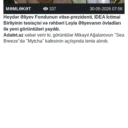
MƏMLƏKƏT
337
30-05-2026 07:58
Heydər Əliyev Fondunun vitse-prezidenti, IDEA İctimai
Birliyinin təsisçisi və rəhbəri Leyla Əliyevanın övladları
ilə yeni görüntüləri yayılıb.
Adalet.az
xəbər verir ki, görüntülər Mikayıl Ağalarovun "Sea
Breeze"də "Mytcha" kafesinin açılışında lentə alınıb.