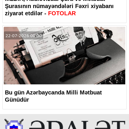
Şurasının nümayəndələri Fəxri xiyabanı
ziyarət etdilər -
FOTOLAR
22-07-2026 00:00
Bu gün Azərbaycanda Milli Mətbuat
Günüdür