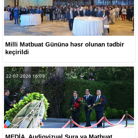
Milli Mətbuat Gününə həsr olunan tədbir
keçirildi
22-07-2026 16:09
MEDİA, Audiovizual Şura və Mətbuat