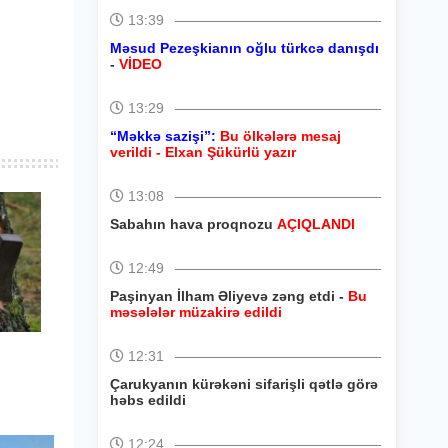
13:39
Məsud Pezeşkianın oğlu türkcə danışdı
-
VİDEO
13:29
“Məkkə sazişi”:
Bu ölkələrə mesaj
verildi - Elxan Şükürlü yazır
13:08
Sabahın hava proqnozu
AÇIQLANDI
12:49
Paşinyan İlham Əliyevə zəng etdi -
Bu
məsələlər müzakirə edildi
12:31
Çarukyanın kürəkəni sifarişli qətlə görə
həbs edildi
12:24