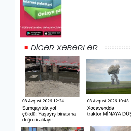
DIGƏR XƏBƏRLƏR
08 Avqust 2026 12:24
08 Avqust 2026 10:48
Sumqayıtda yol
Xocavənddə
çökdü: Yaşayış binasına
traktor MİNAYA D
doğru irəliləyir