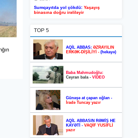
Sumqayıtda yol çökdü:
Yaşayış
binasına doğru irəliləyir
TOP 5
AQİL ABBAS:
ƏZRAYILIN
nğın
ERKƏK-DİŞİLİYİ -
(hekayə)
Baba Mahmudoğlu:
Ceyran bala -
VİDEO
Günəşə at çapan oğlan -
İradə Tuncay yazır
AQİL ABBASIN RƏMİŞ HE
KAYƏTİ -
VAQİF YUSİFLİ
yazır