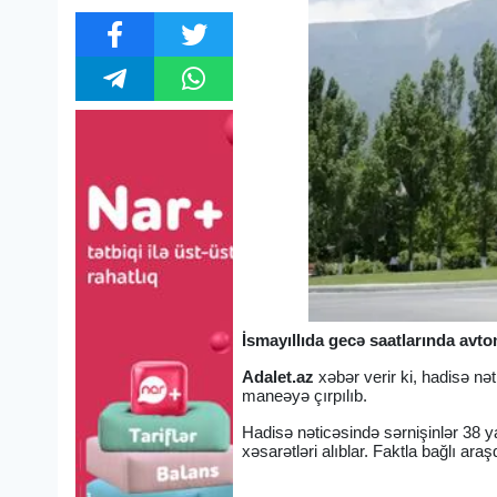
İsmayıllıda gecə saatlarında avto
Adalet.az
xəbər verir ki, hadisə n
maneəyə çırpılıb.
Hadisə nəticəsində sərnişinlər 38 
xəsarətləri alıblar. Faktla bağlı araş