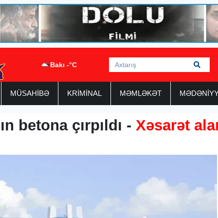
Bakı -°C
MÜSAHİBƏ
KRİMİNAL
MƏMLƏKƏT
MƏDƏNİY
ın betona çırpıldı -
Xəsarət ala