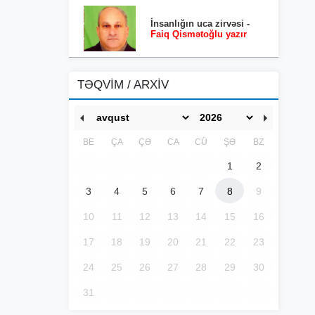
İnsanlığın uca zirvəsi -
Faiq Qismətoğlu yazır
TƏQVİM / ARXİV
BE
ÇA
ÇƏ
CA
CÜ
ŞƏ
BZ
1
2
3
4
5
6
7
8
9
10
11
12
13
14
15
16
17
18
19
20
21
22
23
24
25
26
27
28
29
30
31