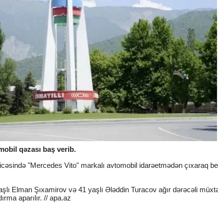
mobil qəzası baş verib.
əticəsində "Mercedes Vito" markalı avtomobil idarəetmədən çıxaraq b
yaşlı Elman Şıxamirov və 41 yaşlı Ələddin Turacov ağır dərəcəli müxtə
dırma aparılır. // apa.az