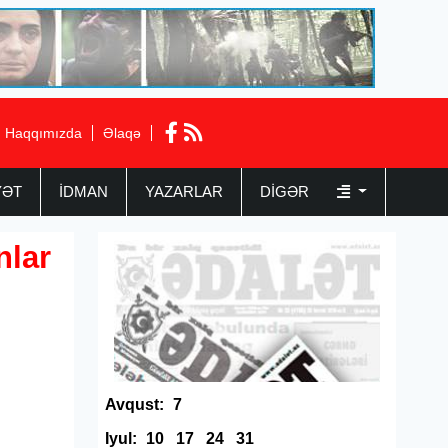
Haqqımızda
Əlaqə
YƏT
İDMAN
YAZARLAR
DIGƏR
nlar
Avqust:
7
Iyul:
10
17
24
31