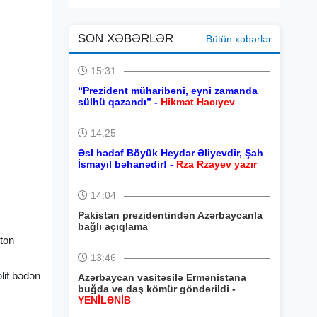
SON XƏBƏRLƏR
Bütün xəbərlər
15:31
“Prezident müharibəni, eyni zamanda
sülhü qazandı” -
Hikmət Hacıyev
14:25
Əsl hədəf Böyük Heydər Əliyevdir, Şah
İsmayıl bəhanədir! -
Rza Rzayev yazır
14:04
Pakistan prezidentindən Azərbaycanla
bağlı açıqlama
eton
13:46
lif bədən
Azərbaycan vasitəsilə Ermənistana
buğda və daş kömür göndərildi -
YENİLƏNİB