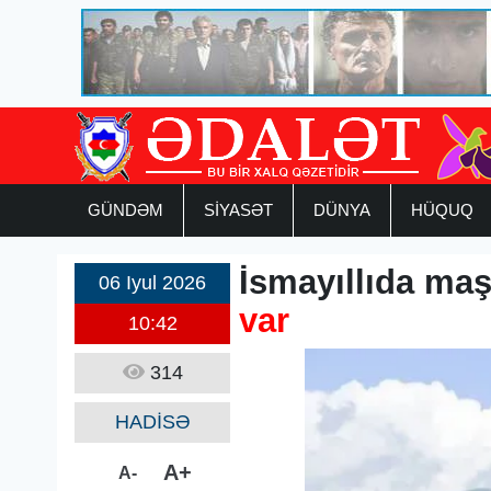
GÜNDƏM
SİYASƏT
DÜNYA
HÜQUQ
İsmayıllıda maş
06 Iyul 2026
var
10:42
314
HADİSƏ
A+
A-