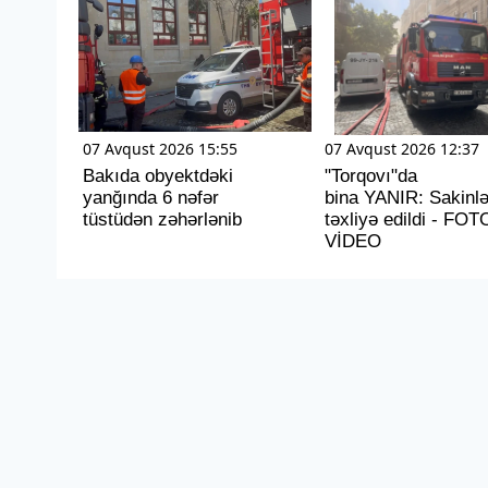
07 Avqust 2026 15:55
07 Avqust 2026 12:37
Bakıda obyektdəki
"Torqovı"da
yanğında 6 nəfər
bina YANIR: Sakinlə
tüstüdən zəhərlənib
təxliyə edildi - FOT
VİDEO