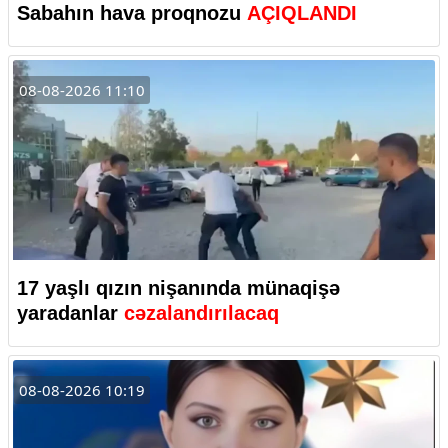
Sabahın hava proqnozu
AÇIQLANDI
08-08-2026 11:10
17 yaşlı qızın nişanında münaqişə
yaradanlar
cəzalandırılacaq
08-08-2026 10:19