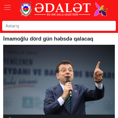
İmamoğlu dörd gün həbsdə qalacaq