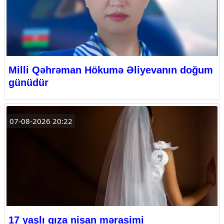
Milli Qəhrəman Hökumə Əliyevanın doğum
günüdür
07-08-2026 20:22
17 yaşlı qıza nişan mərasimi