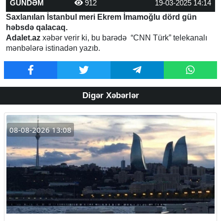
GÜNDƏM
912
19-03-2025 14:14
Saxlanılan İstanbul meri Ekrem İmamoğlu dörd gün
həbsdə qalacaq.
Adalet.az
xəbər verir ki, bu barədə “CNN Türk” telekanalı
mənbələrə istinadən yazıb.
Digər Xəbərlər
08-08-2026 13:08