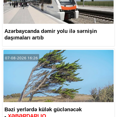
Azərbaycanda dəmir yolu ilə sərnişin
daşımaları artıb
07-08-2026 16:26
Bəzi yerlərdə külək güclənəcək
-
XƏBƏRDARLIQ