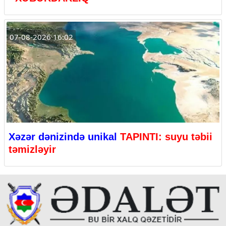
07-08-2026 16:02
Xəzər dənizində unikal
TAPINTI: suyu təbii
təmizləyir