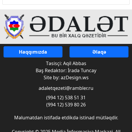
Haqqımızda
Əlaqə
Təsisçi: Aqil Abbas
Baş Redaktor: İradə Tuncay
Site by: azDesign.ws
adaletqezeti@rambler.ru
(994 12) 538 51 31
(994 12) 539 80 26
Məlumatdan istifadə etdikdə istinad mütləqdir.
Copyright © 2025 Media İnformasiya Mərkəzi. All