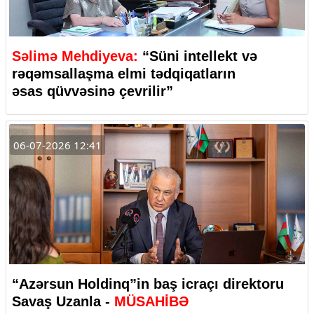
Səlimə Mehdiyeva:
“Süni intellekt və
rəqəmsallaşma elmi tədqiqatların
əsas qüvvəsinə çevrilir”
06-07-2026 12:41
“Azərsun Holdinq”in baş icraçı direktoru
Savaş Uzanla -
MÜSAHİBƏ