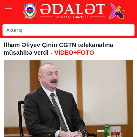
İlham Əliyev Çinin CGTN telekanalına
müsahibə verdi -
VİDEO+FOTO