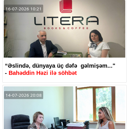
16-07-2026 10:21
“Əslində, dünyaya üç dəfə gəlmişəm..."
-
Bahəddin Həzi ilə söhbət
14-07-2026 20:08