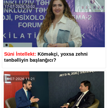
17-07-2026 10:02
Süni İntellekt:
Köməkçi, yoxsa zehni
tənbəlliyin başlanğıcı?
16-07-2026 11:21