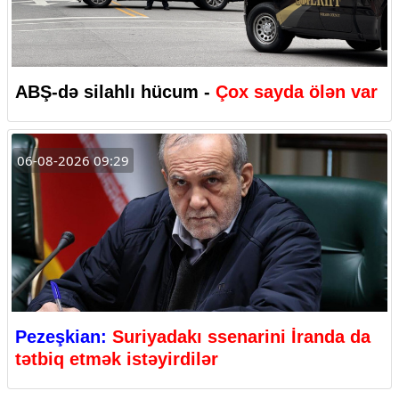
ABŞ-də silahlı hücum -
Çox sayda ölən var
06-08-2026 09:29
Pezeşkian:
Suriyadakı ssenarini İranda da
tətbiq etmək istəyirdilər