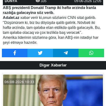
DÜNYA
335
09-06-2026 12:05
ABŞ prezidenti Donald Tramp iki həftə ərzində İranla
razılığa gələcəyinə söz verib.
Adalet.az
xəbər verir ki,onun sözlərini CNN sitat gətirib.
"Düşünürəm ki, biz bu döyüşdə qalib gəlirik. Növbəti iki
həftə ərzində, tam qələbə elan etdikdə qalib gələcəyik. Bu,
tam qələbə olacaq və çox tezliklə baş verəcək".
Amerika liderinin sözlərinə görə, İran ABŞ-nin istədiyi hər
şeyi etməyə hazırdır.
Digər Xəbərlər
06-08-2026 10:33