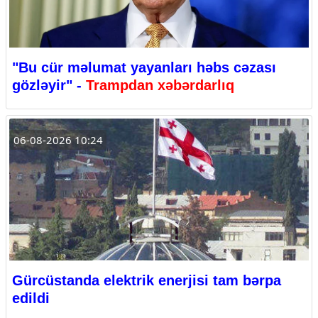
"Bu cür məlumat yayanları həbs cəzası
gözləyir" -
Trampdan xəbərdarlıq
06-08-2026 10:24
Gürcüstanda elektrik enerjisi tam bərpa
edildi