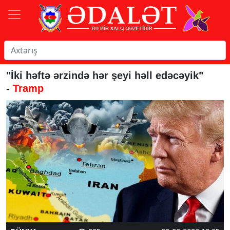
"İki həftə ərzində hər şeyi həll edəcəyik"
-
Tramp