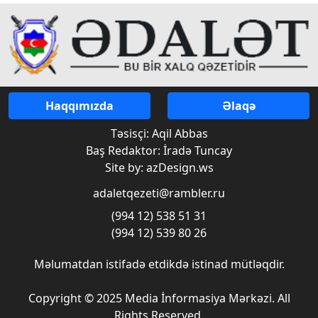
Haqqımızda
Əlaqə
Təsisçi: Aqil Abbas
Baş Redaktor: İradə Tuncay
Site by: azDesign.ws
adaletqezeti@rambler.ru
(994 12) 538 51 31
(994 12) 539 80 26
Məlumatdan istifadə etdikdə istinad mütləqdir.
Copyright © 2025 Media İnformasiya Mərkəzi. All
Rights Reserved.