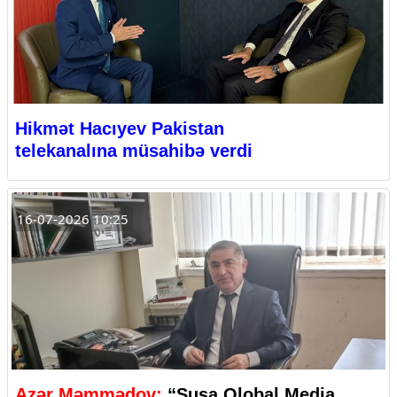
Hikmət Hacıyev Pakistan
telekanalına müsahibə verdi
16-07-2026 10:25
Azər Məmmədov:
“Şuşa Qlobal Media