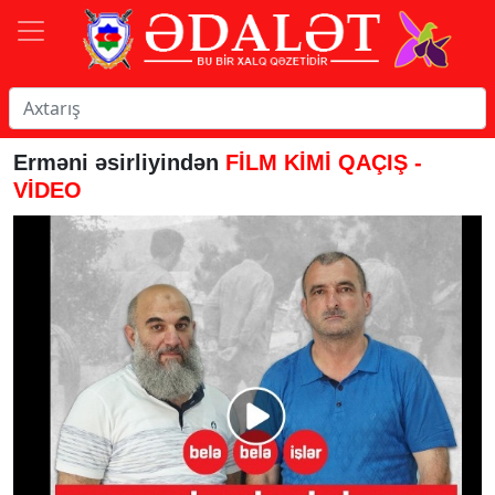
Erməni əsirliyindən
FİLM KİMİ QAÇIŞ -
VİDEO