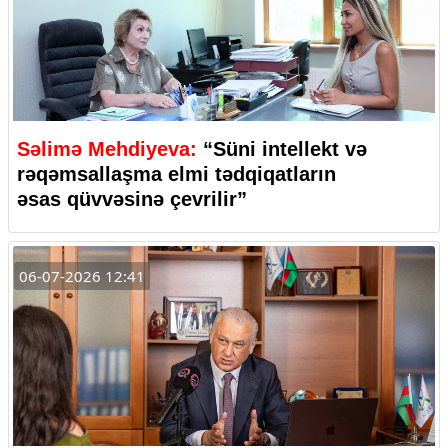
Səlimə Mehdiyeva:
“Süni intellekt və
rəqəmsallaşma elmi tədqiqatların
əsas qüvvəsinə çevrilir”
06-07-2026 12:41