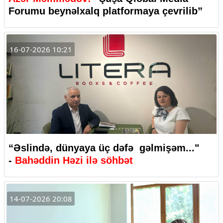
Forumu beynəlxalq platformaya çevrilib”
16-07-2026 10:21
“Əslində, dünyaya üç dəfə gəlmişəm..."
-
Bahəddin Həzi ilə söhbət
14-07-2026 20:08