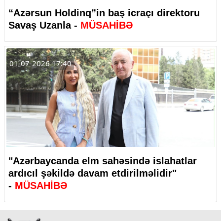
“Azərsun Holdinq”in baş icraçı direktoru
Savaş Uzanla -
MÜSAHİBƏ
01-07-2026 17:40
"Azərbaycanda elm sahəsində islahatlar
ardıcıl şəkildə davam etdirilməlidir"
-
MÜSAHİBƏ