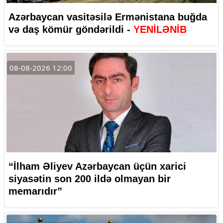
Azərbaycan vasitəsilə Ermənistana buğda
və daş kömür göndərildi -
YENİLƏNİB
08-08-2026 12:00
“İlham Əliyev Azərbaycan üçün xarici
siyasətin son 200 ildə olmayan bir
memarıdır”