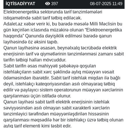
İQTİSADİYYAT
397
08-07-2025 11:49
Elektroenergetika sektorunda tarif tənzimləmələri
istiqamətində sabit tarif tətbiq ediləcək.
Adalet.az xəbər verir ki, bu barədə məsələ Milli Məclisin bu
gün keçirilən iclasında müzakirə olunan “Elektroenergetika
haqqında” Qanunda dəyişiklik edilməsi barədə qanun
layihəsində öz əksini tapıb.
Qanun layihəsinə əsasən, beynəlxalq təcrübədə elektrik
enerjisinin tarif və qiymətlərinin tənzimlənməsi zamanı sabit
tarifin tətbiqi halları mövcuddur.
Sabit tarifin əsas mahiyyəti şəbəkəyə qoşulan
istehlakçıların sabit xərc şəklində aylıq müəyyən vəsait
ödəməsindən ibarətdir. Sabit tarif istehlak miqdarı ilə bağlı
deyil, istehlakçı kateqoriyasından asılı olmayaraq tətbiq
edilir və paylayıcı sistem operatorunun müəyyən xərclərinin
qarşılanması üçün istifadə olunur.
Qanun layihəsi sabit tarifi elektrik enerjisinin istehlak
səviyyəsindən asılı olmayan sabit xarakterli xərclərin
tənzimləyici tərəfindən müəyyənləşdirilən hissəsinin
qarşılanması məqsədilə hər bir istehlakçı üzrə tətbiq olunan
aylıq tarif elementi kimi təsbit edir.