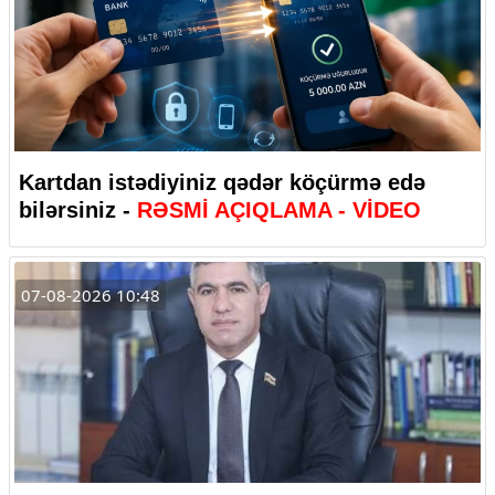
Kartdan istədiyiniz qədər köçürmə edə
bilərsiniz -
RƏSMİ AÇIQLAMA - VİDEO
07-08-2026 10:48