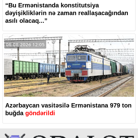
“Bu Ermənistanda konstitutsiya
dəyişikliklərin nə zaman reallaşacağından
asılı olacaq...”
06-08-2026 12:05
Azərbaycan vasitəsilə Ermənistana 979 ton
buğda
göndərildi