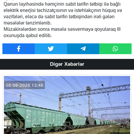
Qanun layihəsində həmçinin sabit tarifin tətbiqi ilə bağlı
elektrik enerjisi təchizatçısının və istehlakçının hüquq və
vəzifələri, eləcə də sabit tarifin tətbiqindən irəli gələn
məsələlər tənzimlənib.
Müzakirələrdən sonra məsələ səsverməyə qoyularaq III
oxunuşda qəbul edilib.
Digər Xəbərlər
08-08-2026 13:46