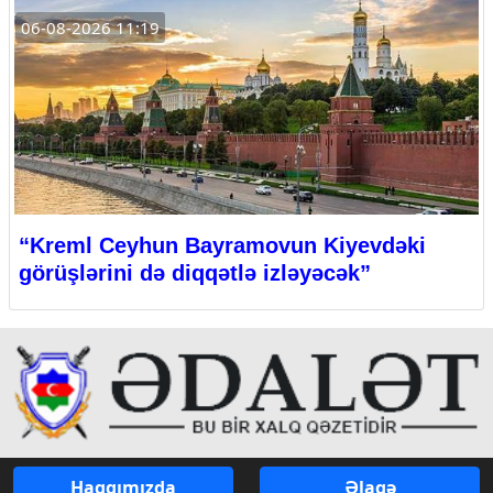
06-08-2026 11:19
“Kreml Ceyhun Bayramovun Kiyevdəki
görüşlərini də diqqətlə izləyəcək”
Haqqımızda
Əlaqə