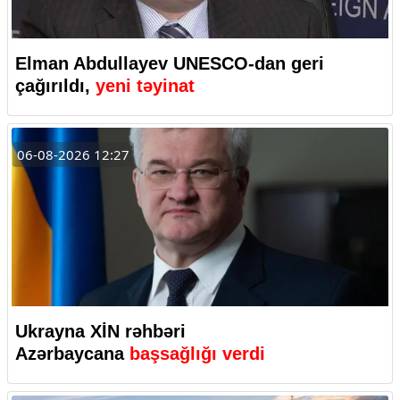
Elman Abdullayev UNESCO-dan geri
çağırıldı,
yeni təyinat
06-08-2026 12:27
Ukrayna XİN rəhbəri
Azərbaycana
başsağlığı verdi