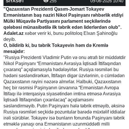
SİYASƏT
255
09-06-2026 10:40
"Qazaxıstan Prezidenti Qasım-Jomart Tokayev
Ermənistanın baş naziri Nikol Paşinyanı rəhbərlik etdiyi
Mülki Müqavilə Partiyasını parlament seçkilərində
qələbəsi münasibətilə ilk təbrik edən liderlərdən olub".
Adalet.az
xəbər verir ki, bunu politoloq Elxan Şahinoğlu
deyib.
O, bildirib ki, bu təbrik Tokayevin həm də Kremlə
mesajıdır:
"Rusiya Prezidenti Vladimir Putin və onu ətrafı bir müddətdir
Nikol Paşinyanı “Ermənistanı Avrasiya İqtisadi İttifaqından
çıxararıq” açıqlamasıyla hədələyirlər. Rusiya rəsmiləri bu
hədəni səsləndirərkən, İttifaqın digər üzvlərinin, o cümlədən
Qazaxıstanın rəyini nəzərə almırlar. Halbuki, Qazaxıstanın
heç bir rəsmisi Paşinyanın ünvanına “Ermənistan Avropa
İttifaqı ilə interqasiya siyasətindən imtina etməsə Avrasiya
İqtisadi İttifaqından çıxarılacaq” açıqlamasını
səsləndirməyib. Putin Paşinyanı hələ təbrik etməyib, əksinə
Rusiya rəsmiləri seçkidə pozuntular barədə müxtəlif iddialar
irəli sürüblər. Tokayev isə bunların fonunda Paşinyanı təbrik
etməklə yanaşı ona Ermənistanın uzunmüddətli milli