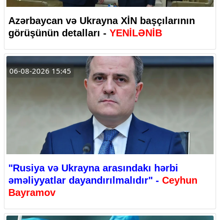
Azərbaycan və Ukrayna XİN başçılarının
görüşünün detalları -
YENİLƏNİB
06-08-2026 15:45
"Rusiya və Ukrayna arasındakı hərbi
əməliyyatlar dayandırılmalıdır" -
Ceyhun
Bayramov