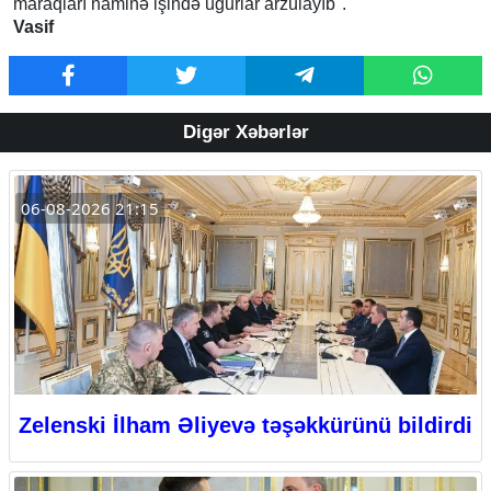
maraqları naminə işində uğurlar arzulayıb".
Vasif
Digər Xəbərlər
06-08-2026 21:15
Zelenski İlham Əliyevə təşəkkürünü bildirdi