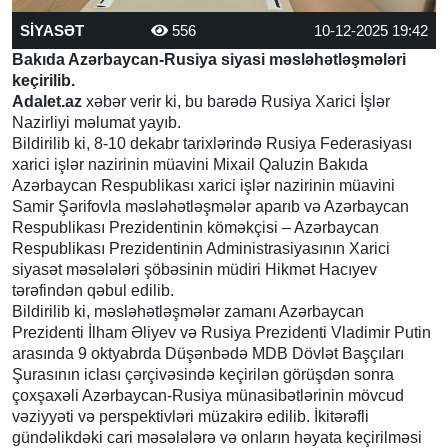
SİYASƏT
556
10-12-2025 19:42
Bakıda Azərbaycan-Rusiya siyasi məsləhətləşmələri
keçirilib.
Adalet.az
xəbər verir ki, bu barədə Rusiya Xarici İşlər
Nazirliyi məlumat yayıb.
Bildirilib ki, 8-10 dekabr tarixlərində Rusiya Federasiyası
xarici işlər nazirinin müavini Mixail Qaluzin Bakıda
Azərbaycan Respublikası xarici işlər nazirinin müavini
Samir Şərifovla məsləhətləşmələr aparıb və Azərbaycan
Respublikası Prezidentinin köməkçisi – Azərbaycan
Respublikası Prezidentinin Administrasiyasının Xarici
siyasət məsələləri şöbəsinin müdiri Hikmət Hacıyev
tərəfindən qəbul edilib.
Bildirilib ki, məsləhətləşmələr zamanı Azərbaycan
Prezidenti İlham Əliyev və Rusiya Prezidenti Vladimir Putin
arasında 9 oktyabrda Düşənbədə MDB Dövlət Başçıları
Şurasının iclası çərçivəsində keçirilən görüşdən sonra
çoxşaxəli Azərbaycan-Rusiya münasibətlərinin mövcud
vəziyyəti və perspektivləri müzakirə edilib. İkitərəfli
gündəlikdəki cari məsələlərə və onların həyata keçirilməsi