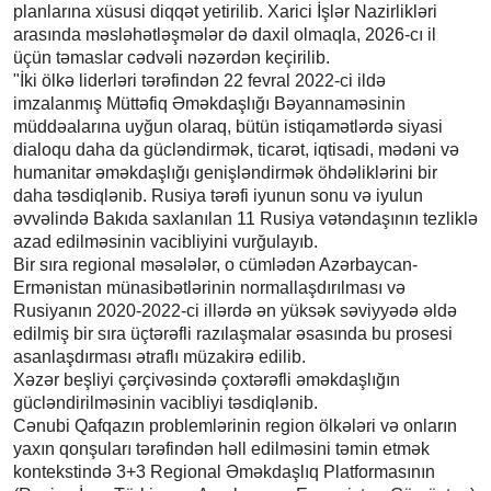
planlarına xüsusi diqqət yetirilib. Xarici İşlər Nazirlikləri
arasında məsləhətləşmələr də daxil olmaqla, 2026-cı il
üçün təmaslar cədvəli nəzərdən keçirilib.
"İki ölkə liderləri tərəfindən 22 fevral 2022-ci ildə
imzalanmış Müttəfiq Əməkdaşlığı Bəyannaməsinin
müddəalarına uyğun olaraq, bütün istiqamətlərdə siyasi
dialoqu daha da gücləndirmək, ticarət, iqtisadi, mədəni və
humanitar əməkdaşlığı genişləndirmək öhdəliklərini bir
daha təsdiqlənib. Rusiya tərəfi iyunun sonu və iyulun
əvvəlində Bakıda saxlanılan 11 Rusiya vətəndaşının tezliklə
azad edilməsinin vacibliyini vurğulayıb.
Bir sıra regional məsələlər, o cümlədən Azərbaycan-
Ermənistan münasibətlərinin normallaşdırılması və
Rusiyanın 2020-2022-ci illərdə ən yüksək səviyyədə əldə
edilmiş bir sıra üçtərəfli razılaşmalar əsasında bu prosesi
asanlaşdırması ətraflı müzakirə edilib.
Xəzər beşliyi çərçivəsində çoxtərəfli əməkdaşlığın
gücləndirilməsinin vacibliyi təsdiqlənib.
Cənubi Qafqazın problemlərinin region ölkələri və onların
yaxın qonşuları tərəfindən həll edilməsini təmin etmək
kontekstində 3+3 Regional Əməkdaşlıq Platformasının