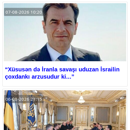
07-08-2026 10:20
“Xüsusən də İranla savaşı uduzan İsrailin
çoxdankı arzusudur ki...”
06-08-2026 21:15