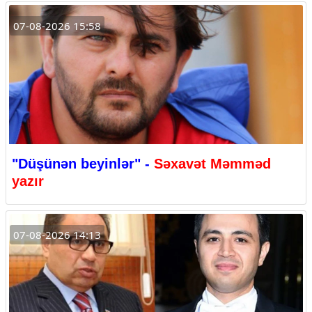
07-08-2026 15:58
"Düşünən beyinlər" -
Səxavət Məmməd
yazır
07-08-2026 14:13