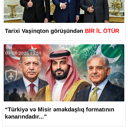
Tarixi Vaşinqton görüşündən
BİR İL ÖTÜR
07-08-2026 19:51
“Türkiyə və Misir əməkdaşlıq formatının
kənarındadır...”