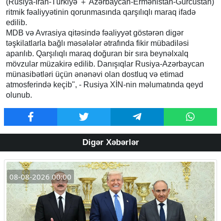
(Rusiya-İran-Türkiyə ＋ Azərbaycan-Ermənistan-Gürcüstan)
ritmik fəaliyyətinin qorunmasında qarşılıqlı maraq ifadə
edilib.
MDB və Avrasiya qitəsində fəaliyyət göstərən digər
təşkilatlarla bağlı məsələlər ətrafında fikir mübadiləsi
aparılıb. Qarşılıqlı maraq doğuran bir sıra beynəlxalq
mövzular müzakirə edilib. Danışıqlar Rusiya-Azərbaycan
münasibətləri üçün ənənəvi olan dostluq və etimad
atmosferində keçib", - Rusiya XİN-nin məlumatında qeyd
olunub.
Digər Xəbərlər
08-08-2026 00:00