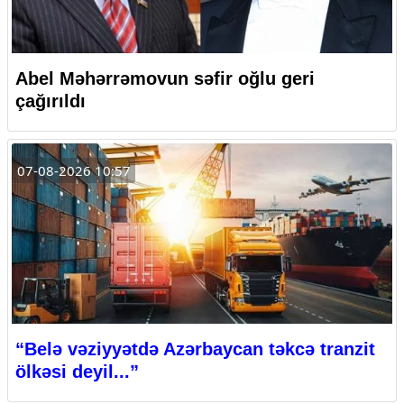
Abel Məhərrəmovun səfir oğlu geri
çağırıldı
07-08-2026 10:57
“Belə vəziyyətdə Azərbaycan təkcə tranzit
ölkəsi deyil...”