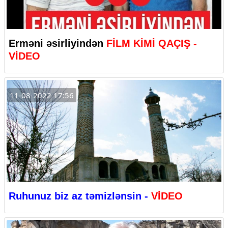
Erməni əsirliyindən
FİLM KİMİ QAÇIŞ -
VİDEO
11-08-2022 17:56
Ruhunuz biz az təmizlənsin -
VİDEO