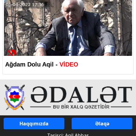
06-04-2022 17:36
Ağdam Dolu Aqil -
VİDEO
Haqqımızda
Əlaqə
Təsisçi: Aqil Abbas