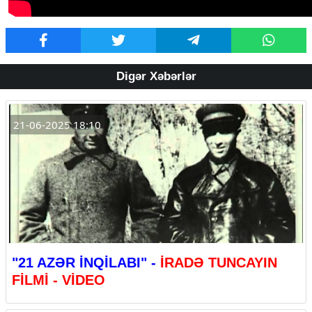
Digər Xəbərlər
21-06-2025 18:10
"21 AZƏR İNQİLABI" -
İRADƏ TUNCAYIN
FİLMİ - VİDEO