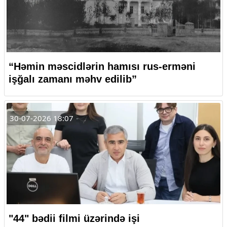
“Həmin məscidlərin hamısı rus-erməni
işğalı zamanı məhv edilib”
30-07-2026 18:07
"44" bədii filmi üzərində işi