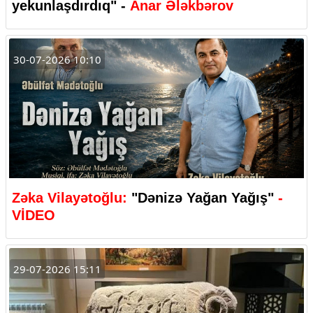
yekunlaşdırdıq" -
Anar Ələkbərov
30-07-2026 10:10
Zəka Vilayətoğlu:
"Dənizə Yağan Yağış"
-
VİDEO
29-07-2026 15:11