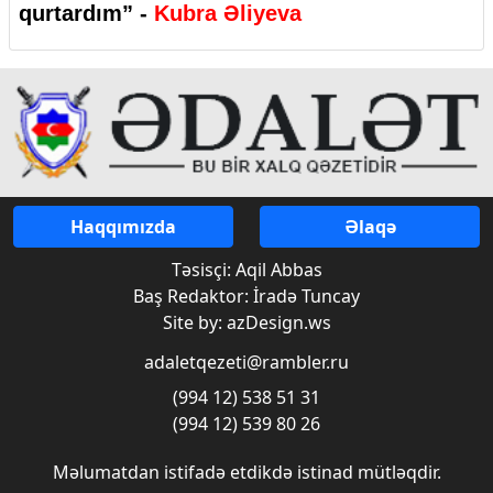
qurtardım” -
Kubra Əliyeva
Haqqımızda
Əlaqə
Təsisçi: Aqil Abbas
Baş Redaktor: İradə Tuncay
Site by: azDesign.ws
adaletqezeti@rambler.ru
(994 12) 538 51 31
(994 12) 539 80 26
Məlumatdan istifadə etdikdə istinad mütləqdir.