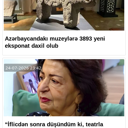
Azərbaycandakı muzeylərə 3893 yeni
eksponat daxil olub
24-07-2026 23:42
“İflicdən sonra düşündüm ki, teatrla