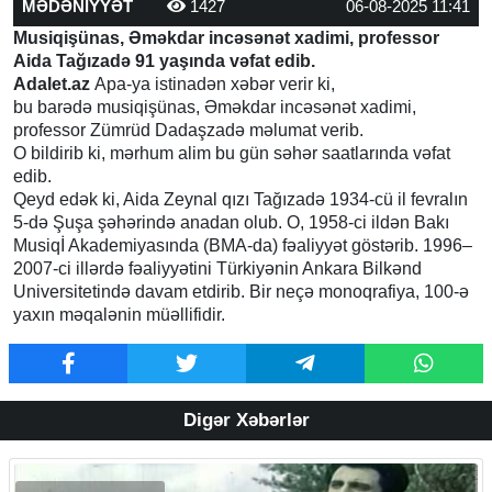
MƏDƏNİYYƏT
1427
06-08-2025 11:41
Musiqişünas, Əməkdar incəsənət xadimi, professor
Aida Tağızadə 91 yaşında vəfat edib.
Adalet.az
Apa-ya istinadən xəbər verir ki,
bu barədə musiqişünas, Əməkdar incəsənət xadimi,
professor Zümrüd Dadaşzadə məlumat verib.
O bildirib ki, mərhum alim bu gün səhər saatlarında vəfat
edib.
Qeyd edək ki, Aida Zeynal qızı Tağızadə 1934-cü il fevralın
5-də Şuşa şəhərində anadan olub. O, 1958-ci ildən Bakı
Musiqİ Akademiyasında (BMA-da) fəaliyyət göstərib. 1996–
2007-ci illərdə fəaliyyətini Türkiyənin Ankara Bilkənd
Universitetində davam etdirib. Bir neçə monoqrafiya, 100-ə
yaxın məqalənin müəllifidir.
Digər Xəbərlər