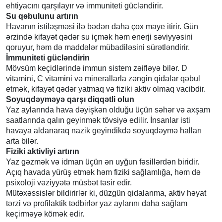
ehtiyacını qarşılayır və immuniteti gücləndirir.
Su qəbulunu artırın
Havanın istiləşməsi ilə bədən daha çox maye itirir. Gün
ərzində kifayət qədər su içmək həm enerji səviyyəsini
qoruyur, həm də maddələr mübadiləsini sürətləndirir.
İmmuniteti gücləndirin
Mövsüm keçidlərində immun sistem zəifləyə bilər. D
vitamini, C vitamini və minerallarla zəngin qidalar qəbul
etmək, kifayət qədər yatmaq və fiziki aktiv olmaq vacibdir.
Soyuqdəyməyə qarşı diqqətli olun
Yaz aylarında hava dəyişkən olduğu üçün səhər və axşam
saatlarında qalın geyinmək tövsiyə edilir. İnsanlar isti
havaya aldanaraq nazik geyindikdə soyuqdəymə halları
arta bilər.
Fiziki aktivliyi artırın
Yaz gəzmək və idman üçün ən uyğun fəsillərdən biridir.
Açıq havada yürüş etmək həm fiziki sağlamlığa, həm də
psixoloji vəziyyətə müsbət təsir edir.
Mütəxəssislər bildirirlər ki, düzgün qidalanma, aktiv həyat
tərzi və profilaktik tədbirlər yaz aylarını daha sağlam
keçirməyə kömək edir.