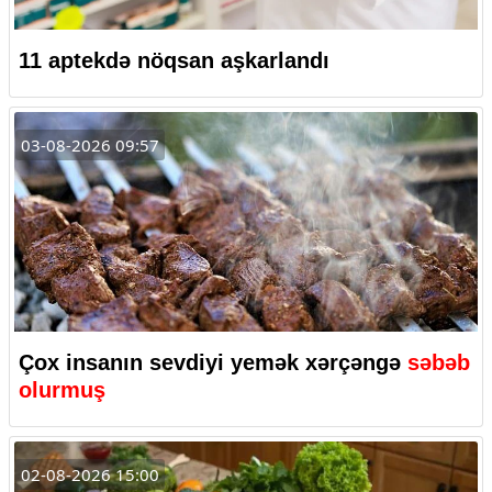
11 aptekdə nöqsan aşkarlandı
03-08-2026 09:57
Çox insanın sevdiyi yemək xərçəngə
səbəb
olurmuş
02-08-2026 15:00