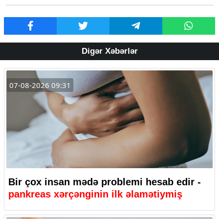
Digər Xəbərlər
07-08-2026 09:31
Bir çox insan mədə problemi hesab edir -
pankreas xərçənginin ilk əlamətiymiş