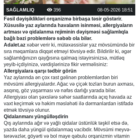
SAĞLAMLIQ
396
08-05-2026 18:51
Fəsil dəyişiklikləri orqanizmə birbaşa təsir göstərir.
Xüsusilə yaz aylarında havaların isinməsi, allergiyaların
artması və qidalanma rejiminin dəyişməsi sağlamlıqla
bağlı bəzi problemlərə səbəb ola bilər.
Adalet.az
xəbər verir ki, mütəxəssislər yaz mövsümündə bir
sıra məqamlara diqqət etməyi tövsiyə edir. Bildirilir ki, əgər
sağlamlığınızın qayğısına qalmaq istəyirsinizsə, mütləq
yeyib-içdiyinizə, vərdişlərinizə fikir verməlisiniz:
Allergiyalara qarşı tədbir görün
Yaz aylarında ən çox rast gəlinən problemlərdən biri
mövsümi allergiyalardır. Ağac və çiçək tozları burun axması,
asqırıq, göz yaşarması və nəfəs darlığı yarada bilər.
Allergiyası olan şəxslərə səhər saatlarında açıq havada az
vaxt keçirmək və həkim məsləhəti ilə dərmanlardan istifadə
etmək tövsiyə olunur.
Qidalanmanı yüngülləşdirin
Qış aylarında ağır və yağlı qidalar üstünlük təşkil etsə də,
yazda daha yüngül qidalanmaq vacibdir. Mövsümi meyvə-
tərəvəzlər, göyərti və bol maye qəbulu orqanizmin vitamin