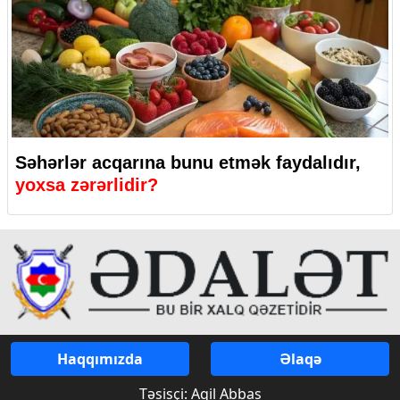
Səhərlər acqarına bunu etmək faydalıdır,
yoxsa zərərlidir?
Haqqımızda
Əlaqə
Təsisçi: Aqil Abbas