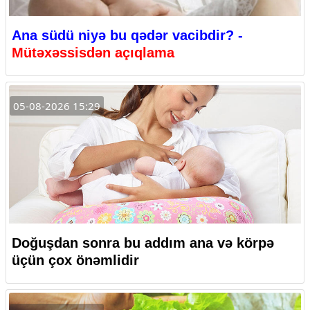
Ana südü niyə bu qədər vacibdir? -
Mütəxəssisdən açıqlama
05-08-2026 15:29
Doğuşdan sonra bu addım ana və körpə
üçün çox önəmlidir