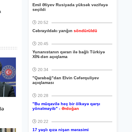
Emil Əliyev Rusiyada yüksək vəzifəyə
seçildi
a
20:52
Cəbrayıldakı yanğın
söndürüldü
20:45
Yunanıstanın qərarı ilə bağlı Türkiyə
XİN-dən açıqlama
20:34
"Qarabağ"dan Elvin Cəfərquliyev
açıqlaması
20:28
"Bu müqavilə heç bir ölkəyə qarşı
lə
yönəlməyib" -
Ərdoğan
20:22
17 yaşlı qıza nişan mərasimi