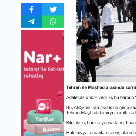
Tehran ilə Məşhəd arasında sərniş
Adalet.az xəbər verir ki, bu barədə
Bu, ABŞ-nin İran ərazisinə gecə saa
Tehran-Məşhəd dəmiryolu xətti zəd
Bildirilir ki, hadisə yerinə təmir bri
Hakimiyyət orqanları sərnişinlərin 