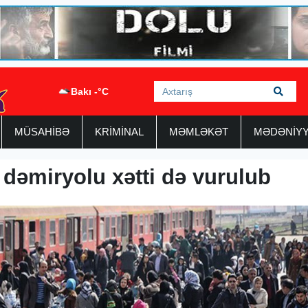
Bakı -°C
MÜSAHİBƏ
KRİMİNAL
MƏMLƏKƏT
MƏDƏNİY
dəmiryolu xətti də vurulub