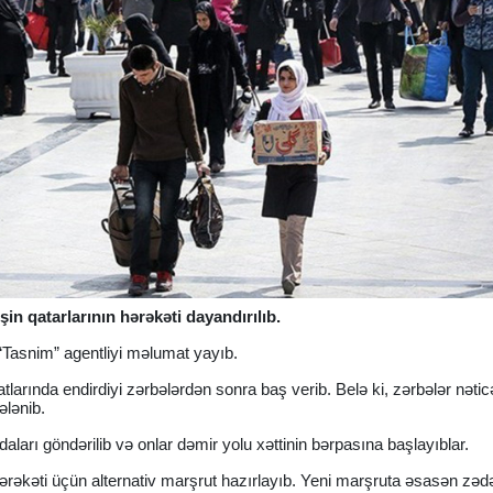
in qatarlarının hərəkəti dayandırılıb.
 “Tasnim” agentliyi məlumat yayıb.
tlarında endirdiyi zərbələrdən sonra baş verib. Belə ki, zərbələr nəti
ələnib.
qadaları göndərilib və onlar dəmir yolu xəttinin bərpasına başlayıblar.
hərəkəti üçün alternativ marşrut hazırlayıb. Yeni marşruta əsasən zə