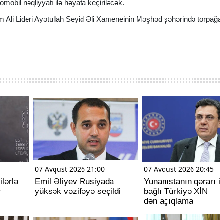
mobil nəqliyyatı ilə həyata keçiriləcək.
 Ali Lideri Ayətullah Seyid Əli Xameneinin Məşhəd şəhərində torpağ
07 Avqust 2026 21:00
07 Avqust 2026 20:45
lərlə
Emil Əliyev Rusiyada
Yunanıstanın qərarı i
r
yüksək vəzifəyə seçildi
bağlı Türkiyə XİN-
dən açıqlama