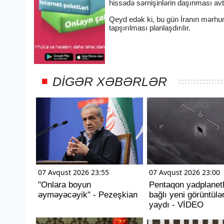
hissədə sərnişinlərin daşınması avto
Qeyd edək ki, bu gün İranın mərhum
tapşırılması planlaşdırılır.
DIGƏR XƏBƏRLƏR
07 Avqust 2026 23:55
07 Avqust 2026 23:00
"Onlara boyun
Pentaqon yadplanetli
əyməyəcəyik" - Pezeşkian
bağlı yeni görüntülə
yaydı - VİDEO