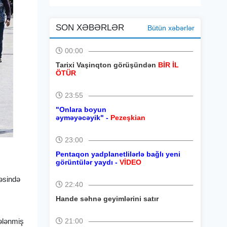
SON XƏBƏRLƏR
Bütün xəbərlər
00:00
Tarixi Vaşinqton görüşündən
BİR İL
ÖTÜR
23:55
"Onlara boyun
əyməyəcəyik" -
Pezeşkian
23:00
Pentaqon yadplanetlilərlə bağlı yeni
görüntülər yaydı -
VİDEO
cəsində
22:40
Hande səhnə geyimlərini satır
dələnmiş
21:00