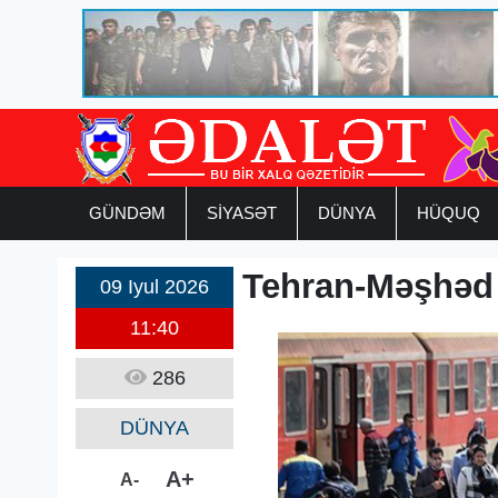
GÜNDƏM
SİYASƏT
DÜNYA
HÜQUQ
Tehran-Məşhəd 
09 Iyul 2026
11:40
286
DÜNYA
A+
A-