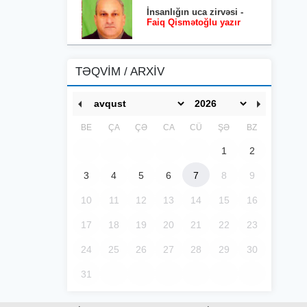
İnsanlığın uca zirvəsi -
Faiq Qismətoğlu yazır
TƏQVİM / ARXİV
BE
ÇA
ÇƏ
CA
CÜ
ŞƏ
BZ
1
2
3
4
5
6
7
8
9
10
11
12
13
14
15
16
17
18
19
20
21
22
23
24
25
26
27
28
29
30
31