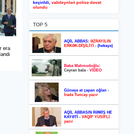
keçirildi,
valideynləri polisə dəvət
olundu
TOP 5
AQİL ABBAS:
ƏZRAYILIN
ERKƏK-DİŞİLİYİ -
(hekayə)
r era
landı
Baba Mahmudoğlu:
Ceyran bala -
VİDEO
Günəşə at çapan oğlan -
İradə Tuncay yazır
AQİL ABBASIN RƏMİŞ HE
KAYƏTİ -
VAQİF YUSİFLİ
yazır