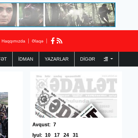
Haqqımızda
Əlaqə
YƏT
İDMAN
YAZARLAR
DIGƏR
Avqust:
7
Iyul:
10
17
24
31