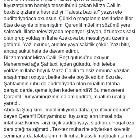
füyuzatçıların həmişə təəssübünü çəkən Mirzə Cəlilin
bəxtsiz qızlarına həsr etdiyi "Talesiz bacılar" yazısı elə
auditoriyadaca oxunsun. Çünki o məqalənin təsirindən illər
ötsə də ayrıla bilməmişdim. Qərənfil müəllim sözümü yerə
salmadı. İllərlə televiziyada reportyor işləyən, özünəxas səsi
olan qrup yoldaşım İlahə Azakova bu məsuliyyəti üzərinə
götürdü. Yazı oxunur, auditoriyaya sakitlik çökür. Yazı bitir,
ancaq sükut hələ də davam edirdi.
Bir zamanlar Mirzə Cəlil “Poçt qutusu”nu oxuyur,
Məhəmməd ağa Şahtaxtı içdən gülürdü. İndi tələbə
yoldaşım İlahə böyük Mirzə Cəlilin talesiz ömrünə yazılan
araşdırmanı oxuyur, bəlkə də elə böyük ədibin özü də,
Şahtaxtının ruhu da auditoriyada olan müəllim-tələbə
qarışıq dərdə, qəmə içdən kədərlənirdi?! Bu mənzərəni
Qərənfil Dünyaminqızının qələm qüdrəti, müəllim ucalığı
yaratdı.
Abdulla Şaiq kimi "müəllimliyimlə daha çox iftixar edirəm"
deyən Qərənfil Dünyaminqızı füyuzatçıların timsalında
intəhasız Kürreyi-ərzi kiçik auditoriyaya sığdırırdı. Fəqət özü
dərs otağına sığmırdı. Tez-tez mühazirə söylərkən kövrəlir,
seminarlarda tələbələrin milli ruha, klassik mətbuatın təməl