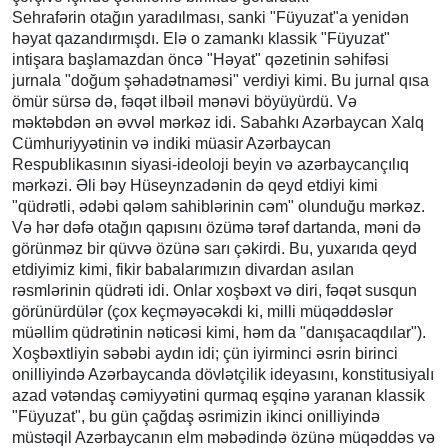
Sehrafərin otağın yaradılması, sanki "Füyuzat"a yenidən
həyat qazandırmışdı. Elə o zamankı klassik "Füyuzat"
intişara başlamazdan öncə "Həyat" qəzetinin səhifəsi
jurnala "doğum şəhadətnaməsi" verdiyi kimi. Bu jurnal qısa
ömür sürsə də, fəqət ilbəil mənəvi böyüyürdü. Və
məktəbdən ən əvvəl mərkəz idi. Sabahkı Azərbaycan Xalq
Cümhuriyyətinin və indiki müasir Azərbaycan
Respublikasının siyasi-ideoloji beyin və azərbaycançılıq
mərkəzi. Əli bəy Hüseynzadənin də qeyd etdiyi kimi
"qüdrətli, ədəbi qələm sahiblərinin cəm" olunduğu mərkəz.
Və hər dəfə otağın qapısını özümə tərəf dartanda, məni də
görünməz bir qüvvə özünə sarı çəkirdi. Bu, yuxarıda qeyd
etdiyimiz kimi, fikir babalarımızın divardan asılan
rəsmlərinin qüdrəti idi. Onlar xoşbəxt və diri, fəqət susqun
görünürdülər (çox keçməyəcəkdi ki, milli müqəddəslər
müəllim qüdrətinin nəticəsi kimi, həm da "danışacaqdılar").
Xoşbəxtliyin səbəbi aydın idi; çün iyirminci əsrin birinci
onilliyində Azərbaycanda dövlətçilik ideyasını, konstitusiyalı
azad vətəndaş cəmiyyətini qurmaq eşqinə yaranan klassik
"Füyuzat", bu gün çağdaş əsrimizin ikinci onilliyində
müstəqil Azərbaycanın elm məbədində özünə müqəddəs və