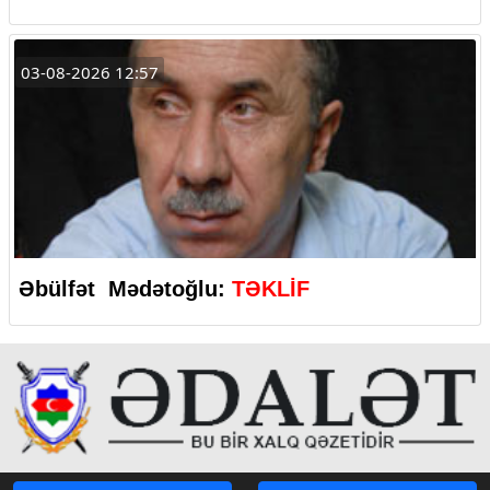
03-08-2026 12:57
Əbülfət Mədətoğlu:
TƏKLİF