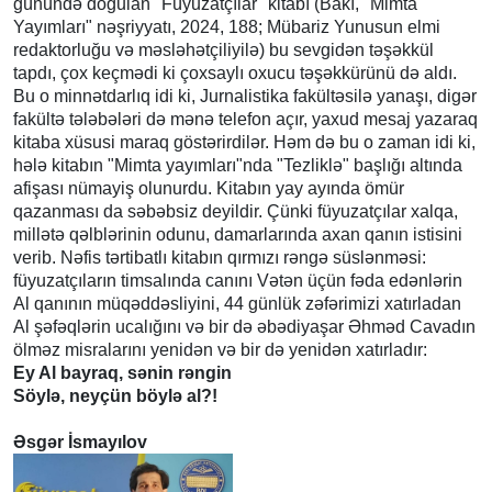
günündə doğulan "Füyuzatçılar" kitabı (Bakı, "Mimta
Yayımları" nəşriyyatı, 2024, 188; Mübariz Yunusun elmi
redaktorluğu və məsləhətçiliyilə) bu sevgidən təşəkkül
tapdı, çox keçmədi ki çoxsaylı oxucu təşəkkürünü də aldı.
Bu o minnətdarlıq idi ki, Jurnalistika fakültəsilə yanaşı, digər
fakültə tələbələri də mənə telefon açır, yaxud mesaj yazaraq
kitaba xüsusi maraq göstərirdilər. Həm də bu o zaman idi ki,
hələ kitabın "Mimta yayımları"nda "Tezliklə" başlığı altında
afişası nümayiş olunurdu. Kitabın yay ayında ömür
qazanması da səbəbsiz deyildir. Çünki füyuzatçılar xalqa,
millətə qəlblərinin odunu, damarlarında axan qanın istisini
verib. Nəfis tərtibatlı kitabın qırmızı rəngə süslənməsi:
füyuzatçıların timsalında canını Vətən üçün fəda edənlərin
Al qanının müqəddəsliyini, 44 günlük zəfərimizi xatırladan
Al şəfəqlərin ucalığını və bir də əbədiyaşar Əhməd Cavadın
ölməz misralarını yenidən və bir də yenidən xatırladır:
Ey Al bayraq, sənin rəngin
Söylə, neyçün böylə al?!
Əsgər İsmayılov