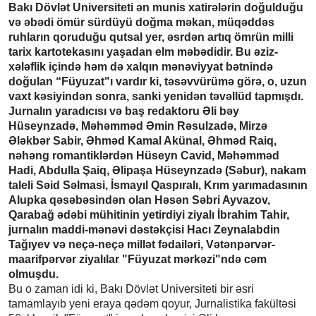
Bakı Dövlət Universiteti ən munis xatirələrin doğulduğu
və əbədi ömür sürdüyü doğma məkan, müqəddəs
ruhların qoruduğu qutsal yer, əsrdən artıq ömrün milli
tarix kartotekasını yaşadan elm məbədidir. Bu əziz-
xələflik içində həm də xalqın mənəviyyat bətnində
doğulan “Füyuzat"ı vardır ki, təsəvvürümə görə, o, uzun
vaxt kəsiyindən sonra, sanki yenidən təvəllüd tapmışdı.
Jurnalın yaradıcısı və baş redaktoru Əli bəy
Hüseynzadə, Məhəmməd Əmin Rəsulzadə, Mirzə
Ələkbər Sabir, Əhməd Kamal Akünal, Əhməd Raiq,
nəhəng romantiklərdən Hüseyn Cavid, Məhəmməd
Hadi, Abdulla Şaiq, Əlipaşa Hüseynzadə (Səbur), nakam
taleli Səid Səlmasi, İsmayıl Qaspıralı, Krım yarımadasının
Alupka qəsəbəsindən olan Həsən Səbri Ayvazov,
Qarabağ ədəbi mühitinin yetirdiyi ziyalı İbrahim Tahir,
jurnalın maddi-mənəvi dəstəkçisi Hacı Zeynalabdin
Tağıyev və neçə-neçə millət fədailəri, Vətənpərvər-
maarifpərvər ziyalılar "Füyuzat mərkəzi"ndə cəm
olmuşdu.
Bu o zaman idi ki, Bakı Dövlət Universiteti bir əsri
tamamlayıb yeni eraya qədəm qoyur, Jurnalistika fakültəsi