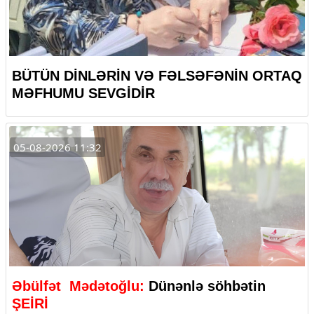
BÜTÜN DİNLƏRİN VƏ FƏLSƏFƏNİN ORTAQ
MƏFHUMU SEVGİDİR
05-08-2026 11:32
Əbülfət Mədətoğlu:
Dünənlə söhbətin
ŞEİRİ