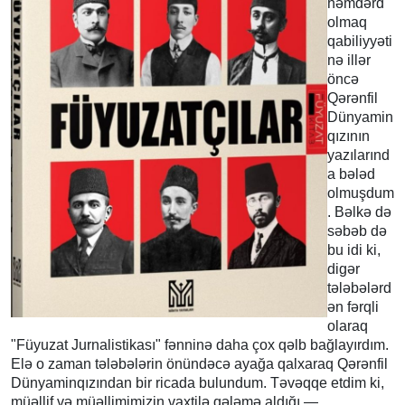
həmdərd
olmaq
qabiliyyəti
nə illər
öncə
Qərənfil
Dünyamin
qızının
yazılarınd
a bələd
olmuşdum
. Bəlkə də
səbəb də
bu idi ki,
digər
tələbələrd
ən fərqli
olaraq
"Füyuzat Jurnalistikası" fənninə daha çox qəlb bağlayırdım.
Elə o zaman tələbələrin önündəcə ayağa qalxaraq Qərənfil
Dünyaminqızından bir ricada bulundum. Təvəqqe etdim ki,
müəllif və müəllimimizin vaxtilə qələmə aldığı —