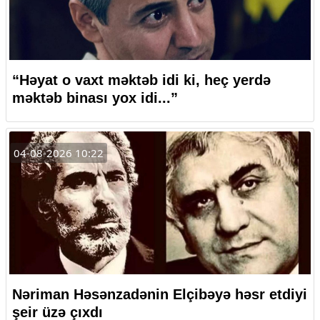
“Həyat o vaxt məktəb idi ki, heç yerdə
məktəb binası yox idi...”
04-08-2026 10:22
Nəriman Həsənzadənin Elçibəyə həsr etdiyi
şeir üzə çıxdı