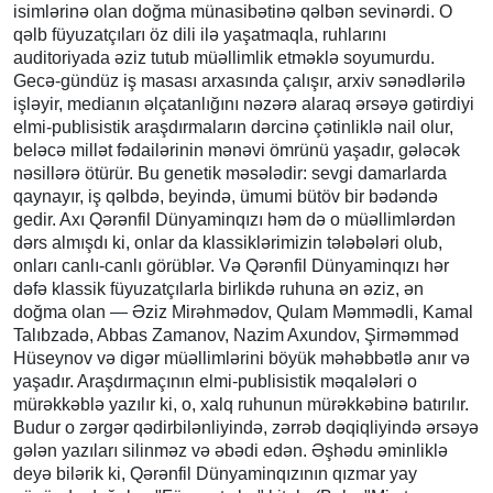
isimlərinə olan doğma münasibətinə qəlbən sevinərdi. O
qəlb füyuzatçıları öz dili ilə yaşatmaqla, ruhlarını
auditoriyada əziz tutub müəllimlik etməklə soyumurdu.
Gecə-gündüz iş masası arxasında çalışır, arxiv sənədlərilə
işləyir, medianın əlçatanlığını nəzərə alaraq ərsəyə gətirdiyi
elmi-publisistik araşdırmaların dərcinə çətinliklə nail olur,
beləcə millət fədailərinin mənəvi ömrünü yaşadır, gələcək
nəsillərə ötürür. Bu genetik məsələdir: sevgi damarlarda
qaynayır, iş qəlbdə, beyində, ümumi bütöv bir bədəndə
gedir. Axı Qərənfil Dünyaminqızı həm də o müəllimlərdən
dərs almışdı ki, onlar da klassiklərimizin tələbələri olub,
onları canlı-canlı görüblər. Və Qərənfil Dünyaminqızı hər
dəfə klassik füyuzatçılarla birlikdə ruhuna ən əziz, ən
doğma olan — Əziz Mirəhmədov, Qulam Məmmədli, Kamal
Talıbzadə, Abbas Zamanov, Nazim Axundov, Şirməmməd
Hüseynov və digər müəllimlərini böyük məhəbbətlə anır və
yaşadır. Araşdırmaçının elmi-publisistik məqalələri o
mürəkkəblə yazılır ki, o, xalq ruhunun mürəkkəbinə batırılır.
Budur o zərgər qədirbilənliyində, zərrəb dəqiqliyində ərsəyə
gələn yazıları silinməz və əbədi edən. Əşhədu əminliklə
deyə bilərik ki, Qərənfil Dünyaminqızının qızmar yay