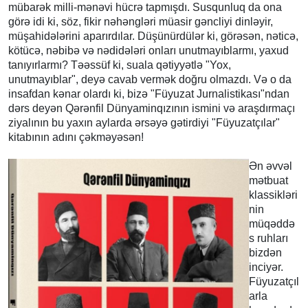
mübarək milli-mənəvi hücrə tapmışdı. Susqunluq da ona
görə idi ki, söz, fikir nəhəngləri müasir gəncliyi dinləyir,
müşahidələrini aparırdılar. Düşünürdülər ki, görəsən, nəticə,
kötücə, nəbibə və nədidələri onları unutmayıblarmı, yaxud
tanıyırlarmı? Təəssüf ki, suala qətiyyətlə "Yox,
unutmayıblar", deyə cavab vermək doğru olmazdı. Və o da
insafdan kənar olardı ki, bizə "Füyuzat Jurnalistikası"ndan
dərs deyən Qərənfil Dünyaminqızının ismini və araşdırmaçı
ziyalının bu yaxın aylarda ərsəyə gətirdiyi "Füyuzatçılar"
kitabının adını çəkməyəsən!
Ən əvvəl
mətbuat
klassikləri
nin
müqəddə
s ruhları
bizdən
inciyər.
Füyuzatçıl
arla