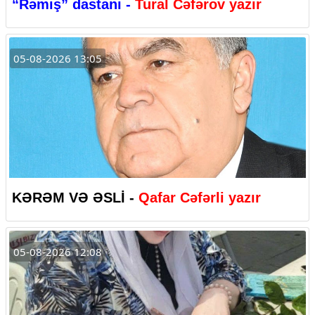
“Rəmiş” dastanı -
Tural Cəfərov yazır
05-08-2026 13:05
KƏRƏM VƏ ƏSLİ -
Qafar Cəfərli yazır
05-08-2026 12:08