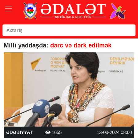
Milli yaddaşda:
dərc və dərk edilmək
ƏDƏBİYYAT
1655
13-09-2024 08:00