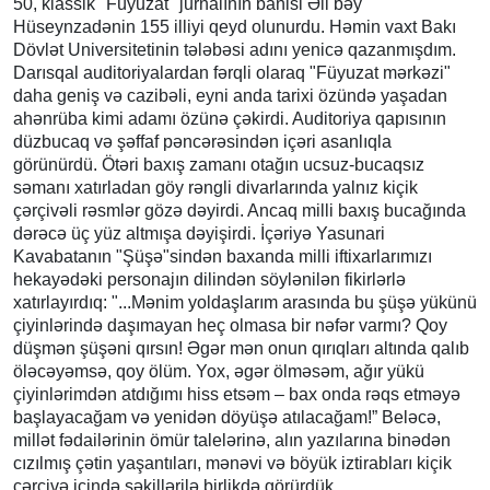
50, klassik "Füyuzat" jurnalının banisi Əli bəy
Hüseynzadənin 155 illiyi qeyd olunurdu. Həmin vaxt Bakı
Dövlət Universitetinin tələbəsi adını yenicə qazanmışdım.
Darısqal auditoriyalardan fərqli olaraq "Füyuzat mərkəzi"
daha geniş və cazibəli, eyni anda tarixi özündə yaşadan
ahənrüba kimi adamı özünə çəkirdi. Auditoriya qapısının
düzbucaq və şəffaf pəncərəsindən içəri asanlıqla
görünürdü. Ötəri baxış zamanı otağın ucsuz-bucaqsız
səmanı xatırladan göy rəngli divarlarında yalnız kiçik
çərçivəli rəsmlər gözə dəyirdi. Ancaq milli baxış bucağında
dərəcə üç yüz altmışa dəyişirdi. İçəriyə Yasunari
Kavabatanın "Şüşə"sindən baxanda milli iftixarlarımızı
hekayədəki personajın dilindən söylənilən fikirlərlə
xatırlayırdıq: "...Mənim yoldaşlarım arasında bu şüşə yükünü
çiyinlərində daşımayan heç olmasa bir nəfər varmı? Qoy
düşmən şüşəni qırsın! Əgər mən onun qırıqları altında qalıb
öləcəyəmsə, qoy ölüm. Yox, əgər ölməsəm, ağır yükü
çiyinlərimdən atdığımı hiss etsəm – bax onda rəqs etməyə
başlayacağam və yenidən döyüşə atılacağam!” Beləcə,
millət fədailərinin ömür talelərinə, alın yazılarına binədən
cızılmış çətin yaşantıları, mənəvi və böyük iztirabları kiçik
çərçivə içində şəkillərilə birlikdə görürdük.