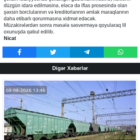
düzgün idarə edilməsinə, eləcə də iflas prosesində olan
şəxsin borclularının və kreditorlarının əmlak maraqlarının
daha etibarlı qorunmasına xidmət edəcək.
Müzakirələrdən sonra məsələ səsverməyə qoyularaq III
oxunuşda qəbul edilib.
Nicat
Digər Xəbərlər
08-08-2026 13:46