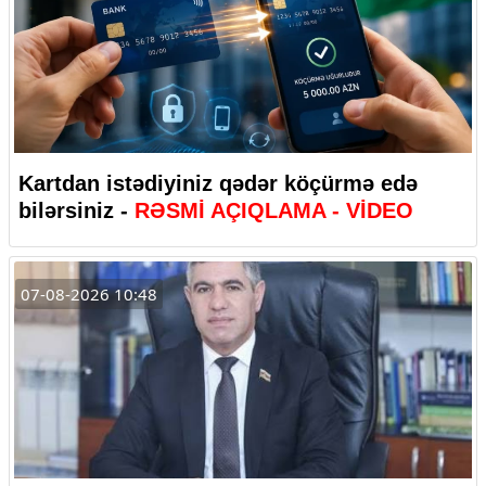
Kartdan istədiyiniz qədər köçürmə edə
bilərsiniz -
RƏSMİ AÇIQLAMA - VİDEO
07-08-2026 10:48