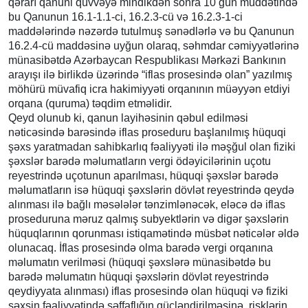
qərarı qanuni qüvvəyə mindikdən sonra 10 gün müddətində
bu Qanunun 16.1-1.1-ci, 16.2.3-cü və 16.2.3-1-ci
maddələrində nəzərdə tutulmuş sənədlərlə və bu Qanunun
16.2.4-cü maddəsinə uyğun olaraq, səhmdar cəmiyyətlərinə
münasibətdə Azərbaycan Respublikası Mərkəzi Bankının
arayışı ilə birlikdə üzərində “iflas prosesində olan” yazılmış
möhürü müvafiq icra hakimiyyəti orqanının müəyyən etdiyi
orqana (quruma) təqdim etməlidir.
Qeyd olunub ki, qanun layihəsinin qəbul edilməsi
nəticəsində barəsində iflas proseduru başlanılmış hüquqi
şəxs yaratmadan sahibkarlıq fəaliyyəti ilə məşğul olan fiziki
şəxslər barədə məlumatların vergi ödəyicilərinin uçotu
reyestrində uçotunun aparılması, hüquqi şəxslər barədə
məlumatların isə hüquqi şəxslərin dövlət reyestrində qeydə
alınması ilə bağlı məsələlər tənzimlənəcək, eləcə də iflas
proseduruna məruz qalmış subyektlərin və digər şəxslərin
hüquqlarının qorunması istiqamətində müsbət nəticələr əldə
olunacaq. İflas prosesində olma barədə vergi orqanına
məlumatın verilməsi (hüquqi şəxslərə münasibətdə bu
barədə məlumatın hüquqi şəxslərin dövlət reyestrində
qeydiyyata alınması) iflas prosesində olan hüquqi və fiziki
şəxsin fəaliyyətində şəffaflığın gücləndirilməsinə, risklərin