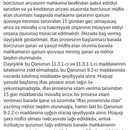
borclunun ərizəsinin məhkəmə tərəfindən qəbul edildiyi
tarixdən və ya kreditorun ərizəsi əsasında borclunun müflis
elan olunması haqqında məhkəmə qərarının qanuni
qüvvəyə minməsi tarixindən 15 gündən gec olmayaraq,
ərizə ilə müvafiq icra hakimiyyəti orqanının müəyyən etdiyi
orqana (quruma) müraciət edilməlidir. Ərizədə baş vermiş
dəyişiklik göstərilməli, iflas prosesinin başlanması barədə
borclunun qərarı və yaxud müflis elan olunma barədə
məhkəmənin qanuni qüvvəyə minmiş qərarı və möhür
təqdim olunmalıdır.
Dəyişiklik bu Qanunun 11.3.1-ci və 11.3.1-1-ci maddələrinin
tələblərinə zidd olmadıqda, bu Qanunun 9.2-ci maddəsində
nəzərdə tutulmuş müddətdə qeydiyyata alınır. Hüquqi
şəxsdə başlamış iflas prosesi onun ləğvi ilə
yekunlaşmadıqda, iflas prosesinə xitam verilmə tarixindən
15 gün müddətində müvafiq ərizə, bu prosesə xitam
verilməsi barədə qərar və üzərində “iflas prosesində olan”
yazılmış möhür təqdim olunmaqla, həmin fakt bu Qanunun
9-2.2-ci maddəsinə uyğun olaraq qeydiyyata alınır. Hüquqi
şəxs müflis olması nəticəsində ləğv edildikdə, əmlak
inzibatçısı qurumun ləğv edilməsi barədə məhkəmənin