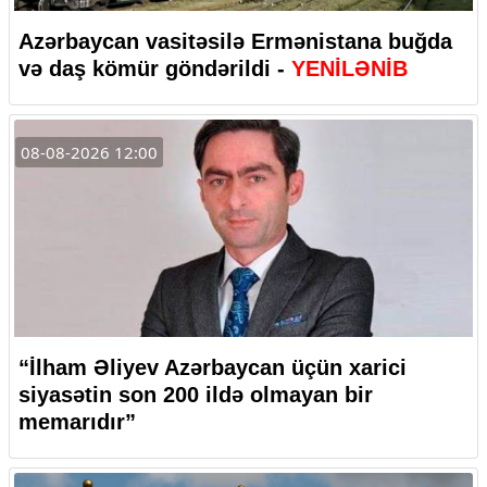
Azərbaycan vasitəsilə Ermənistana buğda
və daş kömür göndərildi -
YENİLƏNİB
08-08-2026 12:00
“İlham Əliyev Azərbaycan üçün xarici
siyasətin son 200 ildə olmayan bir
memarıdır”