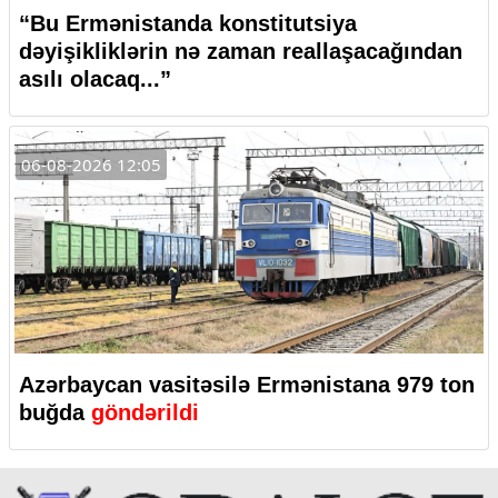
“Bu Ermənistanda konstitutsiya
dəyişikliklərin nə zaman reallaşacağından
asılı olacaq...”
06-08-2026 12:05
Azərbaycan vasitəsilə Ermənistana 979 ton
buğda
göndərildi