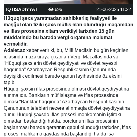
İQTİSADİYYAT
696
21-06-2025 11:22
Hüquqi şəxs yaratmadan sahibkarlıq fəaliyyəti ilə
məşğul olan fiziki şəxs müflis elan olunduğu məqamdan
və iflas prosesinə xitam verildiyi tarixdən 15 gün
müddətində bu barədə vergi orqanına məlumat
verməlidir.
Adalet.az
xəbər verir ki, bu, Milli Məclisin bu gün keçirilən
iclasında müzakirəyə çıxarılan Vergi Məcəlləsində və
“Hüquqi şəxslərin dövlət qeydiyyatı və dövlət reyestri
haqqında” Azərbaycan Respublikasının Qanununda
dəyişiklik edilməsi barədə qanun layihəsində öz əksini
tapıb.
Hüquqi şəxsin iflas prosesində olması dövlət qeydiyyatına
alınmalıdır. Bankların müflisləşmə və iflas prosesində
olması “Banklar haqqında” Azərbaycan Respublikasının
Qanununun tələbləri nəzərə alınmaqla dövlət qeydiyyatına
alınır. Hüquqi şəxsdə iflas prosesi məhkəmənin iştirakı
olmadan başlandığı halda, borclunun iflas prosesinin
başlanması barədə qərarının qəbul olunduğu tarixdən, iflas
prosesi məhkəmə qaydasında başlandığı halda isə