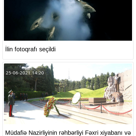
İlin fotoqrafı seçildi
25-06-2021 14:20
Müdafiə Nazirliyinin rəhbərliyi Fəxri xiyabanı və