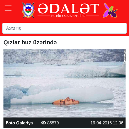
Qızlar buz üzərində
Foto Qaleriya
86879
16-04-2016 12:06