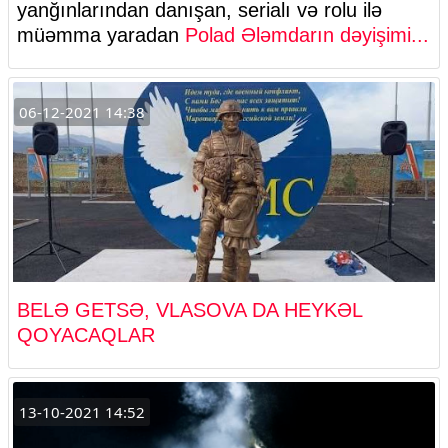
yanğınlarından danışan, serialı və rolu ilə
müəmma yaradan
Polad Ələmdarın dəyişimi...
06-12-2021 14:38
BELƏ GETSƏ, VLASOVA DA HEYKƏL
QOYACAQLAR
13-10-2021 14:52