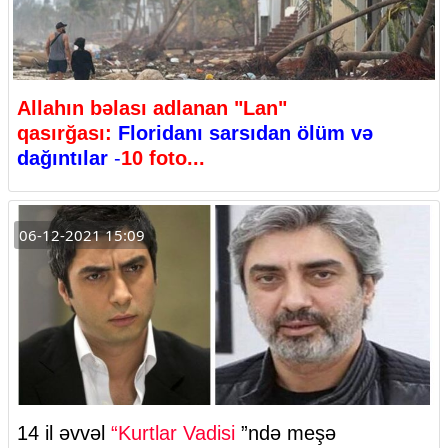
Allahın bəlası adlanan "Lan"
qasırğası:
Floridanı sarsıdan ölüm və
dağıntılar
-
10 foto...
06-12-2021 15:09
14 il əvvəl
“Kurtlar Vadisi
”ndə meşə