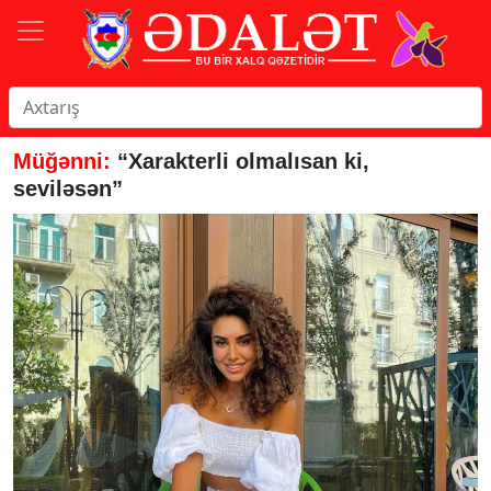
Müğənni:
“Xarakterli olmalısan ki,
seviləsən”