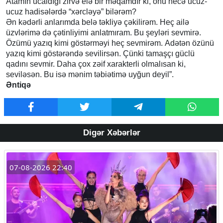
Atamın ucaldığı zirvə elə bir məqamdır ki, onu necə ucuz-
ucuz hadisələrdə “xərcləyə” bilərəm?
Ən kədərli anlarımda belə təkliyə çəkilirəm. Heç ailə
üzvlərimə də çətinliyimi anlatmıram. Bu şeyləri sevmirə.
Özümü yazıq kimi göstərməyi heç sevmirəm. Adətən özünü
yazıq kimi göstərəndə sevilirsən. Çünki tamaşçı güclü
qadını sevmir. Daha çox zəif xarakterli olmalısan ki,
seviləsən. Bu isə mənim təbiətimə uyğun deyil”.
Əntiqə
Digər Xəbərlər
07-08-2026 22:40