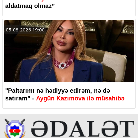
aldatmaq olmaz”
05-08-2026 19:00
"Paltarımı nə hədiyyə edirəm, nə də
satıram" -
Aygün Kazımova ilə müsahibə