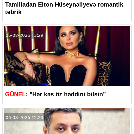
Tamilladan Elton Hüseynəliyevə romantik
təbrik
06-08-2026 13:29
GÜNEL:
"Hər kəs öz həddini bilsin”
06-08-2026 12:23