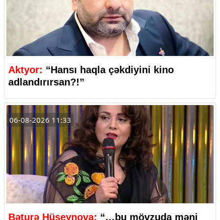
Aktyor:
“Hansı haqla çəkdiyini kino
adlandırırsan?!”
06-08-2026 11:33
Bəturə Hüseynova:
“…bu mövzuda məni