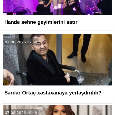
Hande səhnə geyimlərini satır
07-08-2026 17:58
Sərdar Ortaç xəstəxanaya yerləşdirilib?
07-08-2026 16:49