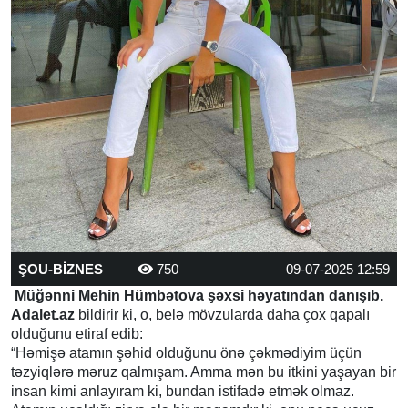
ŞOU-BİZNES
750
09-07-2025 12:59
Müğənni Mehin Hümbətova şəxsi həyatından danışıb.
Adalet.az
bildirir ki, o, belə mövzularda daha çox qapalı
olduğunu etiraf edib:
“Həmişə atamın şəhid olduğunu önə çəkmədiyim üçün
təzyiqlərə məruz qalmışam. Amma mən bu itkini yaşayan bir
insan kimi anlayıram ki, bundan istifadə etmək olmaz.