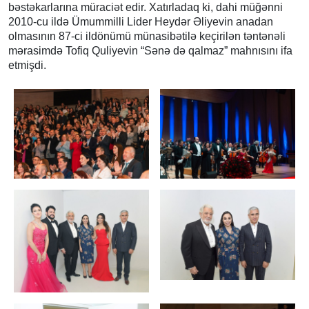
bəstəkarlarına müraciət edir. Xatırladaq ki, dahi müğənni
2010-cu ildə Ümummilli Lider Heydər Əliyevin anadan
olmasının 87-ci ildönümü münasibətilə keçirilən təntənəli
mərasimdə Tofiq Quliyevin “Sənə də qalmaz” mahnısını ifa
etmişdi.