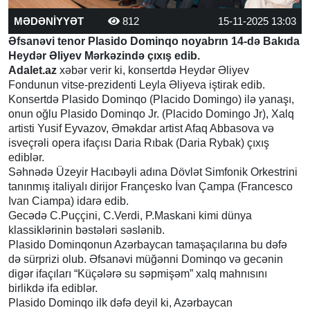
MƏDƏNİYYƏT
812
15-11-2025 13:03
Əfsanəvi tenor Plasido Dominqo noyabrın 14-də Bakıda
Heydər Əliyev Mərkəzində çıxış edib.
Adalet.az
xəbər verir ki, konsertdə Heydər Əliyev
Fondunun vitse-prezidenti Leyla Əliyeva iştirak edib.
Konsertdə Plasido Dominqo (Placido Domingo) ilə yanaşı,
onun oğlu Plasido Dominqo Jr. (Placido Domingo Jr), Xalq
artisti Yusif Eyvazov, Əməkdar artist Afaq Abbasova və
isveçrəli opera ifaçısı Daria Rıbak (Daria Rybak) çıxış
ediblər.
Səhnədə Üzeyir Hacıbəyli adına Dövlət Simfonik Orkestrini
tanınmış italiyalı dirijor Françesko İvan Çampa (Francesco
Ivan Ciampa) idarə edib.
Gecədə C.Puççini, C.Verdi, P.Maskani kimi dünya
klassiklərinin bəstələri səslənib.
Plasido Dominqonun Azərbaycan tamaşaçılarına bu dəfə
də sürprizi olub. Əfsanəvi müğənni Dominqo və gecənin
digər ifaçıları “Küçələrə su səpmişəm” xalq mahnısını
birlikdə ifa ediblər.
Plasido Dominqo ilk dəfə deyil ki, Azərbaycan