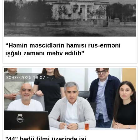
“Həmin məscidlərin hamısı rus-erməni
işğalı zamanı məhv edilib”
30-07-2026 18:07
"44" bədii filmi üzərində işi