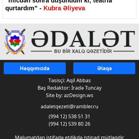
“İflicdən sonra düşündüm ki, teatrla
qurtardım” -
Kubra Əliyeva
Haqqımızda
Əlaqə
Təsisçi: Aqil Abbas
Baş Redaktor: İradə Tuncay
Site by: azDesign.ws
adaletqezeti@rambler.ru
(994 12) 538 51 31
(994 12) 539 80 26
Məlumatdan istifadə etdikdə istinad mütləqdir.