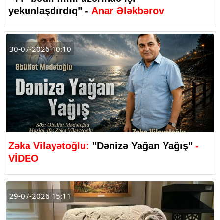
yekunlaşdırdıq" -
Anar Ələkbərov
30-07-2026 10:10
Zəka Vilayətoğlu:
"Dənizə Yağan Yağış"
-
VİDEO
29-07-2026 15:11