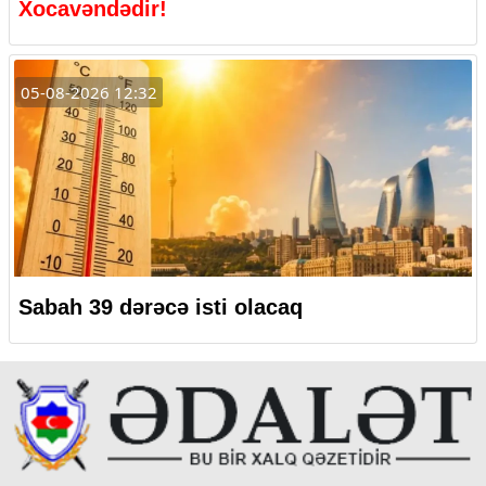
Xocavəndədir!
05-08-2026 12:32
Sabah 39 dərəcə isti olacaq