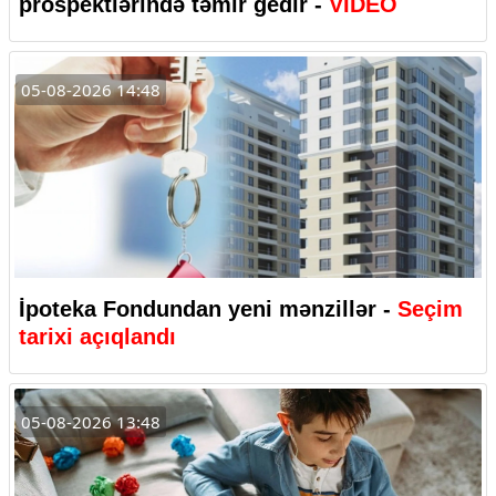
prospektlərində təmir gedir -
VİDEO
05-08-2026 14:48
İpoteka Fondundan yeni mənzillər -
Seçim
tarixi açıqlandı
05-08-2026 13:48