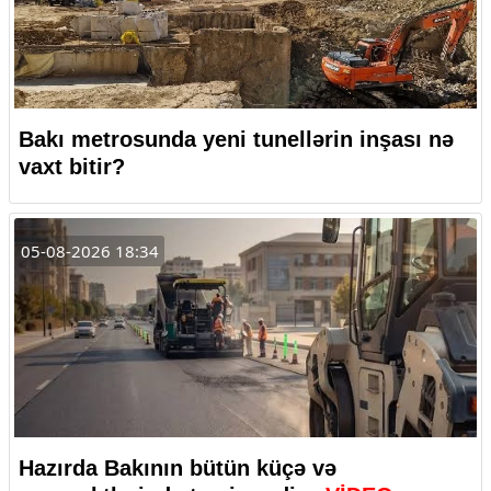
Bakı metrosunda yeni tunellərin inşası nə
vaxt bitir?
05-08-2026 18:34
Hazırda Bakının bütün küçə və