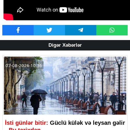
Digər Xəbərlər
07-08-2026 10:36
İsti günlər bitir:
Güclü külək və leysan gəlir