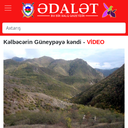
Kəlbəcərin Güneypəyə kəndi -
VİDEO