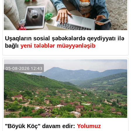
Uşaqların sosial şəbəkələrdə qeydiyyatı ilə
bağlı
yeni tələblər müəyyənləşib
05-08-2026 12:43
"Böyük Köç" davam edir:
Yolumuz