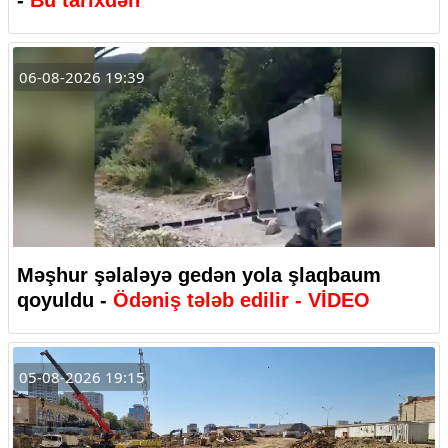
-
Bu tarixdən
06-08-2026 19:39
Məşhur şəlaləyə gedən yola şlaqbaum
qoyuldu -
Ödəniş tələb edilir - VİDEO
05-08-2026 19:15