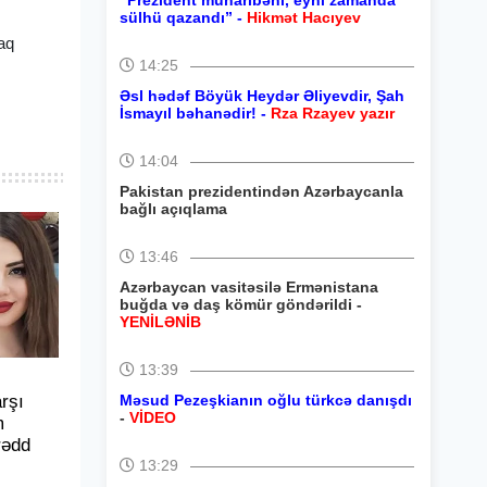
“Prezident müharibəni, eyni zamanda
sülhü qazandı” -
Hikmət Hacıyev
raq
14:25
Əsl hədəf Böyük Heydər Əliyevdir, Şah
İsmayıl bəhanədir! -
Rza Rzayev yazır
14:04
Pakistan prezidentindən Azərbaycanla
bağlı açıqlama
13:46
Azərbaycan vasitəsilə Ermənistana
buğda və daş kömür göndərildi -
YENİLƏNİB
13:39
arşı
Məsud Pezeşkianın oğlu türkcə danışdı
-
VİDEO
m
rədd
13:29