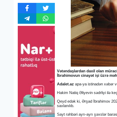
Vətəndaşlardan daxil olan müraci
İbrahimovun cinayət işi üzrə mə
Adalet.az
apa-ya istinadən xəbər 
Hakim Natiq Əliyevin sədrliyi ilə 
Qeyd edək ki, Ərşad İbrahimov 2023
saxlanılıb.
Sayt rəhbəri ayrı-ayrı şəxslər bar