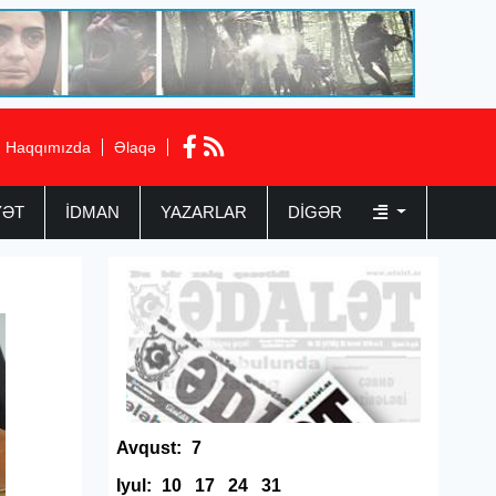
Haqqımızda
Əlaqə
YƏT
İDMAN
YAZARLAR
DIGƏR
Avqust:
7
Iyul:
10
17
24
31