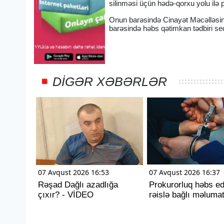
silinməsi üçün hədə-qorxu yolu ilə p
Onun barəsində Cinayət Məcəlləsinin
barəsində həbs qətimkan tədbiri seç
DIGƏR XƏBƏRLƏR
07 Avqust 2026 16:53
07 Avqust 2026 16:37
Rəşad Dağlı azadlığa
Prokurorluq həbs ed
çıxır? - VİDEO
rəislə bağlı məluma