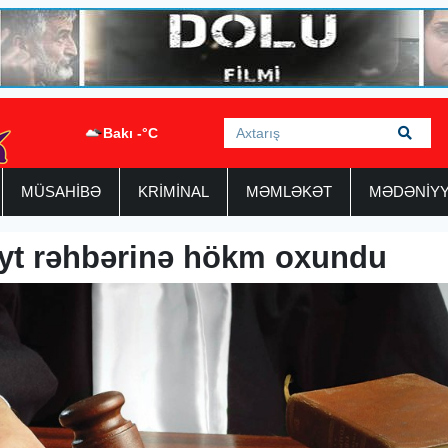
Bakı -°C
MÜSAHİBƏ
KRİMİNAL
MƏMLƏKƏT
MƏDƏNİY
yt rəhbərinə hökm oxundu