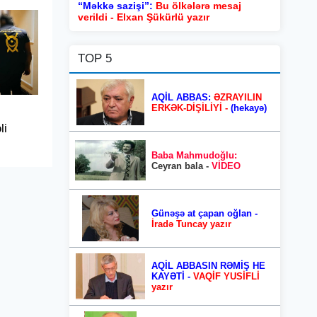
“Məkkə sazişi”:
Bu ölkələrə mesaj
verildi - Elxan Şükürlü yazır
TOP 5
AQİL ABBAS:
ƏZRAYILIN
ERKƏK-DİŞİLİYİ -
(hekayə)
li
Baba Mahmudoğlu:
Ceyran bala -
VİDEO
Günəşə at çapan oğlan -
İradə Tuncay yazır
AQİL ABBASIN RƏMİŞ HE
KAYƏTİ -
VAQİF YUSİFLİ
yazır