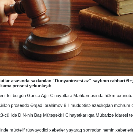
ətlər əsasında saxlanılan “Dunyaninsesi.az” saytının rəhbəri Ər
hkəmə prosesi yekunlaşıb.
verir ki, bu gün Gəncə Ağır Cinayətlərə Məhkəməsində hökm oxunub.
keçirilən prosesdə Ərşad İbrahimov 8 il müddətinə azadlıqdan məhrum 
-cü ildə DİN-nin Baş Mütəşəkkil Cinayətkarlıqıa Mübarizə İdarəsi tə
əsində müxtəlif rüsvayedici xəbərlər yayaraq sonradan həmin xəbərləri