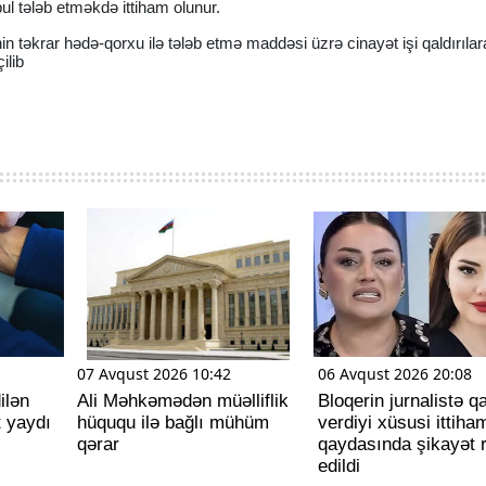
ul tələb etməkdə ittiham olunur.
 təkrar hədə-qorxu ilə tələb etmə maddəsi üzrə cinayət işi qaldırıla
ilib
07 Avqust 2026 10:42
06 Avqust 2026 20:08
ilən
Ali Məhkəmədən müəlliflik
Bloqerin jurnalistə q
t yaydı
hüququ ilə bağlı mühüm
verdiyi xüsusi ittiha
qərar
qaydasında şikayət 
edildi