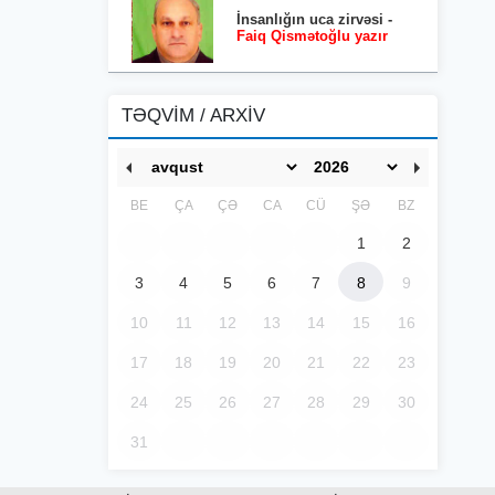
İnsanlığın uca zirvəsi -
Faiq Qismətoğlu yazır
TƏQVİM / ARXİV
BE
ÇA
ÇƏ
CA
CÜ
ŞƏ
BZ
1
2
3
4
5
6
7
8
9
10
11
12
13
14
15
16
17
18
19
20
21
22
23
24
25
26
27
28
29
30
31