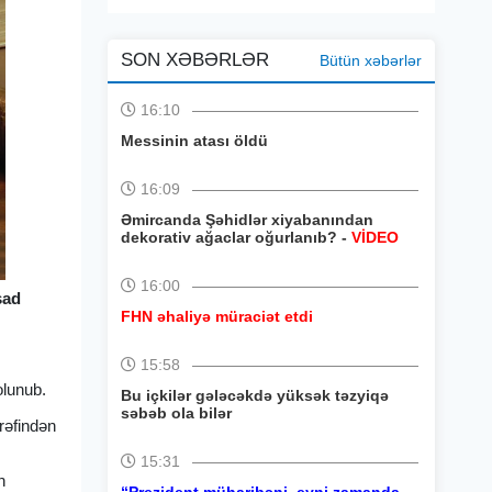
SON XƏBƏRLƏR
Bütün xəbərlər
16:10
Messinin atası öldü
16:09
Əmircanda Şəhidlər xiyabanından
dekorativ ağaclar oğurlanıb? -
VİDEO
16:00
şad
FHN əhaliyə müraciət etdi
15:58
olunub.
Bu içkilər gələcəkdə yüksək təzyiqə
səbəb ola bilər
rəfindən
15:31
n