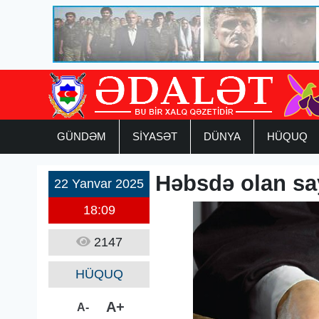
GÜNDƏM
SİYASƏT
DÜNYA
HÜQUQ
Həbsdə olan sa
22 Yanvar 2025
18:09
2147
HÜQUQ
A+
A-