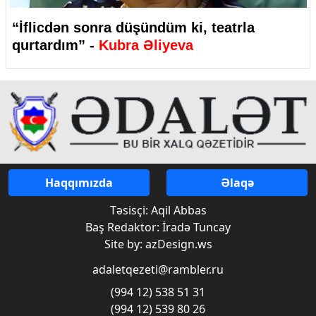
“İflicdən sonra düşündüm ki, teatrla
qurtardım” -
Kubra Əliyeva
Haqqımızda
Əlaqə
Təsisçi: Aqil Abbas
Baş Redaktor: İradə Tuncay
Site by: azDesign.ws
adaletqezeti@rambler.ru
(994 12) 538 51 31
(994 12) 539 80 26