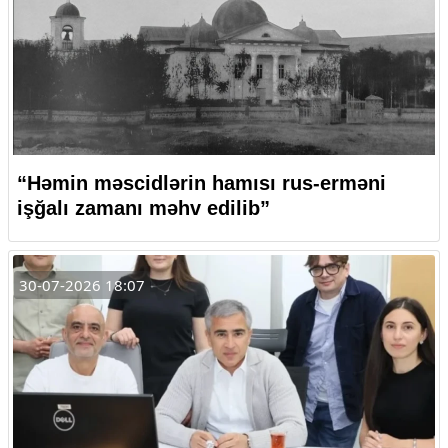
“Həmin məscidlərin hamısı rus-erməni
işğalı zamanı məhv edilib”
30-07-2026 18:07