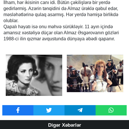
İlham, hər ikisinin canı idi. Bütün çəkilişlərə bir yerdə
gedirlərmiş. Azərin tənqidini də Almaz ürəklə qəbul edər,
məsləhətlərinə qulaq asarmış. Hər yerdə həmişə birlikdə
olublar.
Qapalı həyatı isə onu məhvə sürükləyir. 11 ayın içində
amansız xəstəliyə düçar olan Almaz Əsgərovanın gözləri
1988-ci ilin qızmar avqustunda dünyaya əbədi qapanır.
Digər Xəbərlər