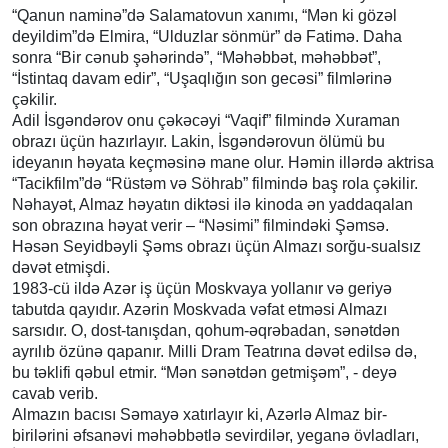
“Qanun naminə”də Salamatovun xanımı, “Mən ki gözəl
deyildim”də Elmira, “Ulduzlar sönmür” də Fatimə. Daha
sonra “Bir cənub şəhərində”, “Məhəbbət, məhəbbət”,
“İstintaq davam edir”, “Uşaqlığın son gecəsi” filmlərinə
çəkilir.
Adil İsgəndərov onu çəkəcəyi “Vaqif” filmində Xuraman
obrazı üçün hazırlayır. Lakin, İsgəndərovun ölümü bu
ideyanın həyata keçməsinə mane olur. Həmin illərdə aktrisa
“Tacikfilm”də “Rüstəm və Söhrab” filmində baş rola çəkilir.
Nəhayət, Almaz həyatın diktəsi ilə kinoda ən yaddaqalan
son obrazına həyat verir – “Nəsimi” filmindəki Şəmsə.
Həsən Seyidbəyli Şəms obrazı üçün Almazı sorğu-sualsız
dəvət etmişdi.
1983-cü ildə Azər iş üçün Moskvaya yollanır və geriyə
tabutda qayıdır. Azərin Moskvada vəfat etməsi Almazı
sarsıdır. O, dost-tanışdan, qohum-əqrəbadan, sənətdən
ayrılıb özünə qapanır. Milli Dram Teatrına dəvət edilsə də,
bu təklifi qəbul etmir. “Mən sənətdən getmişəm”, - deyə
cavab verib.
Almazın bacısı Səmayə xatırlayır ki, Azərlə Almaz bir-
birilərini əfsanəvi məhəbbətlə sevirdilər, yeganə övladları,