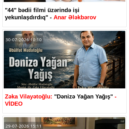
"44" bədii filmi üzərində işi
yekunlaşdırdıq" -
Anar Ələkbərov
30-07-2026 10:10
Zəka Vilayətoğlu:
"Dənizə Yağan Yağış"
-
VİDEO
29-07-2026 15:11