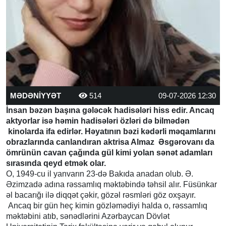
MƏDƏNİYYƏT
514
09-07-2026 12:30
İnsan bəzən başına gələcək hadisələri hiss edir. Ancaq
aktyorlar isə həmin hadisələri özləri də bilmədən
kinolarda ifa edirlər. Həyatının bəzi kədərli məqamlarını
obrazlarında canlandıran aktrisa Almaz Əsgərovanı da
ömrünün cavan çağında gül kimi yolan sənət adamları
sırasında qeyd etmək olar.
O, 1949-cu il yanvarın 23-də Bakıda anadan olub. Ə.
Əzimzadə adına rəssamlıq məktəbində təhsil alır. Füsünkar
əl bacarığı ilə diqqət çəkir, gözəl rəsmləri göz oxşayır.
Ancaq bir gün heç kimin gözləmədiyi halda o, rəssamlıq
məktəbini atıb, sənədlərini Azərbaycan Dövlət