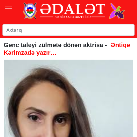
Gənc taleyi zülmətə dönən aktrisa -
Əntiqə
Kərimzadə yazır…