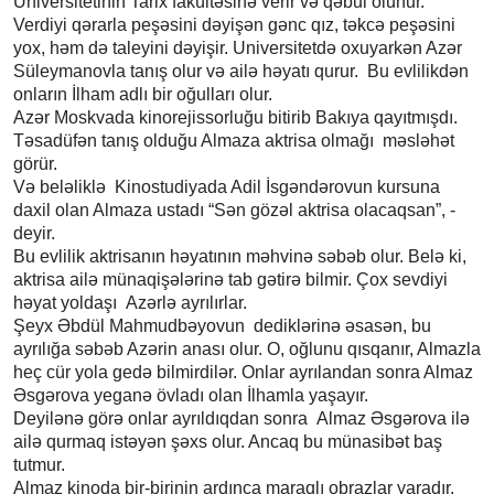
Universitetinin Tarix fakültəsinə verir və qəbul olunur.
Verdiyi qərarla peşəsini dəyişən gənc qız, təkcə peşəsini
yox, həm də taleyini dəyişir. Universitetdə oxuyarkən Azər
Süleymanovla tanış olur və ailə həyatı qurur. Bu evlilikdən
onların İlham adlı bir oğulları olur.
Azər Moskvada kinorejissorluğu bitirib Bakıya qayıtmışdı.
Təsadüfən tanış olduğu Almaza aktrisa olmağı məsləhət
görür.
Və beləliklə Kinostudiyada Adil İsgəndərovun kursuna
daxil olan Almaza ustadı “Sən gözəl aktrisa olacaqsan”, -
deyir.
Bu evlilik aktrisanın həyatının məhvinə səbəb olur. Belə ki,
aktrisa ailə münaqişələrinə tab gətirə bilmir. Çox sevdiyi
həyat yoldaşı Azərlə ayrılırlar.
Şeyx Əbdül Mahmudbəyovun dediklərinə əsasən, bu
ayrılığa səbəb Azərin anası olur. O, oğlunu qısqanır, Almazla
heç cür yola gedə bilmirdilər. Onlar ayrılandan sonra Almaz
Əsgərova yeganə övladı olan İlhamla yaşayır.
Deyilənə görə onlar ayrıldıqdan sonra Almaz Əsgərova ilə
ailə qurmaq istəyən şəxs olur. Ancaq bu münasibət baş
tutmur.
Almaz kinoda bir-birinin ardınca maraqlı obrazlar yaradır.