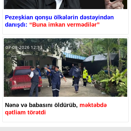
Pezeşkian qonşu ölkələrin dəstəyindən
danışdı:
“Buna imkan vermədilər”
07-08-2026 12:33
Nənə və babasını öldürüb,
məktəbdə
qətliam törətdi