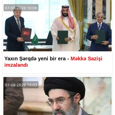
07-08-2026 16:06
Yaxın Şərqdə yeni bir era -
Məkkə Sazişi
imzalandı
07-08-2026 16:03