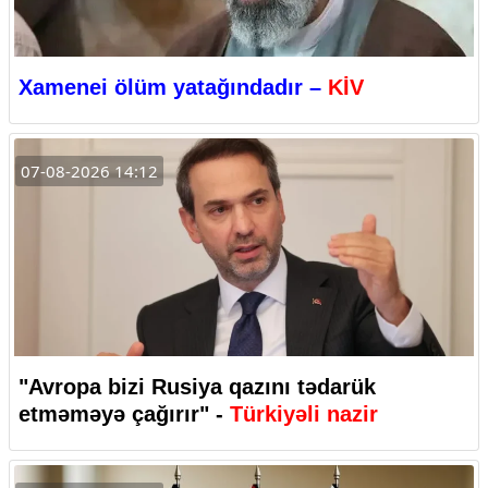
Xamenei ölüm yatağındadır –
KİV
07-08-2026 14:12
"Avropa bizi Rusiya qazını tədarük
etməməyə çağırır" -
Türkiyəli nazir