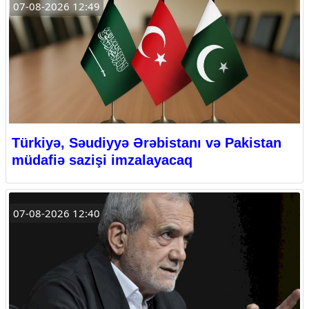
07-08-2026 12:49
Türkiyə, Səudiyyə Ərəbistanı və Pakistan
müdafiə sazişi imzalayacaq
07-08-2026 12:40