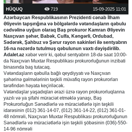
HÜQUQ
719
15-09-2025 11:01
Azərbaycan Respublikasının Prezidenti cənab İlham
Əliyevin tapşırığına və bölgələrdə vətəndaşların qəbulu
cədvəlinə uyğun olaraq Baş prokuror Kamran Əliyevin
Naxçıvan şəhər, Babək, Culfa, Kəngərli, Ordubad,
Sədərək, Şahbuz və Şərur rayon sakinləri ilə sentyabrın
16-na nəzərdə tutulmuş qəbulunun vaxtı dəyişdirilib.
Adalet.az
xəbər verir ki, qəbul sentyabrın 18-də saat 10:00-
da Naxçıvan Muxtar Respublikası prokurorluğunun inzibati
binasında baş tutacaq.
Vətəndaşların qəbulla bağlı qeydiyyatı və Naxçıvan
şəhərinə gəlmələrinin təşkili müvafiq rayon prokurorları
tərəfindən həyata keçiriləcək.
Vətəndaşlar yaşadıqları ərazi üzrə rayon prokurorluqlarına
yazılı və ya şifahi müraciət etməklə yanaşı, Baş
Prokurorluğun Sənədlərlə və müraciətlərlə işin təşkili
idarəsinin (012) 361-14-07, (012) 361-14-22, (012) 361-01-
48 nömrəli, Naxçıvan Muxtar Respublikası prokurorluğunun
Sənədlərlə və müraciətlərlə işin təşkili şöbəsinin (036)-550-
14-96 nömrəli