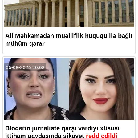
Ali Məhkəmədən müəlliflik hüququ ilə bağlı
mühüm qərar
06-08-2026 20:08
Bloqerin jurnalistə qarşı verdiyi xüsusi
ittiham qaydasında şikayət
rədd edildi