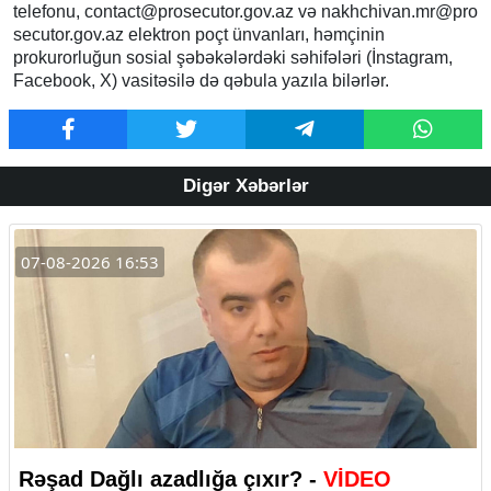
telefonu,
contact@prosecutor.gov.az
və
nakhchivan.mr@pro
secutor.gov.az
elektron poçt ünvanları, həmçinin
prokurorluğun sosial şəbəkələrdəki səhifələri (İnstagram,
Facebook, X) vasitəsilə də qəbula yazıla bilərlər.
Digər Xəbərlər
07-08-2026 16:53
Rəşad Dağlı azadlığa çıxır? -
VİDEO