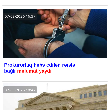
07-08-2026 16:37
Prokurorluq həbs edilən rəislə
bağlı
məlumat yaydı
07-08-2026 10:42