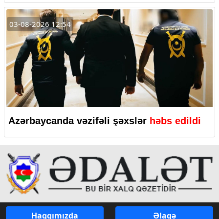
03-08-2026 12:54
Azərbaycanda vəzifəli şəxslər
həbs edildi
Haqqımızda
Əlaqə