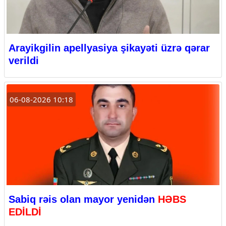
Arayikgilin apellyasiya şikayəti üzrə qərar
verildi
06-08-2026 10:18
Sabiq rəis olan mayor yenidən
HƏBS
EDİLDİ