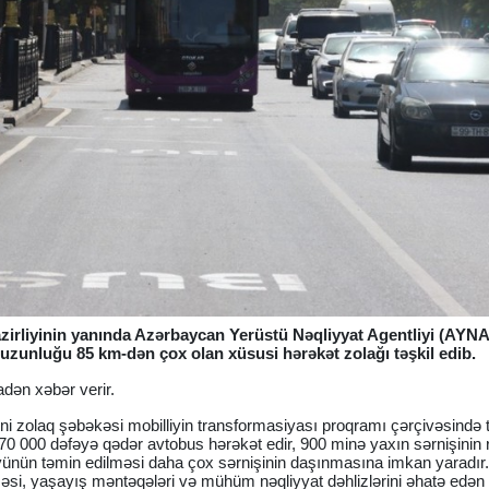
zirliyinin yanında Azərbaycan Yerüstü Nəqliyyat Agentliyi (AYNA
uzunluğu 85 km-dən çox olan xüsusi hərəkət zolağı təşkil edib.
adən xəbər verir.
i zolaq şəbəkəsi mobilliyin transformasiyası proqramı çərçivəsində t
70 000 dəfəyə qədər avtobus hərəkət edir, 900 minə yaxın sərnişinin 
yünün təmin edilməsi daha çox sərnişinin daşınmasına imkan yaradır
əsi, yaşayış məntəqələri və mühüm nəqliyyat dəhlizlərini əhatə edən