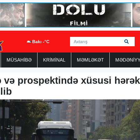
Bakı -°C
MÜSAHİBƏ
KRİMİNAL
MƏMLƏKƏT
MƏDƏNİY
ə və prospektində xüsusi hərək
lib