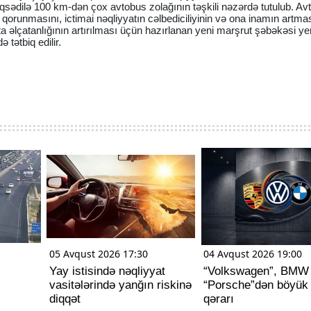
sədilə 100 km-dən çox avtobus zolağının təşkili nəzərdə tutulub. Av
n qorunmasını, ictimai nəqliyyatın cəlbediciliyinin və ona inamın artma
ata əlçatanlığının artırılması üçün hazırlanan yeni marşrut şəbəkəsi ye
 tətbiq edilir.
05 Avqust 2026 17:30
04 Avqust 2026 19:00
Yay istisində nəqliyyat
“Volkswagen”, BMW
vasitələrində yanğın riskinə
“Porsche”dən böyük i
diqqət
qərarı