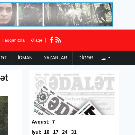
Haqqımızda
Əlaqə
YƏT
İDMAN
YAZARLAR
DIGƏR
ət
Avqust:
7
Iyul:
10
17
24
31