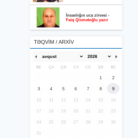
İnsanlığın uca zirvəsi -
Faiq Qismətoğlu yazır
TƏQVİM / ARXİV
BE
ÇA
ÇƏ
CA
CÜ
ŞƏ
BZ
1
2
3
4
5
6
7
8
9
10
11
12
13
14
15
16
17
18
19
20
21
22
23
24
25
26
27
28
29
30
31