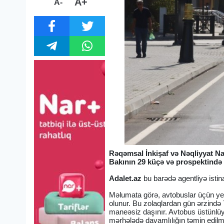
A+
A-
Rəqəmsal İnkişaf və Nəqliyyat Na
Bakının 29 küçə və prospektində 
Adalet.az
bu barədə agentliyə istin
Məlumata görə, avtobuslar üçün yen
olunur. Bu zolaqlardan gün ərzində 
maneəsiz daşınır. Avtobus üstünlü
mərhələdə davamlılığın təmin edilm