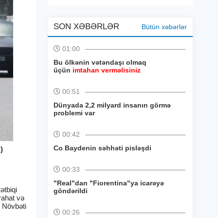
SON XƏBƏRLƏR
Bütün xəbərlər
01:00
Bu ölkənin vətəndaşı olmaq
üçün
imtahan verməlisiniz
00:51
Dünyada 2,2 milyard insanın görmə
problemi var
00:42
Co Baydenin səhhəti pisləşdi
)
00:33
"Real"dan "Fiorentina"ya icarəyə
ətbiqi
göndərildi
rahat və
. Növbəti
00:26