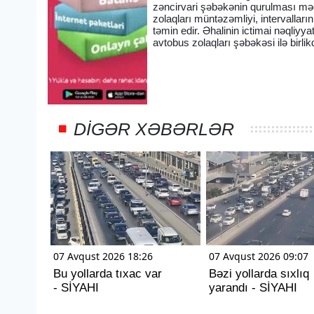
zəncirvari şəbəkənin qurulması məq
zolaqları müntəzəmliyi, intervalları
təmin edir. Əhalinin ictimai nəqliyy
avtobus zolaqları şəbəkəsi ilə birlikdə
DIGƏR XƏBƏRLƏR
07 Avqust 2026 18:26
07 Avqust 2026 09:07
Bu yollarda tıxac var
Bəzi yollarda sıxlıq
- SİYAHI
yarandı - SİYAHI