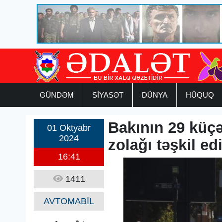
GÜNDƏM
SİYASƏT
DÜNYA
HÜQUQ
Bakının 29 küç
01 Oktyabr
2024
zolağı təşkil edi
16:41
1411
AVTOMABİL