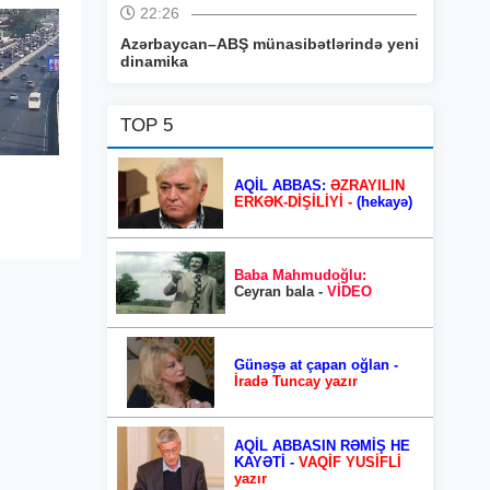
22:26
Azərbaycan–ABŞ münasibətlərində yeni
dinamika
TOP 5
AQİL ABBAS:
ƏZRAYILIN
ERKƏK-DİŞİLİYİ -
(hekayə)
Baba Mahmudoğlu:
Ceyran bala -
VİDEO
Günəşə at çapan oğlan -
İradə Tuncay yazır
AQİL ABBASIN RƏMİŞ HE
KAYƏTİ -
VAQİF YUSİFLİ
yazır