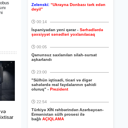
tobus
Zelenski:
“Ukrayna Donbası tərk edən
sını
deyil”
ni
00:14
İspaniyadan yeni qərar -
Sərhədlərdə
şəxsiyyət sənədləri yoxlanılacaq
00:05
Qanunsuz saxlanılan silah-sursat
aşkarlandı
23:00
"Sülhün iqtisadi, ticari və digər
sahələrdə real faydalarının şahidi
oluruq" -
Prezident
22:54
Türkiyə XİN rəhbərindən Azərbaycan-
 və
Ermənistan sülh prosesi ilə
xtisar
bağlı
AÇIQLAMA