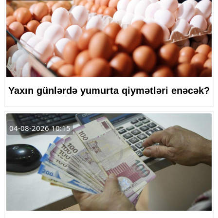
Yaxın günlərdə yumurta qiymətləri enəcək?
04-08-2026 10:15