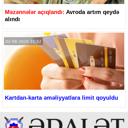
Məzənnələr açıqlandı:
Avroda artım qeydə
alındı
02-08-2026 11:32
Kartdan-karta əməliyyatlara limit qoyuldu