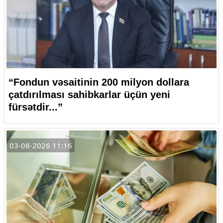
“Fondun vəsaitinin 200 milyon dollara
çatdırılması sahibkarlar üçün yeni
fürsətdir...”
03-08-2026 11:16