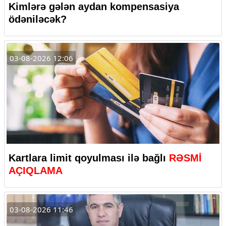
Kimlərə gələn aydan kompensasiya
ödəniləcək?
03-08-2026 12:06
Kartlara limit qoyulması ilə bağlı
RƏSMİ
AÇIQLAMA
03-08-2026 11:46