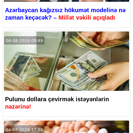
Azərbaycan kağızsız hökumət modelinə nə
zaman keçəcək? –
Millət vəkili açıqladı
06-08-2026 09:49
Pulunu dollara çevirmək istəyənlərin
nəzərinə!
04-08-2026 17:03