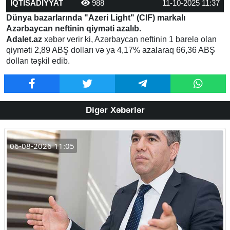
İQTİSADİYYAT
988
11-10-2025 11:37
Dünya bazarlarında "Azeri Light" (CIF) markalı
Azərbaycan neftinin qiyməti azalıb.
Adalet.az
xəbər verir ki, Azərbaycan neftinin 1 barelə olan
qiyməti 2,89 ABŞ dolları və ya 4,17% azalaraq 66,36 ABŞ
dolları təşkil edib.
Digər Xəbərlər
06-08-2026 11:05